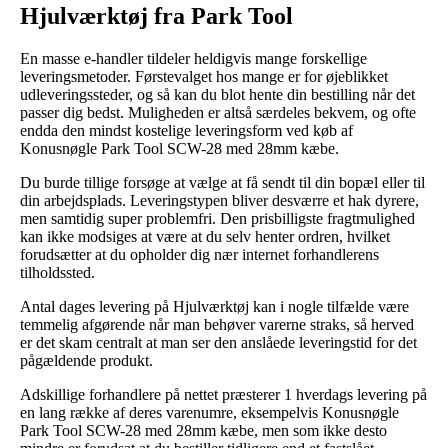
Hjulværktøj fra Park Tool
En masse e-handler tildeler heldigvis mange forskellige
leveringsmetoder. Førstevalget hos mange er for øjeblikket
udleveringssteder, og så kan du blot hente din bestilling når det
passer dig bedst. Muligheden er altså særdeles bekvem, og ofte
endda den mindst kostelige leveringsform ved køb af
Konusnøgle Park Tool SCW-28 med 28mm kæbe.
Du burde tillige forsøge at vælge at få sendt til din bopæl eller til
din arbejdsplads. Leveringstypen bliver desværre et hak dyrere,
men samtidig super problemfri. Den prisbilligste fragtmulighed
kan ikke modsiges at være at du selv henter ordren, hvilket
forudsætter at du opholder dig nær internet forhandlerens
tilholdssted.
Antal dages levering på Hjulværktøj kan i nogle tilfælde være
temmelig afgørende når man behøver varerne straks, så herved
er det skam centralt at man ser den anslåede leveringstid for det
pågældende produkt.
Adskillige forhandlere på nettet præsterer 1 hverdags levering på
en lang række af deres varenumre, eksempelvis Konusnøgle
Park Tool SCW-28 med 28mm kæbe, men som ikke desto