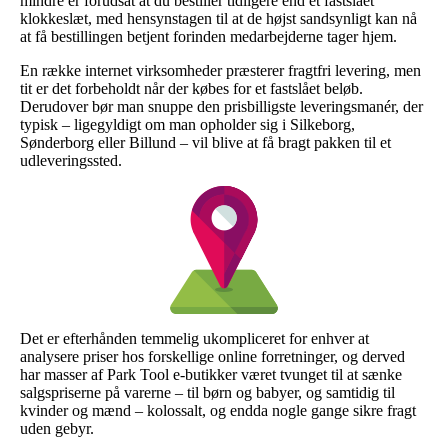
mindre er forudsat at du bestiller tidligere end et fastslået
klokkeslæt, med hensynstagen til at de højst sandsynligt kan nå
at få bestillingen betjent forinden medarbejderne tager hjem.
En række internet virksomheder præsterer fragtfri levering, men
tit er det forbeholdt når der købes for et fastslået beløb.
Derudover bør man snuppe den prisbilligste leveringsmanér, der
typisk – ligegyldigt om man opholder sig i Silkeborg,
Sønderborg eller Billund – vil blive at få bragt pakken til et
udleveringssted.
Det er efterhånden temmelig ukompliceret for enhver at
analysere priser hos forskellige online forretninger, og derved
har masser af Park Tool e-butikker været tvunget til at sænke
salgspriserne på varerne – til børn og babyer, og samtidig til
kvinder og mænd – kolossalt, og endda nogle gange sikre fragt
uden gebyr.