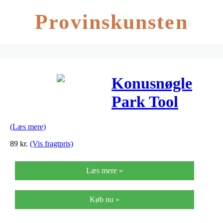
Provinskunsten
Konusnøgle
Park Tool
SCW-28 med
(Læs mere)
28mm kæbe
89
kr.
(Vis fragtpris)
Læs mere »
Køb nu »