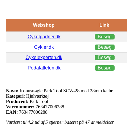
Webshop
Link
Cykelpartner.dk
Besøg
Cykler.dk
Besøg
Cykelexperten.dk
Besøg
Pedalatleten.dk
Besøg
Navn:
Konusnøgle Park Tool SCW-28 med 28mm kæbe
Kategori:
Hjulværktøj
Producent:
Park Tool
Varenummer:
763477006288
EAN:
763477006288
Vurderet til
4.2
ud af 5 stjerner baseret på
47
anmeldelser