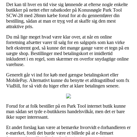
Det kan til hver en tid vise sig lønnende at efterse nogle enkelte
butikker på nettet efter rabatkoder på Konusnøgle Park Tool
SCW-28 med 28mm kæbe forud for at du gennemfører din
bestilling, sådan at man er tryg ved at skaffe sig den mest
attraktive pris.
Du må lige meget hvad være klar over, at når en online
forretning afsætter varer til salg for en salgspris som kan virke
helt ekstremt god, så kunne det mange gange være et tegn på en
uægte shop. Bestillinger med betalingskort er imidlertid
inkluderet i en regel, som skærmer en overfor snydagtige online
varehuse.
Generelt går vi ind for køb med gængse betalingskort eller
MobilePay. Alternativt kunne du benytte et afdragstilbud som fx
ViaBill, for så vidt du higer efter at klare betalingen senere.
Forud for at folk bestiller på en Park Tool internet butik kunne
man sådan set tyde e-butikkens handelsvilkår, men det er bare
ikke super interessant.
Et andet forslag kan være at bemærke hvorvidt e-forhandleren er
e-mærket, fordi det burde være et billede på at e-firmaet