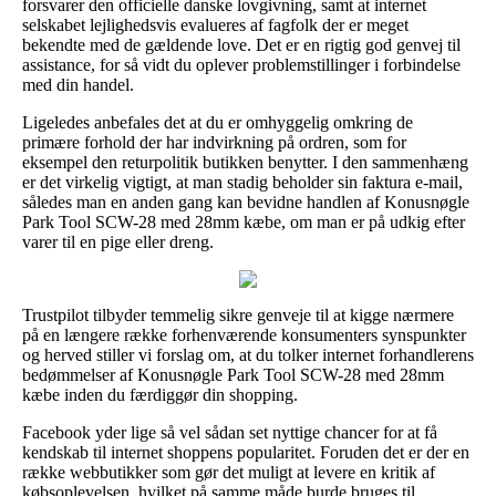
forsvarer den officielle danske lovgivning, samt at internet
selskabet lejlighedsvis evalueres af fagfolk der er meget
bekendte med de gældende love. Det er en rigtig god genvej til
assistance, for så vidt du oplever problemstillinger i forbindelse
med din handel.
Ligeledes anbefales det at du er omhyggelig omkring de
primære forhold der har indvirkning på ordren, som for
eksempel den returpolitik butikken benytter. I den sammenhæng
er det virkelig vigtigt, at man stadig beholder sin faktura e-mail,
således man en anden gang kan bevidne handlen af Konusnøgle
Park Tool SCW-28 med 28mm kæbe, om man er på udkig efter
varer til en pige eller dreng.
Trustpilot tilbyder temmelig sikre genveje til at kigge nærmere
på en længere række forhenværende konsumenters synspunkter
og herved stiller vi forslag om, at du tolker internet forhandlerens
bedømmelser af Konusnøgle Park Tool SCW-28 med 28mm
kæbe inden du færdiggør din shopping.
Facebook yder lige så vel sådan set nyttige chancer for at få
kendskab til internet shoppens popularitet. Foruden det er der en
række webbutikker som gør det muligt at levere en kritik af
købsoplevelsen, hvilket på samme måde burde bruges til