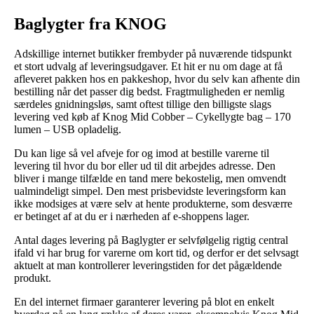
Baglygter fra KNOG
Adskillige internet butikker frembyder på nuværende tidspunkt
et stort udvalg af leveringsudgaver. Et hit er nu om dage at få
afleveret pakken hos en pakkeshop, hvor du selv kan afhente din
bestilling når det passer dig bedst. Fragtmuligheden er nemlig
særdeles gnidningsløs, samt oftest tillige den billigste slags
levering ved køb af Knog Mid Cobber – Cykellygte bag – 170
lumen – USB opladelig.
Du kan lige så vel afveje for og imod at bestille varerne til
levering til hvor du bor eller ud til dit arbejdes adresse. Den
bliver i mange tilfælde en tand mere bekostelig, men omvendt
ualmindeligt simpel. Den mest prisbevidste leveringsform kan
ikke modsiges at være selv at hente produkterne, som desværre
er betinget af at du er i nærheden af e-shoppens lager.
Antal dages levering på Baglygter er selvfølgelig rigtig central
ifald vi har brug for varerne om kort tid, og derfor er det selvsagt
aktuelt at man kontrollerer leveringstiden for det pågældende
produkt.
En del internet firmaer garanterer levering på blot en enkelt