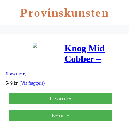
Provinskunsten
Knog Mid
Cobber –
Cykellygte bag
(Læs mere)
– 170 lumen –
549
kr.
(Vis fragtpris)
USB opladelig
Læs mere »
Køb nu »