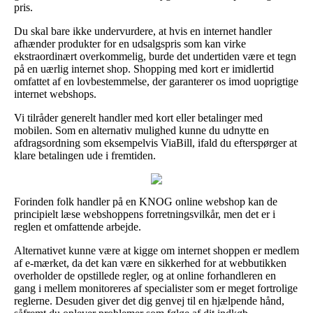
pris.
Du skal bare ikke undervurdere, at hvis en internet handler
afhænder produkter for en udsalgspris som kan virke
ekstraordinært overkommelig, burde det undertiden være et tegn
på en uærlig internet shop. Shopping med kort er imidlertid
omfattet af en lovbestemmelse, der garanterer os imod uoprigtige
internet webshops.
Vi tilråder generelt handler med kort eller betalinger med
mobilen. Som en alternativ mulighed kunne du udnytte en
afdragsordning som eksempelvis ViaBill, ifald du efterspørger at
klare betalingen ude i fremtiden.
Forinden folk handler på en KNOG online webshop kan de
principielt læse webshoppens forretningsvilkår, men det er i
reglen et omfattende arbejde.
Alternativet kunne være at kigge om internet shoppen er medlem
af e-mærket, da det kan være en sikkerhed for at webbutikken
overholder de opstillede regler, og at online forhandleren en
gang i mellem monitoreres af specialister som er meget fortrolige
reglerne. Desuden giver det dig genvej til en hjælpende hånd,