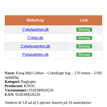
Webshop
Link
Cykelpartner.dk
Besøg
Cykler.dk
Besøg
Cykelexperten.dk
Besøg
Pedalatleten.dk
Besøg
Navn:
Knog Mid Cobber – Cykellygte bag – 170 lumen – USB
opladelig
Kategori:
Baglygter
Producent:
KNOG
Varenummer:
9328389028226
EAN:
9328389028226
Vurderet til
3.8
ud af 5 stjerner baseret på
14
anmeldelser