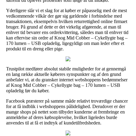
såfremt du oplever problemer som følge af dit indkøb.
Yderligere slår vi et slag for at køber er påpasselig med de mest
vedkommende vilkår der gør sig gældende i forbindelse med
transaktionen, eksempelvis hvilken returrettighed online firmaet
bruger. På grund af dette er det virkelig afgørende, at man til
enhver tid bevarer ens ordrekvittering, således man til enhver tid
kan eftervise sin ordre af Knog Mid Cobber – Cykellygte bag –
170 lumen – USB opladelig, ligegyldigt om man leder efter et
produkt til en dreng eller pige.
Trustpilot medfører absolut stabile muligheder for at gennemgå
en lang række aktuelle køberes synspunkter og af den grund
anbefaler vi, at du gransker internet webshoppens bedømmelser
af Knog Mid Cobber – Cykellygte bag – 170 lumen – USB
opladelig før du køber.
Facebook præsterer på samme måde relativt troværdige chancer
for at få indblik i webshoppens pålidelighed. Derudover er der
mange shops på nettet som tilbyder kunderne at frembringe en
anmeldelse af deres købsoplevelse, hvilket ligeledes burde
anvendes til at få et indtryk af kundetilfredsheden.