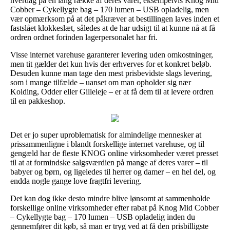
hverdag på en lang række af deres varer, eksempelvis Knog Mid
Cobber – Cykellygte bag – 170 lumen – USB opladelig, men
vær opmærksom på at det påkræver at bestillingen laves inden et
fastslået klokkeslæt, således at de har udsigt til at kunne nå at få
ordren ordnet forinden lagerpersonalet har fri.
Visse internet varehuse garanterer levering uden omkostninger,
men tit gælder det kun hvis der erhverves for et konkret beløb.
Desuden kunne man tage den mest prisbevidste slags levering,
som i mange tilfælde – uanset om man opholder sig nær
Kolding, Odder eller Gilleleje – er at få dem til at levere ordren
til en pakkeshop.
Det er jo super uproblematisk for almindelige mennesker at
prissammenligne i blandt forskellige internet varehuse, og til
gengæld har de fleste KNOG online virksomheder været presset
til at at formindske salgsværdien på mange af deres varer – til
babyer og børn, og ligeledes til herrer og damer – en hel del, og
endda nogle gange love fragtfri levering.
Det kan dog ikke desto mindre blive lønsomt at sammenholde
forskellige online virksomheder efter rabat på Knog Mid Cobber
– Cykellygte bag – 170 lumen – USB opladelig inden du
gennemfører dit køb, så man er tryg ved at få den prisbilligste