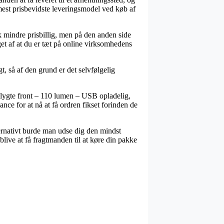
mest prisbevidste leveringsmodel ved køb af
ak mindre prisbillig, men på den anden side
get af at du er tæt på online virksomhedens
t, så af den grund er det selvfølgelig
llygte front – 110 lumen – USB opladelig,
nce for at nå at få ordren fikset forinden de
lternativt burde man udse dig den mindst
blive at få fragtmanden til at køre din pakke