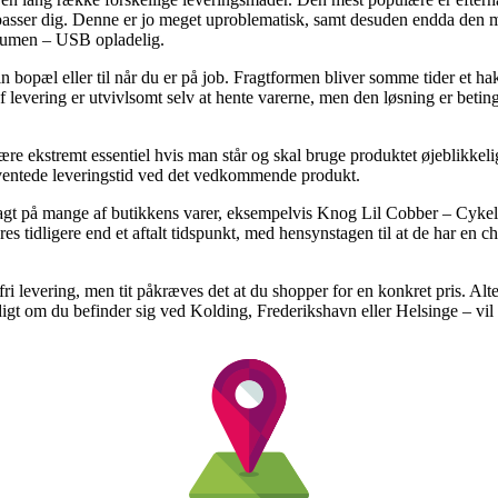
t passer dig. Denne er jo meget uproblematisk, samt desuden endda den 
lumen – USB opladelig.
din bopæl eller til når du er på job. Fragtformen bliver somme tider et h
f levering er utvivlsomt selv at hente varerne, men den løsning er betin
ære ekstremt essentiel hvis man står og skal bruge produktet øjeblikkelig
rventede leveringstid ved det vedkommende produkt.
fragt på mange af butikkens varer, eksempelvis Knog Lil Cobber – Cyke
 tidligere end et aftalt tidspunkt, med hensynstagen til at de har en cha
rfri levering, men tit påkræves det at du shopper for en konkret pris. A
ldigt om du befinder sig ved Kolding, Frederikshavn eller Helsinge – vil 