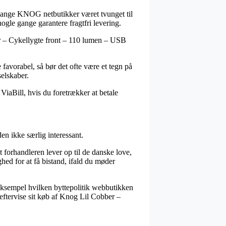
r mange KNOG netbutikker været tvunget til
ogle gange garantere fragtfri levering.
bber – Cykellygte front – 110 lumen – USB
 favorabel, så bør det ofte være et tegn på
selskaber.
. ViaBill, hvis du foretrækker at betale
n ikke særlig interessant.
 forhandleren lever op til de danske love,
hed for at få bistand, ifald du møder
r eksempel hvilken byttepolitik webbutikken
e eftervise sit køb af Knog Lil Cobber –