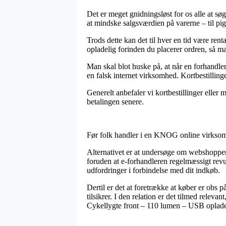
Det er meget gnidningsløst for os alle at s
at mindske salgsværdien på varerne – til pig
Trods dette kan det til hver en tid være ren
opladelig forinden du placerer ordren, så ma
Man skal blot huske på, at når en forhandler 
en falsk internet virksomhed. Kortbestillinge
Generelt anbefaler vi kortbestillinger eller m
betalingen senere.
Før folk handler i en KNOG online virksomh
Alternativet er at undersøge om webshoppen 
foruden at e-forhandleren regelmæssigt revur
udfordringer i forbindelse med dit indkøb.
Dertil er det at foretrække at køber er obs 
tilsikrer. I den relation er det tilmed relev
Cykellygte front – 110 lumen – USB opladel