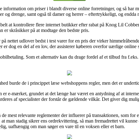
øge information om priser i blandt diverse online forretninger, og så ha
er og drenge, samt også til damer og herrer – eftertrykkeligt, og endda n
tabelt at kontrollere flere internet butikker efter rabat på Knog Lil Co
n er skråsikker på at modtage den bedste pris.
på nettet udlover bedst i test varer for en pris der virker himmelråbende
r er dog en del af en lov, der assisterer køberen overfor uærlige online 
obilbetaling. Som et alternativ kan du drage fordel af et tilbud fra f.eks
ed burde de i princippet læse webshoppens regler, men det er undertide
er e-mærket, grundet at det længe har været en antydning af at internet
deres af specialister der forstår de gældende vilkår. Det giver dig mulig
på de mest relevante reglementer der influerer på transaktionen, som fo
ant, at man stadig sikrer ens ordrekvittering, så man fremadrettet vil kunn
ig, uafhængig om man søger en vare til en voksen eller et barn.