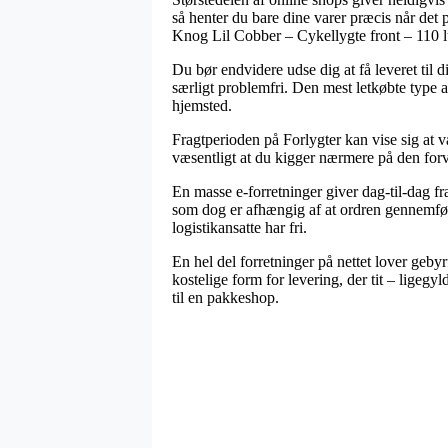
så henter du bare dine varer præcis når de
Knog Lil Cobber – Cykellygte front – 110 
Du bør endvidere udse dig at få leveret til 
særligt problemfri. Den mest letkøbte type a
hjemsted.
Fragtperioden på Forlygter kan vise sig at v
væsentligt at du kigger nærmere på den fo
En masse e-forretninger giver dag-til-dag 
som dog er afhængig af at ordren gennemføres
logistikansatte har fri.
En hel del forretninger på nettet lover geby
kostelige form for levering, der tit – ligegy
til en pakkeshop.