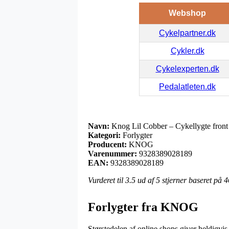
Webshop
Cykelpartner.dk
Cykler.dk
Cykelexperten.dk
Pedalatleten.dk
Navn:
Knog Lil Cobber – Cykellygte front
Kategori:
Forlygter
Producent:
KNOG
Varenummer:
9328389028189
EAN:
9328389028189
Vurderet til
3.5
ud af 5 stjerner baseret på
4
Forlygter fra KNOG
Størstedelen af online shops giver heldigvis