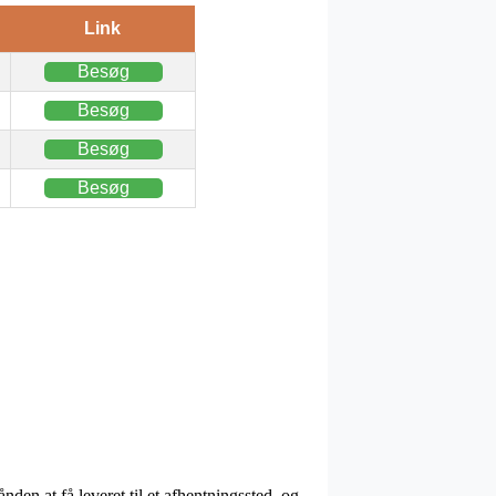
Link
Besøg
Besøg
Besøg
Besøg
den at få leveret til et afhentningssted, og