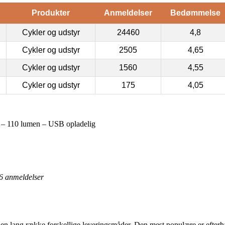
Produkter
Anmeldelser
Bedømmelse
Cykler og udstyr
24460
4,8
Cykler og udstyr
2505
4,65
Cykler og udstyr
1560
4,55
Cykler og udstyr
175
4,05
 – 110 lumen – USB opladelig
6
anmeldelser
 en lang række forskellige leveringsmåder. Den mest populære er efterhån