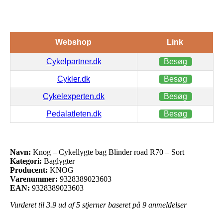
Webshop
Link
Cykelpartner.dk
Besøg
Cykler.dk
Besøg
Cykelexperten.dk
Besøg
Pedalatleten.dk
Besøg
Navn:
Knog – Cykellygte bag Blinder road R70 – Sort
Kategori:
Baglygter
Producent:
KNOG
Varenummer:
9328389023603
EAN:
9328389023603
Vurderet til
3.9
ud af 5 stjerner baseret på
9
anmeldelser