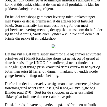
Sort, der dog beroer på at bestillingen indsendes tidligere end et
konkret tidspunkt, sådan at de kan nå at få produkterne klar før
pakkemedarbejderne tager hjem.
En hel del webshops garanterer levering uden omkostninger,
men typisk er det så præmissen at du aftager for et fastslået
beløb. Som alternativ kan man beslutte sig for den mest
prisbevidste leveringsmetode, der typisk – uanset om du befinder
sig tæt på Aarhus, Varde eller Tønder – vil blive at få dem til at
bringe din pakke til en pakkeshop.
Det har vist sig at være super smart for alle og enhver at vurdere
prisniveauet i blandt forskellige shops på nettet, og på grund af
dette har adskillige KNOG forhandlere på nettet fundet det
uundgåeligt at tvinge prisniveauet på deres varer – til babyer og
børn, men også til herrer og damer – markant, og endda nogle
gange frembyde fragt uden betaling.
Derfor kan det immervæk vise sig smart at se nærmere på visse
forretninger på nettet efter udsalg på Knog – Cykellygte bag
Blinder road R70 – Sort før du shopper, så du er usvigeligt
sikker på at indhente den mest attraktive pris.
Du skal trods alt være opmærksom på, at såfremt en netbutik