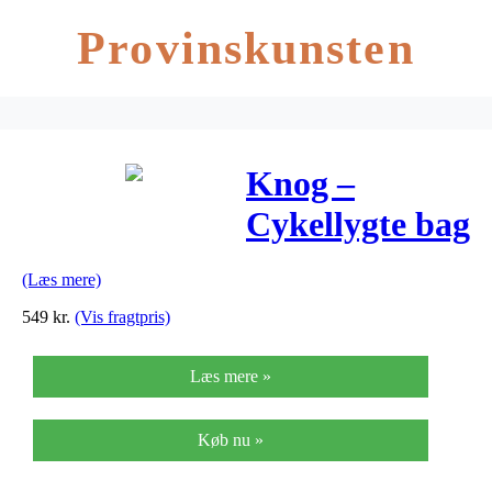
Provinskunsten
Knog –
Cykellygte bag
Blinder road
(Læs mere)
R70 – Sort
549
kr.
(Vis fragtpris)
Læs mere »
Køb nu »