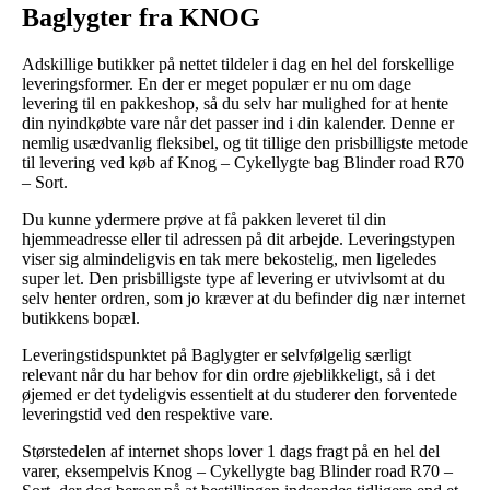
Baglygter fra KNOG
Adskillige butikker på nettet tildeler i dag en hel del forskellige
leveringsformer. En der er meget populær er nu om dage
levering til en pakkeshop, så du selv har mulighed for at hente
din nyindkøbte vare når det passer ind i din kalender. Denne er
nemlig usædvanlig fleksibel, og tit tillige den prisbilligste metode
til levering ved køb af Knog – Cykellygte bag Blinder road R70
– Sort.
Du kunne ydermere prøve at få pakken leveret til din
hjemmeadresse eller til adressen på dit arbejde. Leveringstypen
viser sig almindeligvis en tak mere bekostelig, men ligeledes
super let. Den prisbilligste type af levering er utvivlsomt at du
selv henter ordren, som jo kræver at du befinder dig nær internet
butikkens bopæl.
Leveringstidspunktet på Baglygter er selvfølgelig særligt
relevant når du har behov for din ordre øjeblikkeligt, så i det
øjemed er det tydeligvis essentielt at du studerer den forventede
leveringstid ved den respektive vare.
Størstedelen af internet shops lover 1 dags fragt på en hel del
varer, eksempelvis Knog – Cykellygte bag Blinder road R70 –