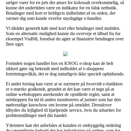
sælger varer for en pris der anses for kolossalt overkommelig, så
kunne det undertiden være en indikator for en falsk netbutik.
Betalinger med kort er heldigvis indbefattet af en orden, der
værner dig som kunde overfor snydagtige e-handler.
Vi tilråder generelt køb med kort eller betalinger med mobilen.
Som en alternativ mulighed kunne du overveje et tilbud fra for
eksempel ViaBill, forudsat du agter at finansiere betalingen over
flere uger.
Forinden nogen handler hos en KNOG e-shop kan de helt
sikkert gøre sig bekendt med indholdet af e-shoppens
forretningsvilkår, det er dog naturligvis ikke specielt ophidsende.
Et andet forslag kan være at se nærmere på hvorvidt e-butikken
er e-mærke godkendt, grundet at det kan være et tegn på at
online webshoppen anerkender de opstillede regler, samt at
netshoppen fra tid til anden monitoreres af jurister som har den
nødvendige knowhow om lovene på området. Derudover
tilbydes du lejlighed til hjælpende service, hvis du udsættes for
problemstillinger med din handel.
Ydermere kan det anbefales at kunden er omhyggelig omkring
de væsentligste forhold der har indvirkning på ordren, som for