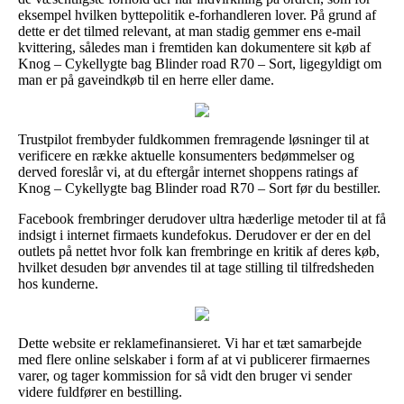
eksempel hvilken byttepolitik e-forhandleren lover. På grund af
dette er det tilmed relevant, at man stadig gemmer ens e-mail
kvittering, således man i fremtiden kan dokumentere sit køb af
Knog – Cykellygte bag Blinder road R70 – Sort, ligegyldigt om
man er på gaveindkøb til en herre eller dame.
Trustpilot frembyder fuldkommen fremragende løsninger til at
verificere en række aktuelle konsumenters bedømmelser og
derved foreslår vi, at du eftergår internet shoppens ratings af
Knog – Cykellygte bag Blinder road R70 – Sort før du bestiller.
Facebook frembringer derudover ultra hæderlige metoder til at få
indsigt i internet firmaets kundefokus. Derudover er der en del
outlets på nettet hvor folk kan frembringe en kritik af deres køb,
hvilket desuden bør anvendes til at tage stilling til tilfredsheden
hos kunderne.
Dette website er reklamefinansieret. Vi har et tæt samarbejde
med flere online selskaber i form af at vi publicerer firmaernes
varer, og tager kommission for så vidt den bruger vi sender
videre fuldfører en bestilling.