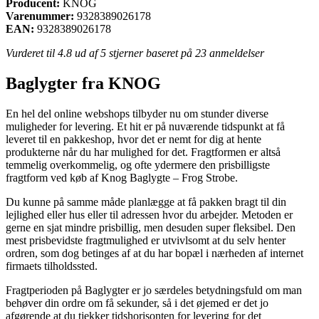
Producent:
KNOG
Varenummer:
9328389026178
EAN:
9328389026178
Vurderet til
4.8
ud af 5 stjerner baseret på
23
anmeldelser
Baglygter fra KNOG
En hel del online webshops tilbyder nu om stunder diverse
muligheder for levering. Et hit er på nuværende tidspunkt at få
leveret til en pakkeshop, hvor det er nemt for dig at hente
produkterne når du har mulighed for det. Fragtformen er altså
temmelig overkommelig, og ofte ydermere den prisbilligste
fragtform ved køb af Knog Baglygte – Frog Strobe.
Du kunne på samme måde planlægge at få pakken bragt til din
lejlighed eller hus eller til adressen hvor du arbejder. Metoden er
gerne en sjat mindre prisbillig, men desuden super fleksibel. Den
mest prisbevidste fragtmulighed er utvivlsomt at du selv henter
ordren, som dog betinges af at du har bopæl i nærheden af internet
firmaets tilholdssted.
Fragtperioden på Baglygter er jo særdeles betydningsfuld om man
behøver din ordre om få sekunder, så i det øjemed er det jo
afgørende at du tjekker tidshorisonten for levering for det