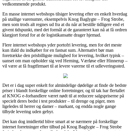
vedkommende produkt.
En masse internet webshops tilsiger levering efter en enkelt hverdag
på utallige varenumre, eksempelvis Knog Baglygte – Frog Strobe,
men som trods alt regnes ud fra at du når at bestille tidligere end et
givent tidspunkt, med det formål at de garanteret kan nå at få ordren
klargjort forud for at de logistikansatte drager hjemad.
Flere internet webshops yder portofri levering, men for det meste
kun ifald du indkøber for en fastsat sum. Alternativt bør man
foretrække den prisbilligste mulighed for levering, hvilket typisk –
uanset om man opholder sig ved Herning, Værløse eller Hinnerup –
vil være at få fragtfirmaet til at levere varerne til et udleveringssted.
Det er i dag super enkelt for almindelige dødelige at finde de bedste
priser i blandt forskellige online forretninger, og til tak har flertallet
af KNOG e-forhandlere været nødt til at reducere salgspriserne på
specielt deres bedst i test produkter – til drenge og piger, men
ligeledes til herrer og damer – markant, og endda nogle gange
tilbyde levering uden gebyr.
Det kan dog imidlertid blive smart at se nærmere på forskellige
internet forretninger efter tilbud på Knog Baglygte – Frog Strobe