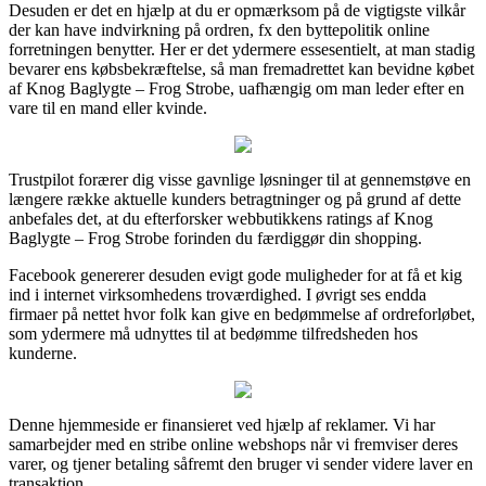
Desuden er det en hjælp at du er opmærksom på de vigtigste vilkår
der kan have indvirkning på ordren, fx den byttepolitik online
forretningen benytter. Her er det ydermere essesentielt, at man stadig
bevarer ens købsbekræftelse, så man fremadrettet kan bevidne købet
af Knog Baglygte – Frog Strobe, uafhængig om man leder efter en
vare til en mand eller kvinde.
Trustpilot forærer dig visse gavnlige løsninger til at gennemstøve en
længere række aktuelle kunders betragtninger og på grund af dette
anbefales det, at du efterforsker webbutikkens ratings af Knog
Baglygte – Frog Strobe forinden du færdiggør din shopping.
Facebook genererer desuden evigt gode muligheder for at få et kig
ind i internet virksomhedens troværdighed. I øvrigt ses endda
firmaer på nettet hvor folk kan give en bedømmelse af ordreforløbet,
som ydermere må udnyttes til at bedømme tilfredsheden hos
kunderne.
Denne hjemmeside er finansieret ved hjælp af reklamer. Vi har
samarbejder med en stribe online webshops når vi fremviser deres
varer, og tjener betaling såfremt den bruger vi sender videre laver en
transaktion.