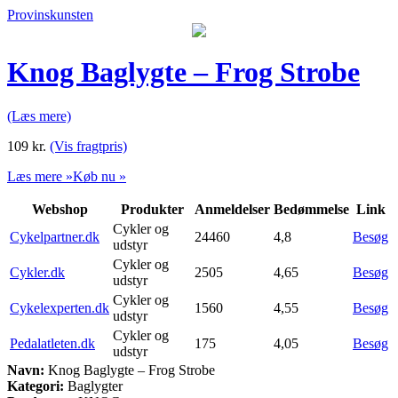
Provinskunsten
Knog Baglygte – Frog Strobe
(Læs mere)
109
kr.
(Vis fragtpris)
Læs mere »
Køb nu »
Webshop
Produkter
Anmeldelser
Bedømmelse
Link
Cykler og
Cykelpartner.dk
24460
4,8
Besøg
udstyr
Cykler og
Cykler.dk
2505
4,65
Besøg
udstyr
Cykler og
Cykelexperten.dk
1560
4,55
Besøg
udstyr
Cykler og
Pedalatleten.dk
175
4,05
Besøg
udstyr
Navn:
Knog Baglygte – Frog Strobe
Kategori:
Baglygter