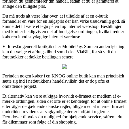
forinden du gennemfører din handel, sådan at du er garanteret at
antage den billigste pris.
Du må trods alt være klar over, at i tilfælde af at en e-butik
forhandler en vare for en salgspris der kan virke usædvanlig god, så
kunne det tit være et tegn på en fup internet webshop. Bestillinger
med kort er heldigvis en del af Indsigelsesordningen, hvilket redder
køberen imod snydagtige internet varehuse.
Vi foreslår generelt kortkøb eller MobilePay. Som en anden løsning
kan du vælge et afdragstilbud som f.eks. ViaBill, for så vidt du
foretrækker at dække betalingen senere.
Forinden nogen køber i en KNOG online butik kan man principielt
sætte sig ind i netbutikkens handelsvilkår, det er dog ofte et
omfattende projekt.
Et alternativ kan være at kigge hvorvidt e-firmaet er medlem af e-
mærke ordningen, siden det ofte er et kendetegn for at online firmaet
efterfølger de gældende danske regler, tillige med at internet firmaet
undertiden revideres af sagkyndige der er indført i reglerne.
Derudover tilbydes du mulighed for hjælpende service, såfremt du
får dilemmaer som følge af din shopping.