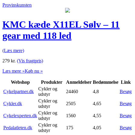
Provinskunsten
KMC kæde X11EL Sølv – 11
gear med 118 led
(Læs mere)
279
kr.
(Vis fragtpris)
Læs mere »
Køb nu »
Webshop
Produkter
Anmeldelser
Bedømmelse
Link
Cykler og
Cykelpartner.dk
24460
4,8
Besøg
udstyr
Cykler og
Cykler.dk
2505
4,65
Besøg
udstyr
Cykler og
Cykelexperten.dk
1560
4,55
Besøg
udstyr
Cykler og
Pedalatleten.dk
175
4,05
Besøg
udstyr