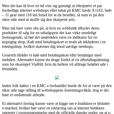
Men det kan til hver en tid vise sig gunstigt at efterprøve et par
forskellige internet webshops efter rabat på KMC kæde X11EL Sølv
– 11 gear med 118 led forud for at du bestiller, så man er på den
sikre side med at skaffe sig den skarpeste pris.
Man må bare være obs på, at hvis en webbutik tilbyder deres
produkter til salg for en udsalgspris der kan virke uendeligt
fremragende, så bør det undertiden være en indikator for en
uoprigtig shop. Køb med betalingskort er trods alt inkluderet i en
retningslinje, hvilket skærmer dig imod uærlige netshops.
Generelt tilråder vi køb med betalingskort eller betalinger med
mobilen. Alternativt kunne du drage fordel af en afbetalingsløsning
som for eksempel ViaBill, hvis du hellere vil afdrage beløbet ude i
fremtiden.
Inden folk køber i en KMC e-forhandler burde de for at være på den
sikre side tage stilling til webshoppens forretningsvilkår, dog er det
bare et omfattende arbejde.
Et alternativt forslag kunne være at kigge om e-butikken er tilsluttet
e-mærket, hvilket bør være en erklæring om at internet butikken
opererer i overensstemmelse med de officielle danske regler, og at e-