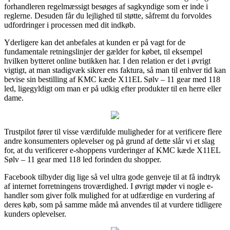
forhandleren regelmæssigt besøges af sagkyndige som er inde i
reglerne. Desuden får du lejlighed til støtte, såfremt du forvoldes
udfordringer i processen med dit indkøb.
Yderligere kan det anbefales at kunden er på vagt for de
fundamentale retningslinjer der gælder for købet, til eksempel
hvilken bytteret online butikken har. I den relation er det i øvrigt
vigtigt, at man stadigvæk sikrer ens faktura, så man til enhver tid kan
bevise sin bestilling af KMC kæde X11EL Sølv – 11 gear med 118
led, ligegyldigt om man er på udkig efter produkter til en herre eller
dame.
Trustpilot fører til visse værdifulde muligheder for at verificere flere
andre konsumenters oplevelser og på grund af dette slår vi et slag
for, at du verificerer e-shoppens vurderinger af KMC kæde X11EL
Sølv – 11 gear med 118 led forinden du shopper.
Facebook tilbyder dig lige så vel ultra gode genveje til at få indtryk
af internet forretningens troværdighed. I øvrigt møder vi nogle e-
handler som giver folk mulighed for at udfærdige en vurdering af
deres køb, som på samme måde må anvendes til at vurdere tidligere
kunders oplevelser.