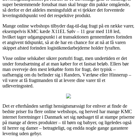
super bestemmende forudsat man skal bruge din pakke omgående,
så derfor er det aldeles meningsfuldt at vi tjekker det forventede
leveringstidspunkt ved det respektive produkt.
Mange online webshops tilbyder dag-til-dag fragt på en række varer,
eksempelvis KMC kæde X11EL Sølv – 11 gear med 118 led,
hvilket tager udgangspunkt i at transaktionen gennemføres forinden
et angivent tidspunkt, så at de har en chance for at nå at få varen
skippet afsted forinden logistikmedarbejderne holder fyraften.
Visse online selskaber sikrer portofri fragt, men undertiden er det
under forudsætning af at man køber for et fastsat beløb. Ellers bør
man overveje den mest letkøbte form for fragt, der typisk –
uafhængig om du befinder sig i Randers, Værløse eller Hinnerup –
vil være at få fragtmanden til at levere dine varer til et
udleveringssted.
Det er efterhånden særligt hensigtsmæssigt for enhver at finde de
bedste priser fra flere online webshops, og herved har mange KMC
internet forretninger i Danmark set sig nødsaget til at stampe priserne
på mange af deres produkter – til børn og babyer, og ligeledes også
til herrer og damer – betragteligt, og endda nogle gange garantere
levering uden gebyr.