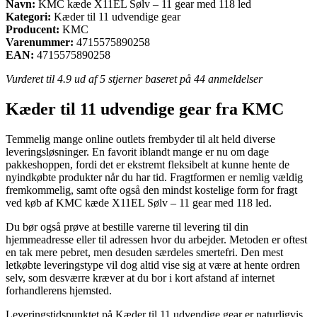
Navn:
KMC kæde X11EL Sølv – 11 gear med 118 led
Kategori:
Kæder til 11 udvendige gear
Producent:
KMC
Varenummer:
4715575890258
EAN:
4715575890258
Vurderet til
4.9
ud af 5 stjerner baseret på
44
anmeldelser
Kæder til 11 udvendige gear fra KMC
Temmelig mange online outlets frembyder til alt held diverse
leveringsløsninger. En favorit iblandt mange er nu om dage
pakkeshoppen, fordi det er ekstremt fleksibelt at kunne hente de
nyindkøbte produkter når du har tid. Fragtformen er nemlig vældig
fremkommelig, samt ofte også den mindst kostelige form for fragt
ved køb af KMC kæde X11EL Sølv – 11 gear med 118 led.
Du bør også prøve at bestille varerne til levering til din
hjemmeadresse eller til adressen hvor du arbejder. Metoden er oftest
en tak mere pebret, men desuden særdeles smertefri. Den mest
letkøbte leveringstype vil dog altid vise sig at være at hente ordren
selv, som desværre kræver at du bor i kort afstand af internet
forhandlerens hjemsted.
Leveringstidspunktet på Kæder til 11 udvendige gear er naturligvis