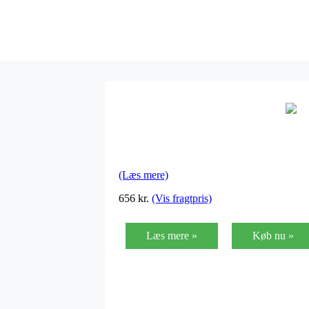
(Læs mere)
656
kr.
(Vis fragtpris)
Læs mere »
Køb nu »