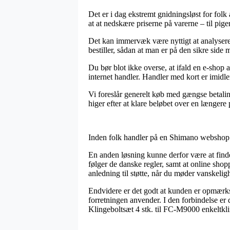
Det er i dag ekstremt gnidningsløst for folk
at at nedskære priserne på varerne – til pig
Det kan immervæk være nyttigt at analysere 
bestiller, sådan at man er på den sikre side 
Du bør blot ikke overse, at ifald en e-shop 
internet handler. Handler med kort er imidle
Vi foreslår generelt køb med gængse betalin
higer efter at klare beløbet over en længere 
Inden folk handler på en Shimano webshop ka
En anden løsning kunne derfor være at finde
følger de danske regler, samt at online sh
anledning til støtte, når du møder vanskelig
Endvidere er det godt at kunden er opmærks
forretningen anvender. I den forbindelse er 
Klingeboltsæt 4 stk. til FC-M9000 enkeltkli