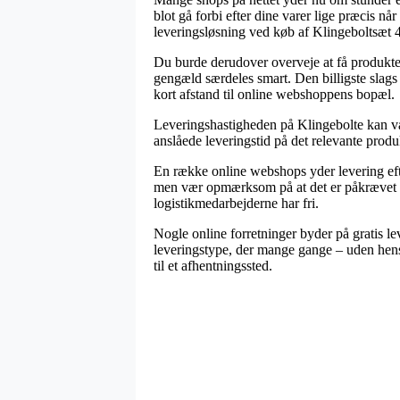
blot gå forbi efter dine varer lige præcis nå
leveringsløsning ved køb af Klingeboltsæt 4
Du burde derudover overveje at få produktern
gengæld særdeles smart. Den billigste slags 
kort afstand til online webshoppens bopæl.
Leveringshastigheden på Klingebolte kan vær
anslåede leveringstid på det relevante produ
En række online webshops yder levering eft
men vær opmærksom på at det er påkrævet at o
logistikmedarbejderne har fri.
Nogle online forretninger byder på gratis le
leveringstype, der mange gange – uden hensyn
til et afhentningssted.