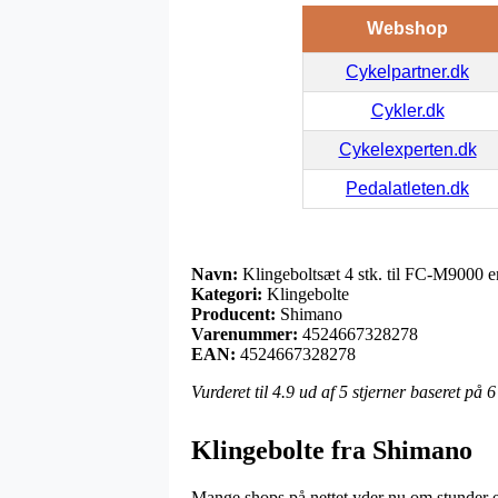
Webshop
Cykelpartner.dk
Cykler.dk
Cykelexperten.dk
Pedalatleten.dk
Navn:
Klingeboltsæt 4 stk. til FC-M9000 e
Kategori:
Klingebolte
Producent:
Shimano
Varenummer:
4524667328278
EAN:
4524667328278
Vurderet til
4.9
ud af 5 stjerner baseret på
6
Klingebolte fra Shimano
Mange shops på nettet yder nu om stunder et 