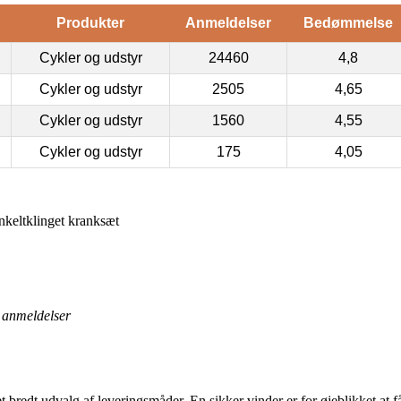
Produkter
Anmeldelser
Bedømmelse
Cykler og udstyr
24460
4,8
Cykler og udstyr
2505
4,65
Cykler og udstyr
1560
4,55
Cykler og udstyr
175
4,05
nkeltklinget kranksæt
anmeldelser
bredt udvalg af leveringsmåder. En sikker vinder er for øjeblikket at få 