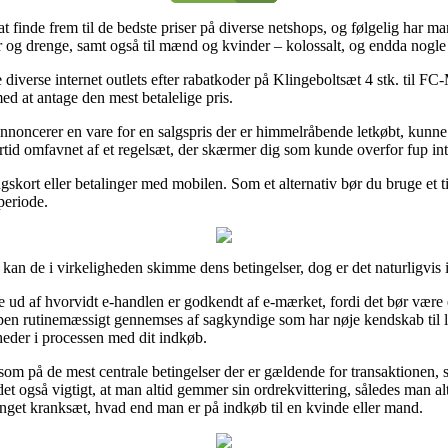
 at finde frem til de bedste priser på diverse netshops, og følgelig har 
er og drenge, samt også til mænd og kvinder – kolossalt, og endda nogle 
diverse internet outlets efter rabatkoder på Klingeboltsæt 4 stk. til F
med at antage den mest betalelige pris.
annoncerer en vare for en salgspris der er himmelråbende letkøbt, kunne
rtid omfavnet af et regelsæt, der skærmer dig som kunde overfor fup int
gskort eller betalinger med mobilen. Som et alternativ bør du bruge et 
periode.
n de i virkeligheden skimme dens betingelser, dog er det naturligvis i
 ud af hvorvidt e-handlen er godkendt af e-mærket, fordi det bør være e
oppen rutinemæssigt gennemses af sagkyndige som har nøje kendskab til
heder i processen med dit indkøb.
om på de mest centrale betingelser der er gældende for transaktionen, 
det også vigtigt, at man altid gemmer sin ordrekvittering, således man a
nget kranksæt, hvad end man er på indkøb til en kvinde eller mand.