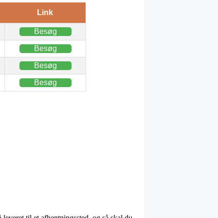
Link
Besøg
Besøg
Besøg
Besøg
leveret til et afhentningssted, og så skal du