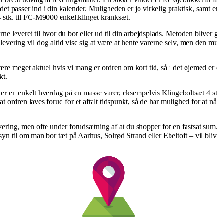
r det passer ind i din kalender. Muligheden er jo virkelig praktisk, samt
 stk. til FC-M9000 enkeltklinget kranksæt.
e leveret til hvor du bor eller ud til din arbejdsplads. Metoden bliver g
levering vil dog altid vise sig at være at hente varerne selv, men den 
e meget aktuel hvis vi mangler ordren om kort tid, så i det øjemed er d
kt.
er en enkelt hverdag på en masse varer, eksempelvis Klingeboltsæt 4 s
rdren laves forud for et aftalt tidspunkt, så de har mulighed for at nå
vering, men ofte under forudsætning af at du shopper for en fastsat sum.
 til om man bor tæt på Aarhus, Solrød Strand eller Ebeltoft – vil blive 