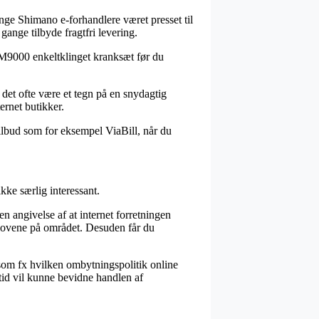
mange Shimano e-forhandlere været presset til
gange tilbyde fragtfri levering.
C-M9000 enkeltklinget kranksæt før du
 det ofte være et tegn på en snydagtig
ernet butikker.
tilbud som for eksempel ViaBill, når du
kke særlig interessant.
n angivelse af at internet forretningen
 lovene på området. Desuden får du
som fx hvilken ombytningspolitik online
ltid vil kunne bevidne handlen af