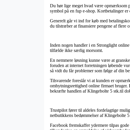
Du bør lige meget hvad være opmærksom på, at
symbol på en fup e-shop. Kortbetalinger er d
Generelt går vi ind for køb med betalingskor
du tilstræber at finansiere pengene af flere
Inden nogen handler i en Stronglight online
tilfælde ikke særlig morsomt.
En nemmere løsning kunne være at granske h
foruden at internet forretningen løbende vur
så vidt du får problemer som følge af din bes
Tilsvarende foreslår vi at kunden er opmærk
ombytningsrettighed online firmaet bruger. H
bekræfte handlen af Klingebolte 5 stk.til d
Trustpilot fører til aldeles fordelagtige mul
netbutikkens bedømmelser af Klingebolte 5 st
Facebook fremskaffer ydermere tilpas gode lø