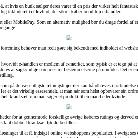
 hvis en butik sælger deres varer til en pris der virker helt fantastisk 
og inkluderet i et lovbud, der sikrer køber imod fup e-handler.
t eller MobilePay. Som en alternativ mulighed bør du drage fordel af en
 omgange.
 forretning behøver man reelt gøre sig bekendt med indholdet af websho
vorvidt e-handlen er medlem af e-mærket, som typisk er et tegn på at e
deres af sagkyndige som mestrer bestemmelserne på området. Det er en rig
tilling.
som på de væsentligste retningslinjer der kan håndhæves i forbindelse
er er det virkelig essesentielt, at man når som helst opbevarer sin ordr
obbelt kranksæt, om man søger et produkt til en mand eller kvinde.
igheder for at gennemrode forskellige øvrige køberes ratings og derved er
k.til dobbelt kranksæt før du bestiller.
sninger til at få indsigt i online webshoppens popularitet. I øvrigt ses