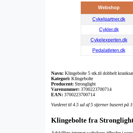
Webshop
Cykelpartner.dk
Cykler.dk
Cykelexperten.dk
Pedalatleten.dk
Navn:
Klingebolte 5 stk.til dobbelt kranksæ
Kategori:
Klingebolte
Producent:
Stronglight
Varenummer:
3700223700714
EAN:
3700223700714
Vurderet til
4.5
ud af 5 stjerner baseret på
1
Klingebolte fra Strongligh
Adskillige internet webshops tilbyder i vor