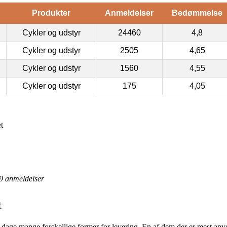
Produkter
Anmeldelser
Bedømmelse
Cykler og udstyr
24460
4,8
Cykler og udstyr
2505
4,65
Cykler og udstyr
1560
4,55
Cykler og udstyr
175
4,05
t
9
anmeldelser
t
e dage mange forskellige former for levering. En af dem der er mest anv