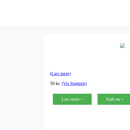
(Læs mere)
59
kr.
(Vis fragtpris)
Læs mere »
Køb nu »