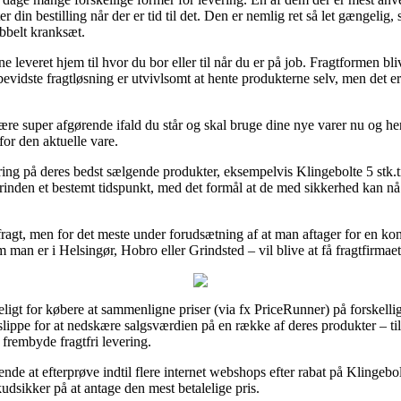
 din bestilling når der er tid til det. Den er nemlig ret så let gængelig,
obbelt kranksæt.
e leveret hjem til hvor du bor eller til når du er på job. Fragtformen bl
vidste fragtløsning er utvivlsomt at hente produkterne selv, men det er 
e super afgørende ifald du står og skal bruge dine nye varer nu og her
or den aktuelle vare.
ring på deres bedst sælgende produkter, eksempelvis Klingebolte 5 stk.
rinden et bestemt tidspunkt, med det formål at de med sikkerhed kan nå 
 fragt, men for det meste under forudsætning af at man aftager for en k
 man er i Helsingør, Hobro eller Grindsted – vil blive at få fragtfirmaet t
igt for købere at sammenligne priser (via fx PriceRunner) på forskellig
 slippe for at nedskære salgsværdien på en række af deres produkter – til
frembyde fragtfri levering.
ende at efterprøve indtil flere internet webshops efter rabat på Klingebo
kudsikker på at antage den mest betalelige pris.