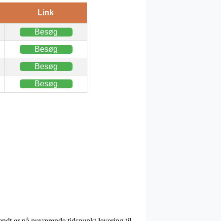
Link
Besøg
Besøg
Besøg
Besøg
endt er på nuværende tidspunkt levering til