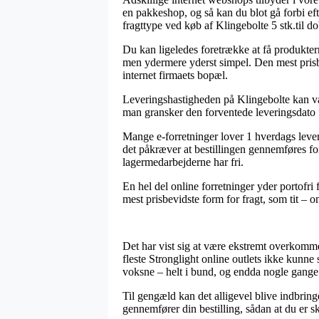
en pakkeshop, og så kan du blot gå forbi efter
fragttype ved køb af Klingebolte 5 stk.til d
Du kan ligeledes foretrække at få produktern
men ydermere yderst simpel. Den mest prisbe
internet firmaets bopæl.
Leveringshastigheden på Klingebolte kan vær
man gransker den forventede leveringsdato f
Mange e-forretninger lover 1 hverdags leve
det påkræver at bestillingen gennemføres fo
lagermedarbejderne har fri.
En hel del online forretninger yder portofri
mest prisbevidste form for fragt, som tit – om
Det har vist sig at være ekstremt overkommel
fleste Stronglight online outlets ikke kunne
voksne – helt i bund, og endda nogle gange 
Til gengæld kan det alligevel blive indbring
gennemfører din bestilling, sådan at du er s