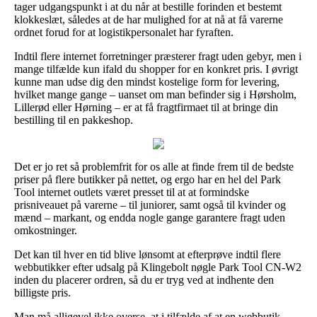
tager udgangspunkt i at du når at bestille forinden et bestemt
klokkeslæt, således at de har mulighed for at nå at få varerne
ordnet forud for at logistikpersonalet har fyraften.
Indtil flere internet forretninger præsterer fragt uden gebyr, men i
mange tilfælde kun ifald du shopper for en konkret pris. I øvrigt
kunne man udse dig den mindst kostelige form for levering,
hvilket mange gange – uanset om man befinder sig i Hørsholm,
Lillerød eller Hørning – er at få fragtfirmaet til at bringe din
bestilling til en pakkeshop.
Det er jo ret så problemfrit for os alle at finde frem til de bedste
priser på flere butikker på nettet, og ergo har en hel del Park
Tool internet outlets været presset til at at formindske
prisniveauet på varerne – til juniorer, samt også til kvinder og
mænd – markant, og endda nogle gange garantere fragt uden
omkostninger.
Det kan til hver en tid blive lønsomt at efterprøve indtil flere
webbutikker efter udsalg på Klingebolt nøgle Park Tool CN-W2
inden du placerer ordren, så du er tryg ved at indhente den
billigste pris.
Man må alligevel ikke overse, at i tilfælde af at en webbutik