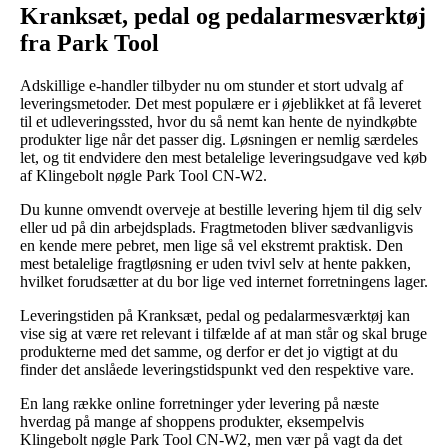
Kranksæt, pedal og pedalarmesværktøj
fra Park Tool
Adskillige e-handler tilbyder nu om stunder et stort udvalg af
leveringsmetoder. Det mest populære er i øjeblikket at få leveret
til et udleveringssted, hvor du så nemt kan hente de nyindkøbte
produkter lige når det passer dig. Løsningen er nemlig særdeles
let, og tit endvidere den mest betalelige leveringsudgave ved køb
af Klingebolt nøgle Park Tool CN-W2.
Du kunne omvendt overveje at bestille levering hjem til dig selv
eller ud på din arbejdsplads. Fragtmetoden bliver sædvanligvis
en kende mere pebret, men lige så vel ekstremt praktisk. Den
mest betalelige fragtløsning er uden tvivl selv at hente pakken,
hvilket forudsætter at du bor lige ved internet forretningens lager.
Leveringstiden på Kranksæt, pedal og pedalarmesværktøj kan
vise sig at være ret relevant i tilfælde af at man står og skal bruge
produkterne med det samme, og derfor er det jo vigtigt at du
finder det anslåede leveringstidspunkt ved den respektive vare.
En lang række online forretninger yder levering på næste
hverdag på mange af shoppens produkter, eksempelvis
Klingebolt nøgle Park Tool CN-W2, men vær på vagt da det