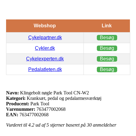
Webshop
Link
Cykelpartner.dk
Besøg
Cykler.dk
Besøg
Cykelexperten.dk
Besøg
Pedalatleten.dk
Besøg
Navn:
Klingebolt nøgle Park Tool CN-W2
Kategori:
Kranksæt, pedal og pedalarmesværktøj
Producent:
Park Tool
Varenummer:
763477002068
EAN:
763477002068
Vurderet til
4.2
ud af 5 stjerner baseret på
30
anmeldelser