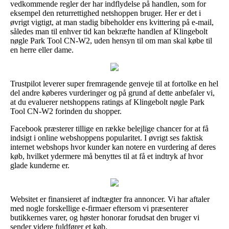
vedkommende regler der har indflydelse på handlen, som for
eksempel den returrettighed netshoppen bruger. Her er det i
øvrigt vigtigt, at man stadig bibeholder ens kvittering på e-mail,
således man til enhver tid kan bekræfte handlen af Klingebolt
nøgle Park Tool CN-W2, uden hensyn til om man skal købe til
en herre eller dame.
Trustpilot leverer super fremragende genveje til at fortolke en hel
del andre køberes vurderinger og på grund af dette anbefaler vi,
at du evaluerer netshoppens ratings af Klingebolt nøgle Park
Tool CN-W2 forinden du shopper.
Facebook præsterer tillige en række belejlige chancer for at få
indsigt i online webshoppens popularitet. I øvrigt ses faktisk
internet webshops hvor kunder kan notere en vurdering af deres
køb, hvilket ydermere må benyttes til at få et indtryk af hvor
glade kunderne er.
Websitet er finansieret af indtægter fra annoncer. Vi har aftaler
med nogle forskellige e-firmaer eftersom vi præsenterer
butikkernes varer, og høster honorar forudsat den bruger vi
sender videre fuldfører et køb.