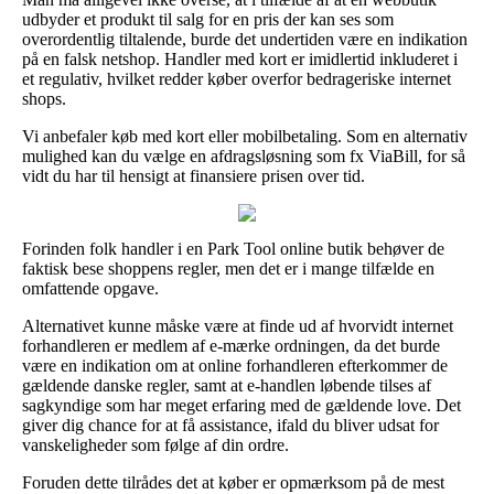
udbyder et produkt til salg for en pris der kan ses som
overordentlig tiltalende, burde det undertiden være en indikation
på en falsk netshop. Handler med kort er imidlertid inkluderet i
et regulativ, hvilket redder køber overfor bedrageriske internet
shops.
Vi anbefaler køb med kort eller mobilbetaling. Som en alternativ
mulighed kan du vælge en afdragsløsning som fx ViaBill, for så
vidt du har til hensigt at finansiere prisen over tid.
Forinden folk handler i en Park Tool online butik behøver de
faktisk bese shoppens regler, men det er i mange tilfælde en
omfattende opgave.
Alternativet kunne måske være at finde ud af hvorvidt internet
forhandleren er medlem af e-mærke ordningen, da det burde
være en indikation om at online forhandleren efterkommer de
gældende danske regler, samt at e-handlen løbende tilses af
sagkyndige som har meget erfaring med de gældende love. Det
giver dig chance for at få assistance, ifald du bliver udsat for
vanskeligheder som følge af din ordre.
Foruden dette tilrådes det at køber er opmærksom på de mest