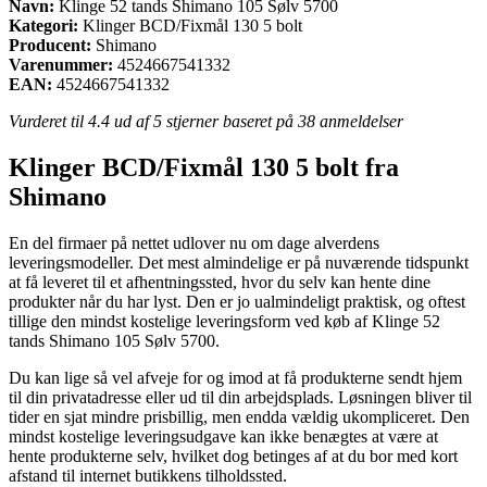
Navn:
Klinge 52 tands Shimano 105 Sølv 5700
Kategori:
Klinger BCD/Fixmål 130 5 bolt
Producent:
Shimano
Varenummer:
4524667541332
EAN:
4524667541332
Vurderet til
4.4
ud af 5 stjerner baseret på
38
anmeldelser
Klinger BCD/Fixmål 130 5 bolt fra
Shimano
En del firmaer på nettet udlover nu om dage alverdens
leveringsmodeller. Det mest almindelige er på nuværende tidspunkt
at få leveret til et afhentningssted, hvor du selv kan hente dine
produkter når du har lyst. Den er jo ualmindeligt praktisk, og oftest
tillige den mindst kostelige leveringsform ved køb af Klinge 52
tands Shimano 105 Sølv 5700.
Du kan lige så vel afveje for og imod at få produkterne sendt hjem
til din privatadresse eller ud til din arbejdsplads. Løsningen bliver til
tider en sjat mindre prisbillig, men endda vældig ukompliceret. Den
mindst kostelige leveringsudgave kan ikke benægtes at være at
hente produkterne selv, hvilket dog betinges af at du bor med kort
afstand til internet butikkens tilholdssted.