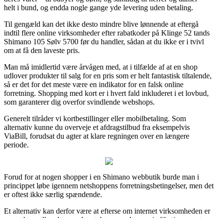
helt i bund, og endda nogle gange yde levering uden betaling.
Til gengæld kan det ikke desto mindre blive lønnende at eftergå
indtil flere online virksomheder efter rabatkoder på Klinge 52 tands
Shimano 105 Sølv 5700 før du handler, sådan at du ikke er i tvivl
om at få den laveste pris.
Man må imidlertid være årvågen med, at i tilfælde af at en shop
udlover produkter til salg for en pris som er helt fantastisk tiltalende,
så er det for det meste være en indikator for en falsk online
forretning. Shopping med kort er i hvert fald inkluderet i et lovbud,
som garanterer dig overfor svindlende webshops.
Generelt tilråder vi kortbestillinger eller mobilbetaling. Som
alternativ kunne du overveje et afdragstilbud fra eksempelvis
ViaBill, forudsat du agter at klare regningen over en længere
periode.
Forud for at nogen shopper i en Shimano webbutik burde man i
princippet løbe igennem netshoppens forretningsbetingelser, men det
er oftest ikke særlig spændende.
Et alternativ kan derfor være at efterse om internet virksomheden er