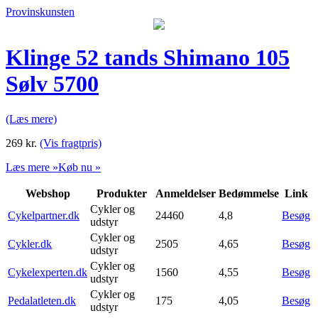
Provinskunsten
Klinge 52 tands Shimano 105
Sølv 5700
(Læs mere)
269
kr.
(Vis fragtpris)
Læs mere »
Køb nu »
Webshop
Produkter
Anmeldelser
Bedømmelse
Link
Cykler og
Cykelpartner.dk
24460
4,8
Besøg
udstyr
Cykler og
Cykler.dk
2505
4,65
Besøg
udstyr
Cykler og
Cykelexperten.dk
1560
4,55
Besøg
udstyr
Cykler og
Pedalatleten.dk
175
4,05
Besøg
udstyr