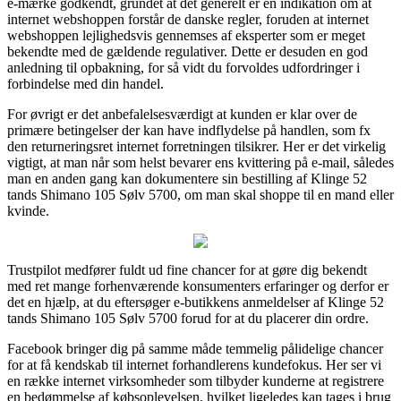
e-mærke godkendt, grundet at det generelt er en indikation om at
internet webshoppen forstår de danske regler, foruden at internet
webshoppen lejlighedsvis gennemses af eksperter som er meget
bekendte med de gældende regulativer. Dette er desuden en god
anledning til opbakning, for så vidt du forvoldes udfordringer i
forbindelse med din handel.
For øvrigt er det anbefalelsesværdigt at kunden er klar over de
primære betingelser der kan have indflydelse på handlen, som fx
den returneringsret internet forretningen tilsikrer. Her er det virkelig
vigtigt, at man når som helst bevarer ens kvittering på e-mail, således
man en anden gang kan dokumentere sin bestilling af Klinge 52
tands Shimano 105 Sølv 5700, om man skal shoppe til en mand eller
kvinde.
Trustpilot medfører fuldt ud fine chancer for at gøre dig bekendt
med ret mange forhenværende konsumenters erfaringer og derfor er
det en hjælp, at du eftersøger e-butikkens anmeldelser af Klinge 52
tands Shimano 105 Sølv 5700 forud for at du placerer din ordre.
Facebook bringer dig på samme måde temmelig pålidelige chancer
for at få kendskab til internet forhandlerens kundefokus. Her ser vi
en række internet virksomheder som tilbyder kunderne at registrere
en bedømmelse af købsoplevelsen, hvilket ligeledes kan tages i brug