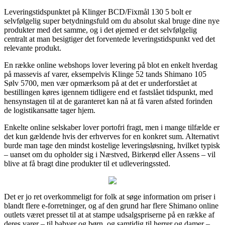
Leveringstidspunktet på Klinger BCD/Fixmål 130 5 bolt er
selvfølgelig super betydningsfuld om du absolut skal bruge dine nye
produkter med det samme, og i det øjemed er det selvfølgelig
centralt at man besigtiger det forventede leveringstidspunkt ved det
relevante produkt.
En række online webshops lover levering på blot en enkelt hverdag
på massevis af varer, eksempelvis Klinge 52 tands Shimano 105
Sølv 5700, men vær opmærksom på at det er underforstået at
bestillingen køres igennem tidligere end et fastslået tidspunkt, med
hensynstagen til at de garanteret kan nå at få varen afsted forinden
de logistikansatte tager hjem.
Enkelte online selskaber lover portofri fragt, men i mange tilfælde er
det kun gældende hvis der erhverves for en konkret sum. Alternativt
burde man tage den mindst kostelige leveringsløsning, hvilket typisk
– uanset om du opholder sig i Næstved, Birkerød eller Assens – vil
blive at få bragt dine produkter til et udleveringssted.
Det er jo ret overkommeligt for folk at søge information om priser i
blandt flere e-forretninger, og af den grund har flere Shimano online
outlets været presset til at at stampe udsalgspriserne på en række af
deres varer – til babyer og børn, og samtidig til herrer og damer –