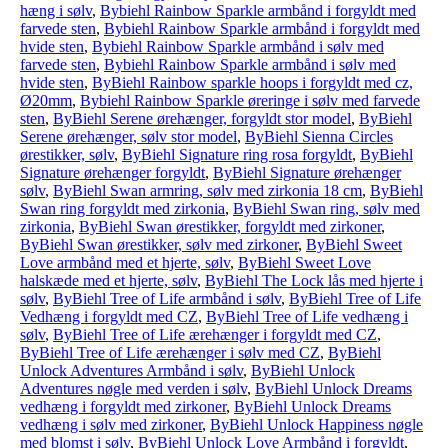
hæng i sølv
,
Bybiehl Rainbow Sparkle armbånd i forgyldt med
farvede sten
,
Bybiehl Rainbow Sparkle armbånd i forgyldt med
hvide sten
,
Bybiehl Rainbow Sparkle armbånd i sølv med
farvede sten
,
Bybiehl Rainbow Sparkle armbånd i sølv med
hvide sten
,
ByBiehl Rainbow sparkle hoops i forgyldt med cz,
Ø20mm
,
Bybiehl Rainbow Sparkle øreringe i sølv med farvede
sten
,
ByBiehl Serene ørehænger, forgyldt stor model
,
ByBiehl
Serene ørehænger, sølv stor model
,
ByBiehl Sienna Circles
ørestikker, sølv
,
ByBiehl Signature ring rosa forgyldt
,
ByBiehl
Signature ørehænger forgyldt
,
ByBiehl Signature ørehænger
sølv
,
ByBiehl Swan armring, sølv med zirkonia 18 cm
,
ByBiehl
Swan ring forgyldt med zirkonia
,
ByBiehl Swan ring, sølv med
zirkonia
,
ByBiehl Swan ørestikker, forgyldt med zirkoner
,
ByBiehl Swan ørestikker, sølv med zirkoner
,
ByBiehl Sweet
Love armbånd med et hjerte, sølv
,
ByBiehl Sweet Love
halskæde med et hjerte, sølv
,
ByBiehl The Lock lås med hjerte i
sølv
,
ByBiehl Tree of Life armbånd i sølv
,
ByBiehl Tree of Life
Vedhæng i forgyldt med CZ
,
ByBiehl Tree of Life vedhæng i
sølv
,
ByBiehl Tree of Life ærehænger i forgyldt med CZ
,
ByBiehl Tree of Life ærehænger i sølv med CZ
,
ByBiehl
Unlock Adventures Armbånd i sølv
,
ByBiehl Unlock
Adventures nøgle med verden i sølv
,
ByBiehl Unlock Dreams
vedhæng i forgyldt med zirkoner
,
ByBiehl Unlock Dreams
vedhæng i sølv med zirkoner
,
ByBiehl Unlock Happiness nøgle
med blomst i sølv
,
ByBiehl Unlock Love Armbånd i forgyldt
,