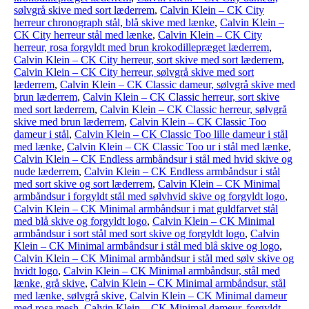
sølvgrå skive med sort læderrem
,
Calvin Klein – CK City
herreur chronograph stål, blå skive med lænke
,
Calvin Klein –
CK City herreur stål med lænke
,
Calvin Klein – CK City
herreur, rosa forgyldt med brun krokodillepræget læderrem
,
Calvin Klein – CK City herreur, sort skive med sort læderrem
,
Calvin Klein – CK City herreur, sølvgrå skive med sort
læderrem
,
Calvin Klein – CK Classic dameur, sølvgrå skive med
brun læderrem
,
Calvin Klein – CK Classic herreur, sort skive
med sort læderrem
,
Calvin Klein – CK Classic herreur, sølvgrå
skive med brun læderrem
,
Calvin Klein – CK Classic Too
dameur i stål
,
Calvin Klein – CK Classic Too lille dameur i stål
med lænke
,
Calvin Klein – CK Classic Too ur i stål med lænke
,
Calvin Klein – CK Endless armbåndsur i stål med hvid skive og
nude læderrem
,
Calvin Klein – CK Endless armbåndsur i stål
med sort skive og sort læderrem
,
Calvin Klein – CK Minimal
armbåndsur i forgyldt stål med sølvhvid skive og forgyldt logo
,
Calvin Klein – CK Minimal armbåndsur i mat guldfarvet stål
med blå skive og forgyldt logo
,
Calvin Klein – CK Minimal
armbåndsur i sort stål med sort skive og forgyldt logo
,
Calvin
Klein – CK Minimal armbåndsur i stål med blå skive og logo
,
Calvin Klein – CK Minimal armbåndsur i stål med sølv skive og
hvidt logo
,
Calvin Klein – CK Minimal armbåndsur, stål med
lænke, grå skive
,
Calvin Klein – CK Minimal armbåndsur, stål
med lænke, sølvgrå skive
,
Calvin Klein – CK Minimal dameur
med rosa mesh
,
Calvin Klein – CK Minimal dameur, forgyldt