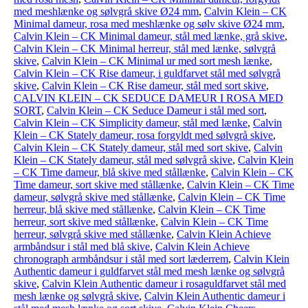
med meshlænke og sølvgrå skive Ø24 mm
,
Calvin Klein – CK
Minimal dameur, rosa med meshlænke og sølv skive Ø24 mm
,
Calvin Klein – CK Minimal dameur, stål med lænke, grå skive
,
Calvin Klein – CK Minimal herreur, stål med lænke, sølvgrå
skive
,
Calvin Klein – CK Minimal ur med sort mesh lænke
,
Calvin Klein – CK Rise dameur, i guldfarvet stål med sølvgrå
skive
,
Calvin Klein – CK Rise dameur, stål med sort skive
,
CALVIN KLEIN – CK SEDUCE DAMEUR I ROSA MED
SORT
,
Calvin Klein – CK Seduce Dameur i stål med sort
,
Calvin Klein – CK Simplicity dameur, stål med lænke
,
Calvin
Klein – CK Stately dameur, rosa forgyldt med sølvgrå skive
,
Calvin Klein – CK Stately dameur, stål med sort skive
,
Calvin
Klein – CK Stately dameur, stål med sølvgrå skive
,
Calvin Klein
– CK Time dameur, blå skive med stållænke
,
Calvin Klein – CK
Time dameur, sort skive med stållænke
,
Calvin Klein – CK Time
dameur, sølvgrå skive med stållænke
,
Calvin Klein – CK Time
herreur, blå skive med stållænke
,
Calvin Klein – CK Time
herreur, sort skive med stållænke
,
Calvin Klein – CK Time
herreur, sølvgrå skive med stållænke
,
Calvin Klein Achieve
armbåndsur i stål med blå skive
,
Calvin Klein Achieve
chronograph armbåndsur i stål med sort læderrem
,
Calvin Klein
Authentic dameur i guldfarvet stål med mesh lænke og sølvgrå
skive
,
Calvin Klein Authentic dameur i rosaguldfarvet stål med
mesh lænke og sølvgrå skive
,
Calvin Klein Authentic dameur i