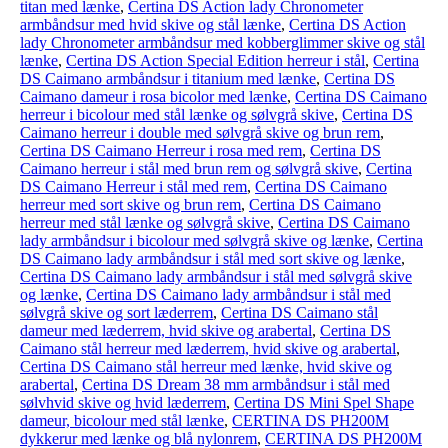
titan med lænke
,
Certina DS Action lady Chronometer
armbåndsur med hvid skive og stål lænke
,
Certina DS Action
lady Chronometer armbåndsur med kobberglimmer skive og stål
lænke
,
Certina DS Action Special Edition herreur i stål
,
Certina
DS Caimano armbåndsur i titanium med lænke
,
Certina DS
Caimano dameur i rosa bicolor med lænke
,
Certina DS Caimano
herreur i bicolour med stål lænke og sølvgrå skive
,
Certina DS
Caimano herreur i double med sølvgrå skive og brun rem
,
Certina DS Caimano Herreur i rosa med rem
,
Certina DS
Caimano herreur i stål med brun rem og sølvgrå skive
,
Certina
DS Caimano Herreur i stål med rem
,
Certina DS Caimano
herreur med sort skive og brun rem
,
Certina DS Caimano
herreur med stål lænke og sølvgrå skive
,
Certina DS Caimano
lady armbåndsur i bicolour med sølvgrå skive og lænke
,
Certina
DS Caimano lady armbåndsur i stål med sort skive og lænke
,
Certina DS Caimano lady armbåndsur i stål med sølvgrå skive
og lænke
,
Certina DS Caimano lady armbåndsur i stål med
sølvgrå skive og sort læderrem
,
Certina DS Caimano stål
dameur med læderrem, hvid skive og arabertal
,
Certina DS
Caimano stål herreur med læderrem, hvid skive og arabertal
,
Certina DS Caimano stål herreur med lænke, hvid skive og
arabertal
,
Certina DS Dream 38 mm armbåndsur i stål med
sølvhvid skive og hvid læderrem
,
Certina DS Mini Spel Shape
dameur, bicolour med stål lænke
,
CERTINA DS PH200M
dykkerur med lænke og blå nylonrem
,
CERTINA DS PH200M