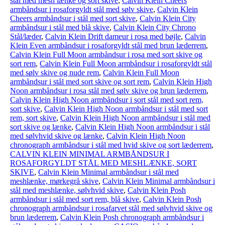
stål med mesh lænke og sort skive
,
Calvin Klein Cheers
armbåndsur i rosaforgyldt stål med sølv skive
,
Calvin Klein
Cheers armbåndsur i stål med sort skive
,
Calvin Klein City
armbåndsur i stål med blå skive
,
Calvin Klein City Chrono
Stål/læder
,
Calvin Klein Drift dameur i rosa med bøjle
,
Calvin
Klein Even armbåndsur i rosaforgyldt stål med brun læderrem
,
Calvin Klein Full Moon armbåndsur i rosa med sort skive og
sort rem
,
Calvin Klein Full Moon armbåndsur i rosaforgyldt stål
med sølv skive og nude rem
,
Calvin Klein Full Moon
armbåndsur i stål med sort skive og sort rem
,
Calvin Klein High
Noon armbåndsur i rosa stål med sølv skive og brun læderrem
,
Calvin Klein High Noon armbåndsur i sort stål med sort rem,
sort skive
,
Calvin Klein High Noon armbåndsur i stål med sort
rem, sort skive
,
Calvin Klein High Noon armbåndsur i stål med
sort skive og lænke
,
Calvin Klein High Noon armbåndsur i stål
med sølvhvid skive og lænke
,
Calvin Klein High Noon
chronograph armbåndsur i stål med hvid skive og sort læderrem
,
CALVIN KLEIN MINIMAL ARMBÅNDSUR I
ROSAFORGYLDT STÅL MED MESHLÆNKE, SORT
SKIVE
,
Calvin Klein Minimal armbåndsur i stål med
meshlænke, mørkegrå skive
,
Calvin Klein Minimal armbåndsur i
stål med meshlænke, sølvhvid skive
,
Calvin Klein Posh
armbåndsur i stål med sort rem, blå skive
,
Calvin Klein Posh
chronograph armbåndsur i rosafarvet stål med sølvhvid skive og
brun læderrem
,
Calvin Klein Posh chronograph armbåndsur i