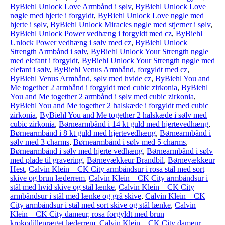
ByBiehl Unlock Love Armbånd i sølv
,
ByBiehl Unlock Love
nøgle med hjerte i forgyldt
,
ByBiehl Unlock Love nøgle med
hjerte i sølv
,
ByBiehl Unlock Miracles nøgle med stjerner i sølv
,
ByBiehl Unlock Power vedhæng i forgyldt med cz
,
ByBiehl
Unlock Power vedhæng i sølv med cz
,
ByBiehl Unlock
Strength Armbånd i sølv
,
ByBiehl Unlock Your Strength nøgle
med elefant i forgyldt
,
ByBiehl Unlock Your Strength nøgle med
elefant i sølv
,
ByBiehl Venus Armbånd, forgyldt med cz
,
ByBiehl Venus Armbånd, sølv med hvide cz
,
ByBiehl You and
Me together 2 armbånd i forgyldt med cubic zirkonia
,
ByBiehl
You and Me together 2 armbånd i sølv med cubic zirkonia
,
ByBiehl You and Me together 2 halskæde i forgyldt med cubic
zirkonia
,
ByBiehl You and Me together 2 halskæde i sølv med
cubic zirkonia
,
Børnearmbånd i 14 kt guld med hjertevedhæng
,
Børnearmbånd i 8 kt guld med hjertevedhæng
,
Børnearmbånd i
sølv med 3 charms
,
Børnearmbånd i sølv med 5 charms
,
Børnearmbånd i sølv med hjerte vedhæng
,
Børnearmbånd i sølv
med plade til gravering
,
Børnevækkeur Brandbil
,
Børnevækkeur
Hest
,
Calvin Klein – CK City armbåndsur i rosa stål med sort
skive og brun læderrem
,
Calvin Klein – CK City armbåndsur i
stål med hvid skive og stål lænke
,
Calvin Klein – CK City
armbåndsur i stål med lænke og grå skive
,
Calvin Klein – CK
City armbåndsur i stål med sort skive og stål lænke
,
Calvin
Klein – CK City dameur, rosa forgyldt med brun
krokodillepræget læderrem
,
Calvin Klein – CK City dameur,