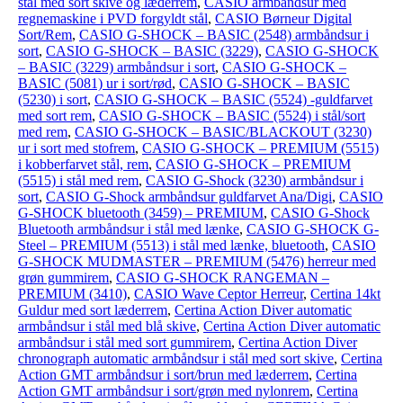
stål med sort skive og læderrem
,
CASIO armbåndsur med
regnemaskine i PVD forgyldt stål
,
CASIO Børneur Digital
Sort/Rem
,
CASIO G-SHOCK – BASIC (2548) armbåndsur i
sort
,
CASIO G-SHOCK – BASIC (3229)
,
CASIO G-SHOCK
– BASIC (3229) armbåndsur i sort
,
CASIO G-SHOCK –
BASIC (5081) ur i sort/rød
,
CASIO G-SHOCK – BASIC
(5230) i sort
,
CASIO G-SHOCK – BASIC (5524) -guldfarvet
med sort rem
,
CASIO G-SHOCK – BASIC (5524) i stål/sort
med rem
,
CASIO G-SHOCK – BASIC/BLACKOUT (3230)
ur i sort med stofrem
,
CASIO G-SHOCK – PREMIUM (5515)
i kobberfarvet stål, rem
,
CASIO G-SHOCK – PREMIUM
(5515) i stål med rem
,
CASIO G-Shock (3230) armbåndsur i
sort
,
CASIO G-Shock armbåndsur guldfarvet Ana/Digi
,
CASIO
G-SHOCK bluetooth (3459) – PREMIUM
,
CASIO G-Shock
Bluetooth armbåndsur i stål med lænke
,
CASIO G-SHOCK G-
Steel – PREMIUM (5513) i stål med lænke, bluetooth
,
CASIO
G-SHOCK MUDMASTER – PREMIUM (5476) herreur med
grøn gummirem
,
CASIO G-SHOCK RANGEMAN –
PREMIUM (3410)
,
CASIO Wave Ceptor Herreur
,
Certina 14kt
Guldur med sort læderrem
,
Certina Action Diver automatic
armbåndsur i stål med blå skive
,
Certina Action Diver automatic
armbåndsur i stål med sort gummirem
,
Certina Action Diver
chronograph automatic armbåndsur i stål med sort skive
,
Certina
Action GMT armbåndsur i sort/brun med læderrem
,
Certina
Action GMT armbåndsur i sort/grøn med nylonrem
,
Certina