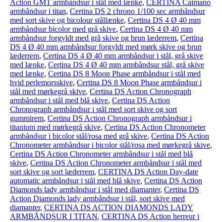
Action GMT armbåndsur i stål med lænke
,
CERTINA Caimano
armbåndsur i titan
,
Certina DS 2 chrono 1/100 sec armbåndsur
med sort skive og bicolour stållænke
,
Certina DS 4 Ø 40 mm
armbåndsur bicolor med grå skive
,
Certina DS 4 Ø 40 mm
armbåndsur forgyldt med grå skive og brun læderrem
,
Certina
DS 4 Ø 40 mm armbåndsur forgyldt med mørk skive og brun
læderrem
,
Certina DS 4 Ø 40 mm armbåndsur i stål, grå skive
med lænke
,
Certina DS 4 Ø 40 mm armbåndsur stål, grå skive
med lænke
,
Certina DS 8 Moon Phase armbåndsur i stål med
hvid perlemorsskive
,
Certina DS 8 Moon Phase armbåndsur i
stål med mørkegrå skive
,
Certina DS Action Chronograph
armbåndsur i stål med blå skive
,
Certina DS Action
Chronograph armbåndsur i stål med sort skive og sort
gummirem
,
Certina DS Action Chronograph armbåndsur i
titanium med mørkegrå skive
,
Certina DS Action Chronometer
armbåndsur i bicolor stål/rosa med grå skive
,
Certina DS Action
Chronometer armbåndsur i bicolor stål/rosa med mørkegrå skive
,
Certina DS Action Chronometer armbåndsur i stål med blå
skive
,
Certina DS Action Chronometer armbåndsur i stål med
sort skive og sort læderrem
,
CERTINA DS Action Day-date
automatic armbåndsur i stål med blå skive
,
Certina DS Action
Diamonds lady armbåndsur i stål med diamanter
,
Certina DS
Action Diamonds lady armbåndsur i stål, sort skive med
diamanter
,
CERTINA DS ACTION DIAMONDS LADY
ARMBÅNDSUR I TITAN
,
CERTINA DS Action herreur i