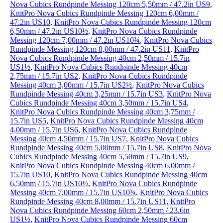
Nova Cubics Rundpinde Messing 120cm 5,50mm / 47.2in US9
,
KnitPro Nova Cubics Rundpinde Messing 120cm 6,00mm /
47.2in US10
,
KnitPro Nova Cubics Rundpinde Messing 120cm
6,50mm / 47.2in US10½
,
KnitPro Nova Cubics Rundpinde
Messing 120cm 7,00mm / 47.2in US10¾
,
KnitPro Nova Cubics
Rundpinde Messing 120cm 8,00mm / 47.2in US11
,
KnitPro
Nova Cubics Rundpinde Messing 40cm 2,50mm / 15.7in
US1½
,
KnitPro Nova Cubics Rundpinde Messing 40cm
2,75mm / 15.7in US2
,
KnitPro Nova Cubics Rundpinde
Messing 40cm 3,00mm / 15.7in US2½
,
KnitPro Nova Cubics
Rundpinde Messing 40cm 3,25mm / 15.7in US3
,
KnitPro Nova
Cubics Rundpinde Messing 40cm 3,50mm / 15.7in US4
,
KnitPro Nova Cubics Rundpinde Messing 40cm 3,75mm /
15.7in US5
,
KnitPro Nova Cubics Rundpinde Messing 40cm
4,00mm / 15.7in US6
,
KnitPro Nova Cubics Rundpinde
Messing 40cm 4,50mm / 15.7in US7
,
KnitPro Nova Cubics
Rundpinde Messing 40cm 5,00mm / 15.7in US8
,
KnitPro Nova
Cubics Rundpinde Messing 40cm 5,50mm / 15.7in US9
,
KnitPro Nova Cubics Rundpinde Messing 40cm 6,00mm /
15.7in US10
,
KnitPro Nova Cubics Rundpinde Messing 40cm
6,50mm / 15.7in US10½
,
KnitPro Nova Cubics Rundpinde
Messing 40cm 7,00mm / 15.7in US10¾
,
KnitPro Nova Cubics
Rundpinde Messing 40cm 8,00mm / 15.7in US11
,
KnitPro
Nova Cubics Rundpinde Messing 60cm 2,50mm / 23.6in
US1½
,
KnitPro Nova Cubics Rundpinde Messing 60cm