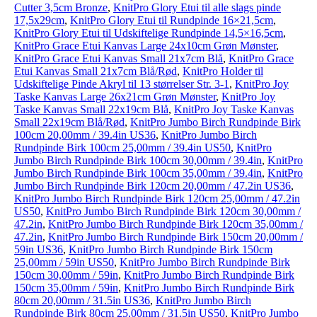
Cutter 3,5cm Bronze
,
KnitPro Glory Etui til alle slags pinde
17,5x29cm
,
KnitPro Glory Etui til Rundpinde 16×21,5cm
,
KnitPro Glory Etui til Udskiftelige Rundpinde 14,5×16,5cm
,
KnitPro Grace Etui Kanvas Large 24x10cm Grøn Mønster
,
KnitPro Grace Etui Kanvas Small 21x7cm Blå
,
KnitPro Grace
Etui Kanvas Small 21x7cm Blå/Rød
,
KnitPro Holder til
Udskiftelige Pinde Akryl til 13 størrelser Str. 3-1
,
KnitPro Joy
Taske Kanvas Large 26x21cm Grøn Mønster
,
KnitPro Joy
Taske Kanvas Small 22x19cm Blå
,
KnitPro Joy Taske Kanvas
Small 22x19cm Blå/Rød
,
KnitPro Jumbo Birch Rundpinde Birk
100cm 20,00mm / 39.4in US36
,
KnitPro Jumbo Birch
Rundpinde Birk 100cm 25,00mm / 39.4in US50
,
KnitPro
Jumbo Birch Rundpinde Birk 100cm 30,00mm / 39.4in
,
KnitPro
Jumbo Birch Rundpinde Birk 100cm 35,00mm / 39.4in
,
KnitPro
Jumbo Birch Rundpinde Birk 120cm 20,00mm / 47.2in US36
,
KnitPro Jumbo Birch Rundpinde Birk 120cm 25,00mm / 47.2in
US50
,
KnitPro Jumbo Birch Rundpinde Birk 120cm 30,00mm /
47.2in
,
KnitPro Jumbo Birch Rundpinde Birk 120cm 35,00mm /
47.2in
,
KnitPro Jumbo Birch Rundpinde Birk 150cm 20,00mm /
59in US36
,
KnitPro Jumbo Birch Rundpinde Birk 150cm
25,00mm / 59in US50
,
KnitPro Jumbo Birch Rundpinde Birk
150cm 30,00mm / 59in
,
KnitPro Jumbo Birch Rundpinde Birk
150cm 35,00mm / 59in
,
KnitPro Jumbo Birch Rundpinde Birk
80cm 20,00mm / 31.5in US36
,
KnitPro Jumbo Birch
Rundpinde Birk 80cm 25,00mm / 31.5in US50
,
KnitPro Jumbo