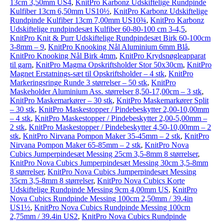
13cm 3,50mm US4
,
KnitPro Karbonz Udskiftelige Rundpinde
Kulfiber 13cm 6,50mm US10½
,
KnitPro Karbonz Udskiftelige
Rundpinde Kulfiber 13cm 7,00mm US10¾
,
KnitPro Karbonz
Udskiftelige rundpindesæt Kulfiber 60-80-100 cm 3-4,5
,
KnitPro Knit & Purr Udskiftelige Rundpindesæt Birk 60-100cm
3-8mm – 9
,
KnitPro Knooking Nål Aluminium 6mm Blå
,
KnitPro Knooking Nål Birk 4mm
,
KnitPro Krydsnøgleapparat
til garn
,
KnitPro Magma Opskriftsholder Stor 50x30cm
,
KnitPro
Magnet Erstatnings-sæt til Opskriftsholder – 4 stk
,
KnitPro
Markeringsringe Runde 3 størrelser – 50 stk
,
KnitPro
Maskeholder Aluminium Ass. størrelser 8,50-17,00cm – 3 stk
,
KnitPro Maskemarkører – 30 stk
,
KnitPro Maskemarkører Split
– 30 stk
,
KnitPro Maskestopper / Pindebeskytter 2,00-10,00mm
– 4 stk
,
KnitPro Maskestopper / Pindebeskytter 2,00-5,00mm –
2 stk
,
KnitPro Maskestopper / Pindebeskytter 4,50-10,00mm – 2
stk
,
KnitPro Nirvana Pompon Maker 35-45mm – 2 stk
,
KnitPro
Nirvana Pompon Maker 65-85mm – 2 stk
,
KnitPro Nova
Cubics Jumperpindesæt Messing 25cm 3,5-8mm 8 størrelser
,
KnitPro Nova Cubics Jumperpindesæt Messing 30cm 3,5-8mm
8 størrelser
,
KnitPro Nova Cubics Jumperpindesæt Messing
35cm 3,5-8mm 8 størrelser
,
KnitPro Nova Cubics Korte
Udskiftelige Rundpinde Messing 9cm 4,00mm US
,
KnitPro
Nova Cubics Rundpinde Messing 100cm 2,50mm / 39.4in
US1½
,
KnitPro Nova Cubics Rundpinde Messing 100cm
2,75mm / 39.4in US2
,
KnitPro Nova Cubics Rundpinde