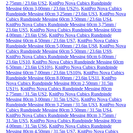
2,75mm / 23.6in US2
,
KnitPro Nova Cubics Rundpinde
Messing 60cm 3,00mm / 23.6in US2½
,
KnitPro Nova Cubics
Rundpinde Messing 60cm 3,25mm / 23.6in US3
,
KnitPro Nova
Cubics Rundpinde Messing 60cm 3,50mm / 23.6in US4
,
KnitPro Nova Cubics Rundpinde Messing 60cm 3,75mm /
23.6in US5
,
KnitPro Nova Cubics Rundpinde Messing 60cm
4,00mm / 23.6in US6
,
KnitPro Nova Cubics Rundpinde
Messing 60cm 4,50mm / 23.6in US7
,
KnitPro Nova Cubics
Rundpinde Messing 60cm 5,00mm / 23.6in US8
,
KnitPro Nova
Cubics Rundpinde Messing 60cm 5,50mm / 23.6in US9
,
KnitPro Nova Cubics Rundpinde Messing 60cm 6,00mm /
23.6in US10
,
KnitPro Nova Cubics Rundpinde Messing 60cm
6,50mm / 23.6in US10½
,
KnitPro Nova Cubics Rundpinde
Messing 60cm 7,00mm / 23.6in US10¾
,
KnitPro Nova Cubics
Rundpinde Messing 60cm 8,00mm / 23.6in US11
,
KnitPro
Nova Cubics Rundpinde Messing 80cm 2,50mm / 31.5in
US1½
,
KnitPro Nova Cubics Rundpinde Messing 80cm
2,75mm / 31.5in US2
,
KnitPro Nova Cubics Rundpinde
Messing 80cm 3,00mm / 31.5in US2½
,
KnitPro Nova Cubics
Rundpinde Messing 80cm 3,25mm / 31.5in US3
,
KnitPro Nova
Cubics Rundpinde Messing 80cm 3,50mm / 31.5in US4
,
KnitPro Nova Cubics Rundpinde Messing 80cm 3,75mm /
31.5in US5
,
KnitPro Nova Cubics Rundpinde Messing 80cm
4,00mm / 31.5in US6
,
KnitPro Nova Cubics Rundpinde
Messing 80cm 4,50mm / 31.5in US7
,
KnitPro Nova Cubics