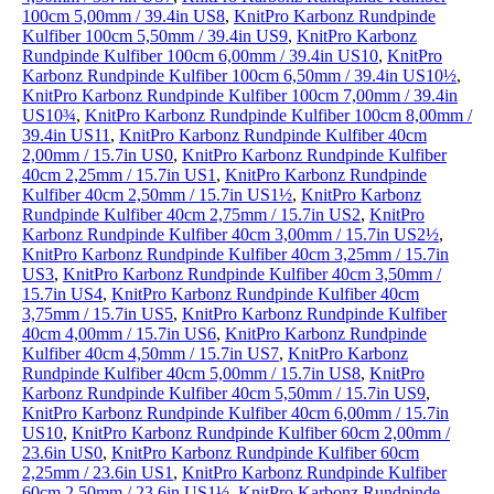
100cm 5,00mm / 39.4in US8
,
KnitPro Karbonz Rundpinde
Kulfiber 100cm 5,50mm / 39.4in US9
,
KnitPro Karbonz
Rundpinde Kulfiber 100cm 6,00mm / 39.4in US10
,
KnitPro
Karbonz Rundpinde Kulfiber 100cm 6,50mm / 39.4in US10½
,
KnitPro Karbonz Rundpinde Kulfiber 100cm 7,00mm / 39.4in
US10¾
,
KnitPro Karbonz Rundpinde Kulfiber 100cm 8,00mm /
39.4in US11
,
KnitPro Karbonz Rundpinde Kulfiber 40cm
2,00mm / 15.7in US0
,
KnitPro Karbonz Rundpinde Kulfiber
40cm 2,25mm / 15.7in US1
,
KnitPro Karbonz Rundpinde
Kulfiber 40cm 2,50mm / 15.7in US1½
,
KnitPro Karbonz
Rundpinde Kulfiber 40cm 2,75mm / 15.7in US2
,
KnitPro
Karbonz Rundpinde Kulfiber 40cm 3,00mm / 15.7in US2½
,
KnitPro Karbonz Rundpinde Kulfiber 40cm 3,25mm / 15.7in
US3
,
KnitPro Karbonz Rundpinde Kulfiber 40cm 3,50mm /
15.7in US4
,
KnitPro Karbonz Rundpinde Kulfiber 40cm
3,75mm / 15.7in US5
,
KnitPro Karbonz Rundpinde Kulfiber
40cm 4,00mm / 15.7in US6
,
KnitPro Karbonz Rundpinde
Kulfiber 40cm 4,50mm / 15.7in US7
,
KnitPro Karbonz
Rundpinde Kulfiber 40cm 5,00mm / 15.7in US8
,
KnitPro
Karbonz Rundpinde Kulfiber 40cm 5,50mm / 15.7in US9
,
KnitPro Karbonz Rundpinde Kulfiber 40cm 6,00mm / 15.7in
US10
,
KnitPro Karbonz Rundpinde Kulfiber 60cm 2,00mm /
23.6in US0
,
KnitPro Karbonz Rundpinde Kulfiber 60cm
2,25mm / 23.6in US1
,
KnitPro Karbonz Rundpinde Kulfiber
60cm 2,50mm / 23.6in US1½
,
KnitPro Karbonz Rundpinde