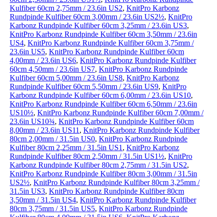
Kulfiber 60cm 2,75mm / 23.6in US2
,
KnitPro Karbonz
Rundpinde Kulfiber 60cm 3,00mm / 23.6in US2½
,
KnitPro
Karbonz Rundpinde Kulfiber 60cm 3,25mm / 23.6in US3
,
KnitPro Karbonz Rundpinde Kulfiber 60cm 3,50mm / 23.6in
US4
,
KnitPro Karbonz Rundpinde Kulfiber 60cm 3,75mm /
23.6in US5
,
KnitPro Karbonz Rundpinde Kulfiber 60cm
4,00mm / 23.6in US6
,
KnitPro Karbonz Rundpinde Kulfiber
60cm 4,50mm / 23.6in US7
,
KnitPro Karbonz Rundpinde
Kulfiber 60cm 5,00mm / 23.6in US8
,
KnitPro Karbonz
Rundpinde Kulfiber 60cm 5,50mm / 23.6in US9
,
KnitPro
Karbonz Rundpinde Kulfiber 60cm 6,00mm / 23.6in US10
,
KnitPro Karbonz Rundpinde Kulfiber 60cm 6,50mm / 23.6in
US10½
,
KnitPro Karbonz Rundpinde Kulfiber 60cm 7,00mm /
23.6in US10¾
,
KnitPro Karbonz Rundpinde Kulfiber 60cm
8,00mm / 23.6in US11
,
KnitPro Karbonz Rundpinde Kulfiber
80cm 2,00mm / 31.5in US0
,
KnitPro Karbonz Rundpinde
Kulfiber 80cm 2,25mm / 31.5in US1
,
KnitPro Karbonz
Rundpinde Kulfiber 80cm 2,50mm / 31.5in US1½
,
KnitPro
Karbonz Rundpinde Kulfiber 80cm 2,75mm / 31.5in US2
,
KnitPro Karbonz Rundpinde Kulfiber 80cm 3,00mm / 31.5in
US2½
,
KnitPro Karbonz Rundpinde Kulfiber 80cm 3,25mm /
31.5in US3
,
KnitPro Karbonz Rundpinde Kulfiber 80cm
3,50mm / 31.5in US4
,
KnitPro Karbonz Rundpinde Kulfiber
80cm 3,75mm / 31.5in US5
,
KnitPro Karbonz Rundpinde