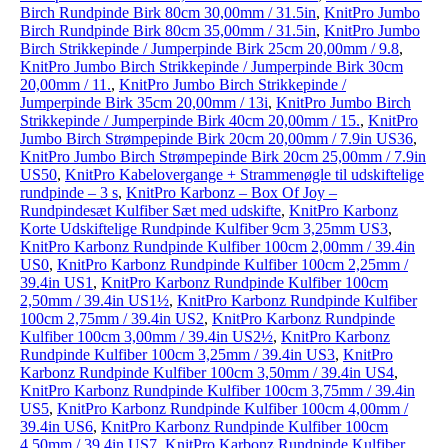
Birch Rundpinde Birk 80cm 30,00mm / 31.5in
,
KnitPro Jumbo
Birch Rundpinde Birk 80cm 35,00mm / 31.5in
,
KnitPro Jumbo
Birch Strikkepinde / Jumperpinde Birk 25cm 20,00mm / 9.8
,
KnitPro Jumbo Birch Strikkepinde / Jumperpinde Birk 30cm
20,00mm / 11.
,
KnitPro Jumbo Birch Strikkepinde /
Jumperpinde Birk 35cm 20,00mm / 13i
,
KnitPro Jumbo Birch
Strikkepinde / Jumperpinde Birk 40cm 20,00mm / 15.
,
KnitPro
Jumbo Birch Strømpepinde Birk 20cm 20,00mm / 7.9in US36
,
KnitPro Jumbo Birch Strømpepinde Birk 20cm 25,00mm / 7.9in
US50
,
KnitPro Kabelovergange + Strammenøgle til udskiftelige
rundpinde – 3 s
,
KnitPro Karbonz – Box Of Joy –
Rundpindesæt Kulfiber Sæt med udskifte
,
KnitPro Karbonz
Korte Udskiftelige Rundpinde Kulfiber 9cm 3,25mm US3
,
KnitPro Karbonz Rundpinde Kulfiber 100cm 2,00mm / 39.4in
US0
,
KnitPro Karbonz Rundpinde Kulfiber 100cm 2,25mm /
39.4in US1
,
KnitPro Karbonz Rundpinde Kulfiber 100cm
2,50mm / 39.4in US1½
,
KnitPro Karbonz Rundpinde Kulfiber
100cm 2,75mm / 39.4in US2
,
KnitPro Karbonz Rundpinde
Kulfiber 100cm 3,00mm / 39.4in US2½
,
KnitPro Karbonz
Rundpinde Kulfiber 100cm 3,25mm / 39.4in US3
,
KnitPro
Karbonz Rundpinde Kulfiber 100cm 3,50mm / 39.4in US4
,
KnitPro Karbonz Rundpinde Kulfiber 100cm 3,75mm / 39.4in
US5
,
KnitPro Karbonz Rundpinde Kulfiber 100cm 4,00mm /
39.4in US6
,
KnitPro Karbonz Rundpinde Kulfiber 100cm
4,50mm / 39.4in US7
,
KnitPro Karbonz Rundpinde Kulfiber