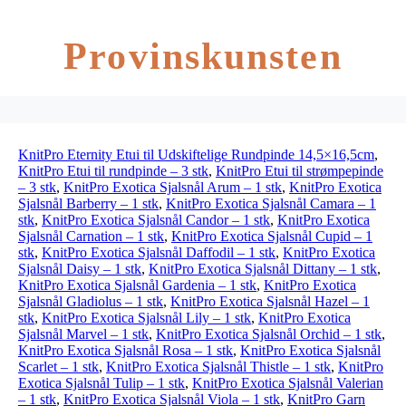
Provinskunsten
KnitPro Eternity Etui til Udskiftelige Rundpinde 14,5×16,5cm
,
KnitPro Etui til rundpinde – 3 stk
,
KnitPro Etui til strømpepinde
– 3 stk
,
KnitPro Exotica Sjalsnål Arum – 1 stk
,
KnitPro Exotica
Sjalsnål Barberry – 1 stk
,
KnitPro Exotica Sjalsnål Camara – 1
stk
,
KnitPro Exotica Sjalsnål Candor – 1 stk
,
KnitPro Exotica
Sjalsnål Carnation – 1 stk
,
KnitPro Exotica Sjalsnål Cupid – 1
stk
,
KnitPro Exotica Sjalsnål Daffodil – 1 stk
,
KnitPro Exotica
Sjalsnål Daisy – 1 stk
,
KnitPro Exotica Sjalsnål Dittany – 1 stk
,
KnitPro Exotica Sjalsnål Gardenia – 1 stk
,
KnitPro Exotica
Sjalsnål Gladiolus – 1 stk
,
KnitPro Exotica Sjalsnål Hazel – 1
stk
,
KnitPro Exotica Sjalsnål Lily – 1 stk
,
KnitPro Exotica
Sjalsnål Marvel – 1 stk
,
KnitPro Exotica Sjalsnål Orchid – 1 stk
,
KnitPro Exotica Sjalsnål Rosa – 1 stk
,
KnitPro Exotica Sjalsnål
Scarlet – 1 stk
,
KnitPro Exotica Sjalsnål Thistle – 1 stk
,
KnitPro
Exotica Sjalsnål Tulip – 1 stk
,
KnitPro Exotica Sjalsnål Valerian
– 1 stk
,
KnitPro Exotica Sjalsnål Viola – 1 stk
,
KnitPro Garn