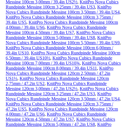
Messing 100cm 3,00mm / 39.4in US2½
,
KnitPro Nova Cubics
Rundpinde Messing 100cm 3,25mm / 39.4in US3
,
KnitPro
Nova Cubics Rundpinde Messing 100cm 3,50mm / 39.4in US4
,
KnitPro Nova Cubics Rundpinde Messing 100cm 3,75mm /
39.4in US5
,
KnitPro Nova Cubics Rundpinde Messing 100cm
4,00mm / 39.4in US6
,
KnitPro Nova Cubics Rundpinde
Messing 100cm 4,50mm / 39.4in US7
,
KnitPro Nova Cubics
Rundpinde Messing 100cm 5,00mm / 39.4in US8
,
KnitPro
Nova Cubics Rundpinde Messing 100cm 5,50mm / 39.4in US9
,
KnitPro Nova Cubics Rundpinde Messing 100cm 6,00mm /
39.4in US10
,
KnitPro Nova Cubics Rundpinde Messing 100cm
6,50mm / 39.4in US10½
,
KnitPro Nova Cubics Rundpinde
Messing 100cm 7,00mm / 39.4in US10¾
,
KnitPro Nova Cubics
Rundpinde Messing 100cm 8,00mm / 39.4in US11
,
KnitPro
Nova Cubics Rundpinde Messing 120cm 2,50mm / 47.2in
US1½
,
KnitPro Nova Cubics Rundpinde Messing 120cm
2,75mm / 47.2in US2
,
KnitPro Nova Cubics Rundpinde
Messing 120cm 3,00mm / 47.2in US2½
,
KnitPro Nova Cubics
Rundpinde Messing 120cm 3,25mm / 47.2in US3
,
KnitPro
Nova Cubics Rundpinde Messing 120cm 3,50mm / 47.2in US4
,
KnitPro Nova Cubics Rundpinde Messing 120cm 3,75mm /
47.2in US5
,
KnitPro Nova Cubics Rundpinde Messing 120cm
4,00mm / 47.2in US6
,
KnitPro Nova Cubics Rundpinde
Messing 120cm 4,50mm / 47.2in US7
,
KnitPro Nova Cubics
Rundpinde Messing 120cm 5,00mm / 47.2in US8
,
KnitPro