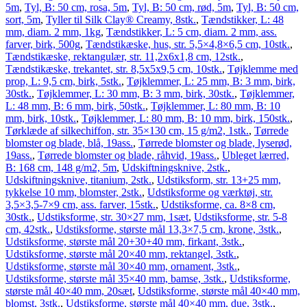
5m
,
Tyl, B: 50 cm, rosa, 5m
,
Tyl, B: 50 cm, rød, 5m
,
Tyl, B: 50 cm,
sort, 5m
,
Tyller til Silk Clay® Creamy, 8stk.
,
Tændstikker, L: 48
mm, diam. 2 mm, 1kg
,
Tændstikker, L: 5 cm, diam. 2 mm, ass.
farver, birk, 500g
,
Tændstikæske, hus, str. 5,5×4,8×6,5 cm, 10stk.
,
Tændstikæske, rektangulær, str. 11,2x6x1,8 cm, 12stk.
,
Tændstikæske, trekantet, str. 8,5x5x9,5 cm, 10stk.
,
Tøjklemme med
prop, L: 9,5 cm, birk, 5stk.
,
Tøjklemmer, L: 25 mm, B: 3 mm, birk,
30stk.
,
Tøjklemmer, L: 30 mm, B: 3 mm, birk, 30stk.
,
Tøjklemmer,
L: 48 mm, B: 6 mm, birk, 50stk.
,
Tøjklemmer, L: 80 mm, B: 10
mm, birk, 10stk.
,
Tøjklemmer, L: 80 mm, B: 10 mm, birk, 150stk.
,
Tørklæde af silkechiffon, str. 35×130 cm, 15 g/m2, 1stk.
,
Tørrede
blomster og blade, blå, 19ass.
,
Tørrede blomster og blade, lyserød,
19ass.
,
Tørrede blomster og blade, råhvid, 19ass.
,
Ubleget lærred,
B: 168 cm, 148 g/m2, 5m
,
Udskiftningsknive, 2stk.
,
Udskiftningsknive, titanium, 2stk.
,
Udstiksform, str. 13+25 mm,
tykkelse 10 mm, blomster, 2stk.
,
Udstiksforme og værktøj, str.
3,5×3,5-7×9 cm, ass. farver, 15stk.
,
Udstiksforme, ca. 8×8 cm,
30stk.
,
Udstiksforme, str. 30×27 mm, 1sæt
,
Udstiksforme, str. 5-8
cm, 42stk.
,
Udstiksforme, største mål 13,3×7,5 cm, krone, 3stk.
,
Udstiksforme, største mål 20+30+40 mm, firkant, 3stk.
,
Udstiksforme, største mål 20×40 mm, rektangel, 3stk.
,
Udstiksforme, største mål 30×40 mm, ornament, 3stk.
,
Udstiksforme, største mål 35×40 mm, bamse, 3stk.
,
Udstiksforme,
største mål 40×40 mm, 20sæt
,
Udstiksforme, største mål 40×40 mm,
blomst, 3stk.
,
Udstiksforme, største mål 40×40 mm, due, 3stk.
,