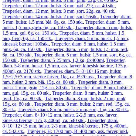
Træperler, diam. 12 mm, hulstr. 3 mm, pink, 22g, ca. 40 stk.
,
Træperler, diam. 12 mm, hulstr. 3 mm, rød, 22g, ca. 40 stk.
,
Træperler, diam. 12 mm, hulstr. 3 mm, sort, 22g, ca. 40 stk.
,
Træperler, diam. 14 mm, hulstr. 2 mm, sort, 55stk.
,
Træperler, diam.
5 mm, hulstr. 1,5 mm, blå, 6g, ca. 150 stk.
,
Træperler, diam. 5 mm,
hulstr. 1,5 mm, grøn, 6g, ca. 150 stk.
,
Træperler, diam. 5 mm, hulstr.
1,5 mm, gul, 6g, ca. 150 stk.
,
Træperler, diam. 5 mm, hulstr. 1,5
mm, hvid, 6g, ca. 150 stk.
,
Træperler, diam. 5 mm, hulstr. 1,5 mm,
kinesisk bærtræ, 100stk.
,
Træperler, diam. 5 mm, hulstr. 1,5 mm,
pink, 6g, ca. 150 stk.
,
Træperler, diam. 5 mm, hulstr. 1,5 mm, rød,
6g, ca. 150 stk.
,
Træperler, diam. 5 mm, hulstr. 1,5 mm, sort, 6g, ca.
150 stk.
,
Træperler, diam. 5-25 mm, 1,2 kg, 6x400ml
,
Træperler,
diam. 5-8 mm, hulstr. 1,5 mm, ass. farver, kinesisk bærtræ, 175 g,
400ml, ca. 2170 stk.
,
Træperler, diam. 5+8+10+16 mm, hulstr.
1,5+2,5+3 mm, stærke farver, 1kg, ca. 6970 ass.
,
Træperler, diam. 8
mm, hulstr. 2 mm, blå, 15g, ca. 80 stk.
,
Træperler, diam. 8 mm,
hulstr. 2 mm, grøn, 15g, ca. 80 stk.
,
Træperler, diam. 8 mm, hulstr. 2
mm, gul, 15g, ca. 80 stk.
,
Træperler, diam. 8 mm, hulstr. 2 mm,
hvid, 15g, ca. 80 stk.
,
Træperler, diam. 8 mm, hulstr. 2 mm, pink,
15g, ca. 80 stk.
,
Træperler, diam. 8 mm, hulstr. 2 mm, rød, 15g, ca.
80 stk.
,
Træperler, diam. 8 mm, hulstr. 2 mm, sort, 15g, ca. 80 stk.
,
Træperler, diam. 8+10+12 mm, hulstr. 2-2,5 mm, ass. farver,
kinesisk bærtræ, 175 g, 400ml, ca. 540 stk.
,
Træperler, diam.
8+10+12+15 mm, hulstr. 2-3 mm, kinesisk bærtræ, 175 g, 400ml,
ca. 532 stk.
,
Træperler, H: 1700 mm, B: 400 mm, ass. farver, inkl.