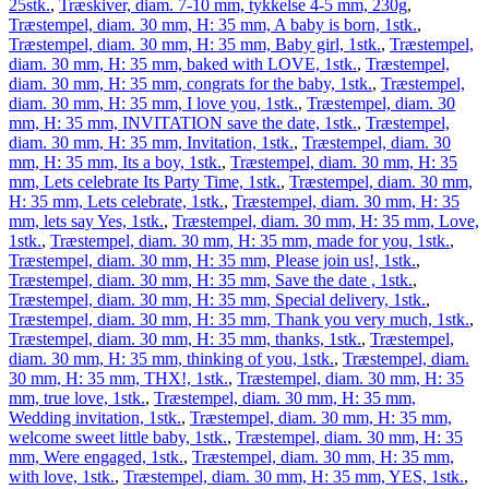
25stk.
,
Træskiver, diam. 7-10 mm, tykkelse 4-5 mm, 230g
,
Træstempel, diam. 30 mm, H: 35 mm, A baby is born, 1stk.
,
Træstempel, diam. 30 mm, H: 35 mm, Baby girl, 1stk.
,
Træstempel,
diam. 30 mm, H: 35 mm, baked with LOVE, 1stk.
,
Træstempel,
diam. 30 mm, H: 35 mm, congrats for the baby, 1stk.
,
Træstempel,
diam. 30 mm, H: 35 mm, I love you, 1stk.
,
Træstempel, diam. 30
mm, H: 35 mm, INVITATION save the date, 1stk.
,
Træstempel,
diam. 30 mm, H: 35 mm, Invitation, 1stk.
,
Træstempel, diam. 30
mm, H: 35 mm, Its a boy, 1stk.
,
Træstempel, diam. 30 mm, H: 35
mm, Lets celebrate Its Party Time, 1stk.
,
Træstempel, diam. 30 mm,
H: 35 mm, Lets celebrate, 1stk.
,
Træstempel, diam. 30 mm, H: 35
mm, lets say Yes, 1stk.
,
Træstempel, diam. 30 mm, H: 35 mm, Love,
1stk.
,
Træstempel, diam. 30 mm, H: 35 mm, made for you, 1stk.
,
Træstempel, diam. 30 mm, H: 35 mm, Please join us!, 1stk.
,
Træstempel, diam. 30 mm, H: 35 mm, Save the date , 1stk.
,
Træstempel, diam. 30 mm, H: 35 mm, Special delivery, 1stk.
,
Træstempel, diam. 30 mm, H: 35 mm, Thank you very much, 1stk.
,
Træstempel, diam. 30 mm, H: 35 mm, thanks, 1stk.
,
Træstempel,
diam. 30 mm, H: 35 mm, thinking of you, 1stk.
,
Træstempel, diam.
30 mm, H: 35 mm, THX!, 1stk.
,
Træstempel, diam. 30 mm, H: 35
mm, true love, 1stk.
,
Træstempel, diam. 30 mm, H: 35 mm,
Wedding invitation, 1stk.
,
Træstempel, diam. 30 mm, H: 35 mm,
welcome sweet little baby, 1stk.
,
Træstempel, diam. 30 mm, H: 35
mm, Were engaged, 1stk.
,
Træstempel, diam. 30 mm, H: 35 mm,
with love, 1stk.
,
Træstempel, diam. 30 mm, H: 35 mm, YES, 1stk.
,