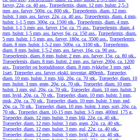
farver, 22g, ca. 40 ass.
,
Træperlemix, diam. 12 mm, hulstr. 2,5-3
mm, ass. farver, 500g, ca. 800 stk.
,
Træperlemix, diam. 12 mm,
hulstr. 3 mm, ass. farver, 22g, ca. 40 ass.
,
Træperlemix, diam. 4 mm,
hulstr. 1-1,5 mm, 300g, ca. 1500 stk.
,
Træperlemix, diam. 4 mm,
hulstr. 1-1,5 mm, ass. farver, 15g, ca. 75 ass.
,
Træperlemix, diam. 4
mm, hulstr. 1,5 mm, ass. farver, 6g, ca. 150 ass.
,
Træperlemix, diam.
5 mm, hulstr. 1,5 mm, ass. farver, 180g, ca. 3500 ass.
,
Træperlemix,
diam. 8 mm, hulstr. 1,5-2 mm, 500g, ca. 3100 stk.
,
Træperlemix,
diam. 8 mm, hulstr. 1,5-2 mm, ass. farver, 16g, ca. 90 ass.
,
Træperlemix, diam. 8 mm, hulstr. 2 mm, ass. farver, 15g, ca. 80 stk.
,
Træperlemix, diam. 8 mm, hulstr. 2 mm, ass. farver, 200g, ca. 1200
ass.
,
Træperler og bomuldssnor, diam. 8 mm, tykkelse 3 mm, rød,
1sæt
,
Træperler, ass. farver, ekskl. inventar, 480enh.
,
Træperler,
diam. 10 mm, hulstr. 3 mm, blå, 20g, ca. 70 stk.
,
Træperler, diam. 10
mm, hulstr. 3 mm, grøn, 20g, ca. 70 stk.
,
Træperler, diam. 10 mm,
hulstr. 3 mm, gul, 20g, ca. 70 stk.
,
Træperler, diam. 10 mm, hulstr. 3
mm, hvid, 20g, ca. 70 stk.
,
Træperler, diam. 10 mm, hulstr. 3 mm,
pink, 20g, ca. 70 stk.
,
Træperler, diam. 10 mm, hulstr. 3 mm, rød,
20g, ca. 70 stk.
,
Træperler, diam. 10 mm, hulstr. 3 mm, sort, 20g, ca.
70 stk.
,
Træperler, diam. 10-15 mm, hulstr. 3-5 mm, 400ml, 175 g
,
Træperler, diam. 12 mm, hulstr. 3 mm, blå, 22g, ca. 40 stk.
,
Træperler, diam. 12 mm, hulstr. 3 mm, grøn, 22g, ca. 40 stk.
,
Træperler, diam. 12 mm, hulstr. 3 mm, gul, 22g, ca. 40 stk.
,
Træperler, diam. 12 mm, hulstr. 3 mm, hvid, 22g, ca. 40 stk.
,