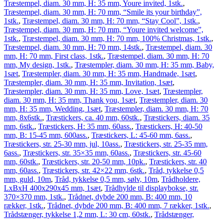
Træstempel, diam. 30 mm, H: 35 mm, Youre invited, 1stk.
,
Træstempel, diam. 30 mm, H: 70 mm, “Smile its your birthday”,
1stk.
,
Træstempel, diam. 30 mm, H: 70 mm, “Stay Cool”, 1stk.
,
Træstempel, diam. 30 mm, H: 70 mm, “Youre invited welcome”,
1stk.
,
Træstempel, diam. 30 mm, H: 70 mm, 100% Christmas, 1stk.
,
Træstempel, diam. 30 mm, H: 70 mm, 14stk.
,
Træstempel, diam. 30
mm, H: 70 mm, First class, 1stk.
,
Træstempel, diam. 30 mm, H: 70
mm, My design, 1stk.
,
Træstempler, diam. 30 mm, H: 35 mm, Baby,
1sæt
,
Træstempler, diam. 30 mm, H: 35 mm, Handmade, 1sæt
,
Træstempler, diam. 30 mm, H: 35 mm, Invitation, 1sæt
,
Træstempler, diam. 30 mm, H: 35 mm, Love, 1sæt
,
Træstempler,
diam. 30 mm, H: 35 mm, Thank you, 1sæt
,
Træstempler, diam. 30
mm, H: 35 mm, Wedding, 1sæt
,
Træstempler, diam. 30 mm, H: 70
mm, 8x6stk.
,
Træstickers, ca. 40 mm, 60stk.
,
Træstickers, diam. 35
mm, 6stk.
,
Træstickers, H: 35 mm, 60ass.
,
Træstickers, H: 40-50
mm, B: 15-45 mm, 600ass.
,
Træstickers, L: 45-60 mm, 6ass.
,
Træstickers, str. 25-30 mm, jul, 10ass.
,
Træstickers, str. 25-35 mm,
6ass.
,
Træstickers, str. 35×35 mm, 60ass.
,
Træstickers, str. 45-60
mm, 60stk.
,
Træstickers, str. 20-50 mm, 10pk.
,
Træstickers, str. 40
mm, 60ass.
,
Træstickers, str. 42×22 mm, 6stk.
,
Tråd, tykkelse 0,5
mm, guld, 10m
,
Tråd, tykkelse 0,5 mm, sølv, 10m
,
Trådholdere,
LxBxH 400x290x45 mm, 1sæt
,
Trådhylde til displaybokse, str.
370×370 mm, 1stk.
,
Trådnet, dybde 200 mm, B: 400 mm, 10
rækker, 1stk.
,
Trådnet, dybde 200 mm, B: 400 mm, 7 rækker, 1stk.
,
Trådstænger, tykkelse 1,2 mm, L: 30 cm, 60stk.
,
Trådstænger,