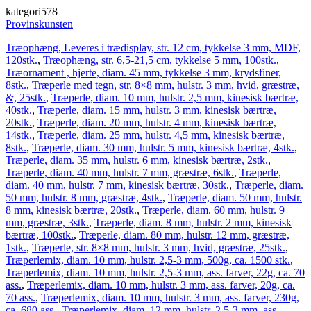
kategori578
Provinskunsten
Træophæng, Leveres i trædisplay, str. 12 cm, tykkelse 3 mm, MDF,
120stk.
,
Træophæng, str. 6,5-21,5 cm, tykkelse 5 mm, 100stk.
,
Træornament , hjerte, diam. 45 mm, tykkelse 3 mm, krydsfiner,
8stk.
,
Træperle med tegn, str. 8×8 mm, hulstr. 3 mm, hvid, græstræ,
&, 25stk.
,
Træperle, diam. 10 mm, hulstr. 2,5 mm, kinesisk bærtræ,
40stk.
,
Træperle, diam. 15 mm, hulstr. 3 mm, kinesisk bærtræ,
20stk.
,
Træperle, diam. 20 mm, hulstr. 4 mm, kinesisk bærtræ,
14stk.
,
Træperle, diam. 25 mm, hulstr. 4,5 mm, kinesisk bærtræ,
8stk.
,
Træperle, diam. 30 mm, hulstr. 5 mm, kinesisk bærtræ, 4stk.
,
Træperle, diam. 35 mm, hulstr. 6 mm, kinesisk bærtræ, 2stk.
,
Træperle, diam. 40 mm, hulstr. 7 mm, græstræ, 6stk.
,
Træperle,
diam. 40 mm, hulstr. 7 mm, kinesisk bærtræ, 30stk.
,
Træperle, diam.
50 mm, hulstr. 8 mm, græstræ, 4stk.
,
Træperle, diam. 50 mm, hulstr.
8 mm, kinesisk bærtræ, 20stk.
,
Træperle, diam. 60 mm, hulstr. 9
mm, græstræ, 3stk.
,
Træperle, diam. 8 mm, hulstr. 2 mm, kinesisk
bærtræ, 100stk.
,
Træperle, diam. 80 mm, hulstr. 12 mm, græstræ,
1stk.
,
Træperle, str. 8×8 mm, hulstr. 3 mm, hvid, græstræ, 25stk.
,
Træperlemix, diam. 10 mm, hulstr. 2,5-3 mm, 500g, ca. 1500 stk.
,
Træperlemix, diam. 10 mm, hulstr. 2,5-3 mm, ass. farver, 22g, ca. 70
ass.
,
Træperlemix, diam. 10 mm, hulstr. 3 mm, ass. farver, 20g, ca.
70 ass.
,
Træperlemix, diam. 10 mm, hulstr. 3 mm, ass. farver, 230g,
ca. 680 ass.
,
Træperlemix, diam. 12 mm, hulstr. 2,5-3 mm, ass.