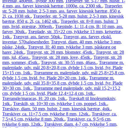
inventar, 480enh., dybde 300 mm
,
Træperler, str. 5-17 mm, hulstr. 1-
4 mm, ass. farver, kinesisk bærtræ, 1000g, ca. 2300 stk.
,
Træperler,
str. 5-28 mm, hulstr. 2,5-3 mm, ass. farver, kinesisk bærtræ, 850 g,
2l, ca. 1938 stk.
,
Træperler, str. 5-28 mm, hulstr. 2,5-3 mm, kinesisk
bærtræ, 850 g, 2l, ca. 1462 stk.
,
Træperler, str. 8×8 mm, hulstr. 3
mm, hvid, græstræ, 300enh.
,
Træpinde, L: 11,4 cm, B: 10 mm, ass.
farver, 30stk.
,
Træplade, str. 35×22 cm, tykkelse 13 mm, kejsertræ,
1stk.
,
Træpynt, ass. farver, 50pk.
,
Træpynt, ass. farver, ekskl.
inventar, 570salgsenheder
,
Træpynt, diam. 40 mm, tykkelse 3 mm,
påske, 24stk.
,
Træpynt, H: 40 mm, tykkelse 3 mm, påskeæg og
harer, 24stk.
,
Træpynt, str. 28 mm, blomster, 45stk.
,
Træpynt, str. 28
mm, jul, 45ass.
,
Træpynt, str. 28 mm, love, 45stk.
,
Træpynt, str. 28
mm, sommer, 45stk.
,
Træpynt, str. 30-55 mm, 46ass.
,
Træramme m.
malerplade, udv. mål 20,8×20,8 cm, dybde 1,5 cm, hvid, fyr, Plade
15×15 cm, 1stk.
,
Træramme m. malerplade, udv. mål 25,8×25,8 cm,
dybde 1,5 cm, hvid, fyr, Plade 20×20 cm, 1stk.
,
Træramme m.
malerplade, udv. mål 35,8×35,8 cm, dybde 1,5 cm, hvid, fyr, Plade
30×30 cm, 1stk.
,
Træramme med malerplade, udv. mål 15,2×15,2
cm, dybde 1,5 cm, hvid, Plade 12,4×12,4 cm, 1stk.
,
Trærangle/maracas, H: 20 cm, 1stk.
,
Træskaft til linoleumskniv,
1stk.
,
Træskilt, str. 10×30 cm, tykkelse 1 cm, poppel, 1stk.
,
Træskive, diam. 50 mm, hulstr. 2 mm, kinesisk bærtræ, 4stk.
,
Træskiver, ca. 11×7,5 cm, tykkelse 8 mm, 12stk.
,
Træskiver, ca.
7,5×4,5 cm, tykkelse 8 mm, 20stk.
,
Træskiver, ca. 9,5×6 cm,
tykkelse 6 mm, 12stk.
,
Træskiver, diam. 4-7 cm, tykkelse 5 mm,