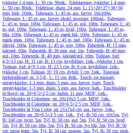
tykkelse 1,4 mm, L: 30 cm, 96stk.
,
Trådstænger, tykkelse 1,4 mm,
L: 50 cm, 80stk.
,
Trådtrisse, diam. 24 mm, L: 15+20+27+38+50
mm, birk, 10stk.
,
Tubegarn, L: 45 m, ass. farver, 10x100g
,
Tubegarn, L: 45 m, ass. farver, ekskl. inventar, 100ngl.
,
Tubegarn,
L: 45 m, brun, 100g
,
Tubegarn, L: 45 m, grå, 100g
,
Tubegarn, L: 45
m, gul, 100g
,
Tubegarn, L: 45 m, hvid, 100g
,
Tubegarn, L: 45 m,
lilla, 100g
,
Tubegarn, L: 45 m, mørk blå, 100g
,
Tubegarn, L: 45 m,
mørk grøn, 100g
,
Tubegarn, L: 45 m, rød, 100g
,
Tubegarn, L: 45 m,
råhvid, 100g
,
Tubegarn, L: 45 m, sort, 100g
,
Tubestrik, B: 15 mm,
julerød, 10m
,
Tubestrik, B: 30 mm, gul, 1m
,
Tubestrik, B: 40 mm,
gul, 10m
,
Tubestrik, B: 40 mm, julerød/grå, 10m
,
Tulipan, fod:
4,5×13 cm, H: 31 cm, B: 13 cm, krydsfiner, 1stk., tykkelse 1 cm
,
Tulipan, fod: 4×9,3 cm, H: 23,5 cm, B: 9 cm, krydsfiner, 1stk.,
tykkelse 1 cm
,
Tulipan, H: 19 cm, dybde 3 cm, 1stk.
,
Tunesisk
hæklenålesæt, nr. 3,5-8 , L: 15 cm, 8stk.
,
Tusch- og mussæt,
stregtykkelse: 1-3 mm, diam. 5 mm, ass. farver, 1sæt
,
Tusch,
stregtykkelse: 1-3 mm, diam. 5 mm, ass. farver, 6stk.
,
Tuschholder
til Berol, str. 20×6,5×2,5 cm, hulstr. 11 mm, MDF, 1stk.
,
Tuschholder til Colortime, str. 20x10x2,5 cm, MDF, 1stk.
,
Tuschholder til Colortime, str. 20×6,5×2,5 cm, MDF, 1stk.
,
Tuschholder til Visa Color, str. 21x7x4 cm, ass. farver, 1stk.
,
Tuschholder, str. 20×6,5×2,5 cm, 1stk.
,
Tyl , B: 50 cm, 10x5m
,
Tyl,
B: 160 cm, hvid, 5m
,
Tyl, B: 50 cm, gul, 5m
,
Tyl, B: 50 cm, hvid,
5m
,
Tyl, B: 50 cm, lilla, 5m
,
Tyl, B: 50 cm, lys blå, 5m
,
Tyl, B: 50
cm, neon grøn, 5m
,
Tyl, B: 50 cm, orange, 5m
,
Tyl, B: 50 cm, pink,