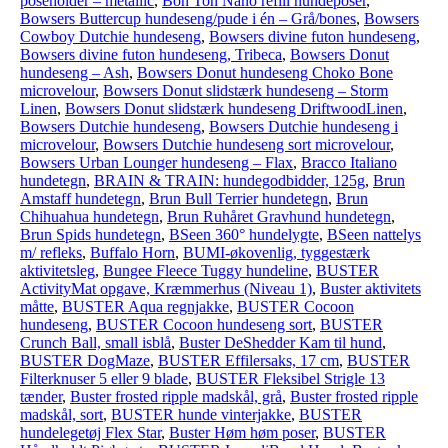
poseholder – metallic
,
Bon Ton Nano refill hundeposer
,
Bowsers Buttercup hundeseng/pude i én – Grå/bones
,
Bowsers
Cowboy Dutchie hundeseng
,
Bowsers divine futon hundeseng
,
Bowsers divine futon hundeseng, Tribeca
,
Bowsers Donut
hundeseng – Ash
,
Bowsers Donut hundeseng Choko Bone
microvelour
,
Bowsers Donut slidstærk hundeseng – Storm
Linen
,
Bowsers Donut slidstærk hundeseng DriftwoodLinen
,
Bowsers Dutchie hundeseng
,
Bowsers Dutchie hundeseng i
microvelour
,
Bowsers Dutchie hundeseng sort microvelour
,
Bowsers Urban Lounger hundeseng – Flax
,
Bracco Italiano
hundetegn
,
BRAIN & TRAIN: hundegodbidder, 125g
,
Brun
Amstaff hundetegn
,
Brun Bull Terrier hundetegn
,
Brun
Chihuahua hundetegn
,
Brun Ruhåret Gravhund hundetegn
,
Brun Spids hundetegn
,
BSeen 360° hundelygte
,
BSeen nattelys
m/ refleks
,
Buffalo Horn
,
BUMI-økovenlig, tyggestærk
aktivitetsleg
,
Bungee Fleece Tuggy hundeline
,
BUSTER
ActivityMat opgave, Kræmmerhus (Niveau 1)
,
Buster aktivitets
måtte
,
BUSTER Aqua regnjakke
,
BUSTER Cocoon
hundeseng
,
BUSTER Cocoon hundeseng sort
,
BUSTER
Crunch Ball, small isblå
,
Buster DeShedder Kam til hund
,
BUSTER DogMaze
,
BUSTER Effilersaks, 17 cm
,
BUSTER
Filterknuser 5 eller 9 blade
,
BUSTER Fleksibel Strigle 13
tænder
,
Buster frosted ripple madskål, grå
,
Buster frosted ripple
madskål, sort
,
BUSTER hunde vinterjakke
,
BUSTER
hundelegetøj Flex Star
,
Buster Høm høm poser
,
BUSTER