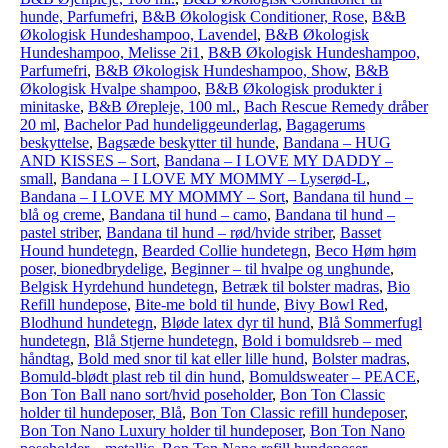
hunde, Parfumefri
,
B&B Økologisk Conditioner, Rose
,
B&B
Økologisk Hundeshampoo, Lavendel
,
B&B Økologisk
Hundeshampoo, Melisse 2i1
,
B&B Økologisk Hundeshampoo,
Parfumefri
,
B&B Økologisk Hundeshampoo, Show
,
B&B
Økologisk Hvalpe shampoo
,
B&B Økologisk produkter i
minitaske
,
B&B Ørepleje, 100 ml.
,
Bach Rescue Remedy dråber
20 ml
,
Bachelor Pad hundeliggeunderlag
,
Bagagerums
beskyttelse
,
Bagsæde beskytter til hunde
,
Bandana – HUG
AND KISSES – Sort
,
Bandana – I LOVE MY DADDY –
small
,
Bandana – I LOVE MY MOMMY – Lyserød-L
,
Bandana – I LOVE MY MOMMY – Sort
,
Bandana til hund –
blå og creme
,
Bandana til hund – camo
,
Bandana til hund –
pastel striber
,
Bandana til hund – rød/hvide striber
,
Basset
Hound hundetegn
,
Bearded Collie hundetegn
,
Beco Høm høm
poser, bionedbrydelige
,
Beginner – til hvalpe og unghunde
,
Belgisk Hyrdehund hundetegn
,
Betræk til bolster madras
,
Bio
Refill hundepose
,
Bite-me bold til hunde
,
Bivy Bowl Red
,
Blodhund hundetegn
,
Bløde latex dyr til hund
,
Blå Sommerfugl
hundetegn
,
Blå Stjerne hundetegn
,
Bold i bomuldsreb – med
håndtag
,
Bold med snor til kat eller lille hund
,
Bolster madras
,
Bomuld-blødt plast reb til din hund
,
Bomuldsweater – PEACE
,
Bon Ton Ball nano sort/hvid poseholder
,
Bon Ton Classic
holder til hundeposer, Blå
,
Bon Ton Classic refill hundeposer
,
Bon Ton Nano Luxury holder til hundeposer
,
Bon Ton Nano