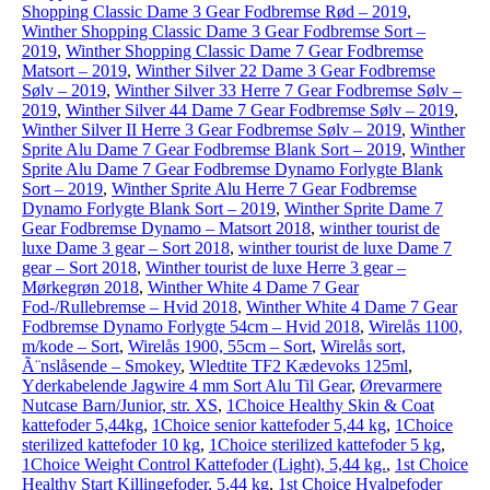
Shopping Classic Dame 3 Gear Fodbremse Rød – 2019
,
Winther Shopping Classic Dame 3 Gear Fodbremse Sort –
2019
,
Winther Shopping Classic Dame 7 Gear Fodbremse
Matsort – 2019
,
Winther Silver 22 Dame 3 Gear Fodbremse
Sølv – 2019
,
Winther Silver 33 Herre 7 Gear Fodbremse Sølv –
2019
,
Winther Silver 44 Dame 7 Gear Fodbremse Sølv – 2019
,
Winther Silver II Herre 3 Gear Fodbremse Sølv – 2019
,
Winther
Sprite Alu Dame 7 Gear Fodbremse Blank Sort – 2019
,
Winther
Sprite Alu Dame 7 Gear Fodbremse Dynamo Forlygte Blank
Sort – 2019
,
Winther Sprite Alu Herre 7 Gear Fodbremse
Dynamo Forlygte Blank Sort – 2019
,
Winther Sprite Dame 7
Gear Fodbremse Dynamo – Matsort 2018
,
winther tourist de
luxe Dame 3 gear – Sort 2018
,
winther tourist de luxe Dame 7
gear – Sort 2018
,
Winther tourist de luxe Herre 3 gear –
Mørkegrøn 2018
,
Winther White 4 Dame 7 Gear
Fod-/Rullebremse – Hvid 2018
,
Winther White 4 Dame 7 Gear
Fodbremse Dynamo Forlygte 54cm – Hvid 2018
,
Wirelås 1100,
m/kode – Sort
,
Wirelås 1900, 55cm – Sort
,
Wirelås sort,
Ã¨nslåsende – Smokey
,
Wledtite TF2 Kædevoks 125ml
,
Yderkabelende Jagwire 4 mm Sort Alu Til Gear
,
Ørevarmere
Nutcase Barn/Junior, str. XS
,
1Choice Healthy Skin & Coat
kattefoder 5,44kg
,
1Choice senior kattefoder 5,44 kg
,
1Choice
sterilized kattefoder 10 kg
,
1Choice sterilized kattefoder 5 kg
,
1Choice Weight Control Kattefoder (Light), 5,44 kg.
,
1st Choice
Healthy Start Killingefoder, 5,44 kg
,
1st Choice Hvalpefoder