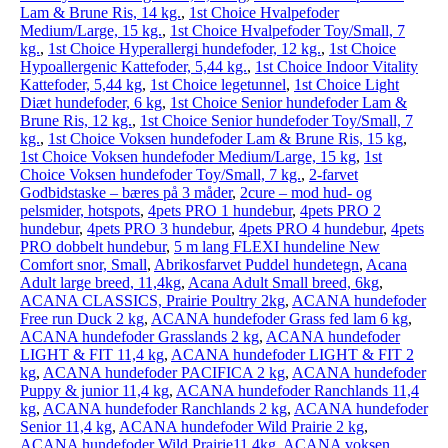
Lam & Brune Ris, 14 kg.
,
1st Choice Hvalpefoder
Medium/Large, 15 kg.
,
1st Choice Hvalpefoder Toy/Small, 7
kg.
,
1st Choice Hyperallergi hundefoder, 12 kg.
,
1st Choice
Hypoallergenic Kattefoder, 5,44 kg.
,
1st Choice Indoor Vitality
Kattefoder, 5,44 kg
,
1st Choice legetunnel
,
1st Choice Light
Diæt hundefoder, 6 kg
,
1st Choice Senior hundefoder Lam &
Brune Ris, 12 kg.
,
1st Choice Senior hundefoder Toy/Small, 7
kg.
,
1st Choice Voksen hundefoder Lam & Brune Ris, 15 kg
,
1st Choice Voksen hundefoder Medium/Large, 15 kg
,
1st
Choice Voksen hundefoder Toy/Small, 7 kg.
,
2-farvet
Godbidstaske – bæres på 3 måder
,
2cure – mod hud- og
pelsmider, hotspots
,
4pets PRO 1 hundebur
,
4pets PRO 2
hundebur
,
4pets PRO 3 hundebur
,
4pets PRO 4 hundebur
,
4pets
PRO dobbelt hundebur
,
5 m lang FLEXI hundeline New
Comfort snor, Small
,
Abrikosfarvet Puddel hundetegn
,
Acana
Adult large breed, 11,4kg
,
Acana Adult Small breed, 6kg
,
ACANA CLASSICS, Prairie Poultry 2kg
,
ACANA hundefoder
Free run Duck 2 kg
,
ACANA hundefoder Grass fed lam 6 kg
,
ACANA hundefoder Grasslands 2 kg
,
ACANA hundefoder
LIGHT & FIT 11,4 kg
,
ACANA hundefoder LIGHT & FIT 2
kg
,
ACANA hundefoder PACIFICA 2 kg
,
ACANA hundefoder
Puppy & junior 11,4 kg
,
ACANA hundefoder Ranchlands 11,4
kg
,
ACANA hundefoder Ranchlands 2 kg
,
ACANA hundefoder
Senior 11,4 kg
,
ACANA hundefoder Wild Prairie 2 kg
,
ACANA hundefoder Wild Prairie11,4kg
,
ACANA voksen