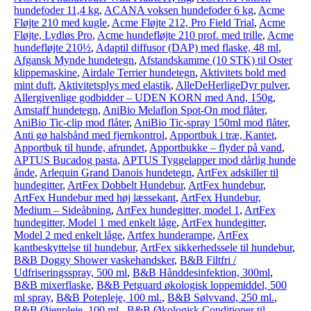
hundefoder 11,4 kg
,
ACANA voksen hundefoder 6 kg
,
Acme
Fløjte 210 med kugle
,
Acme Fløjte 212, Pro Field Trial
,
Acme
Fløjte, Lydløs Pro
,
Acme hundefløjte 210 prof. med trille
,
Acme
hundefløjte 210½
,
Adaptil diffusor (DAP) med flaske, 48 ml
,
Afgansk Mynde hundetegn
,
Afstandskamme (10 STK) til Oster
klippemaskine
,
Airdale Terrier hundetegn
,
Aktivitets bold med
mint duft
,
Aktivitetsplys med elastik
,
AlleDeHerligeDyr pulver
,
Allergivenlige godbidder – UDEN KORN med And, 150g
,
Amstaff hundetegn
,
AniBio Melaflon Spot-On mod flåter
,
AniBio Tic-clip mod flåter
,
AniBio Tic-spray 150ml mod flåter
,
Anti gø halsbånd med fjernkontrol
,
Apportbuk i træ, Kantet
,
Apportbuk til hunde, afrundet
,
Apportbukke – flyder på vand
,
APTUS Bucadog pasta
,
APTUS Tyggelapper mod dårlig hunde
ånde
,
Arlequin Grand Danois hundetegn
,
ArtFex adskiller til
hundegitter
,
ArtFex Dobbelt Hundebur
,
ArtFex hundebur
,
ArtFex Hundebur med høj læssekant
,
ArtFex Hundebur,
Medium – Sideåbning
,
ArtFex hundegitter, model 1
,
ArtFex
hundegitter, Model 1 med enkelt låge
,
ArtFex hundegitter,
Model 2 med enkelt låge
,
Artfex hunderampe
,
ArtFex
kantbeskyttelse til hundebur
,
ArtFex sikkerhedssele til hundebur
,
B&B Doggy Shower vaskehandsker
,
B&B Filtfri /
Udfriseringsspray, 500 ml
,
B&B Hånddesinfektion, 300ml
,
B&B mixerflaske
,
B&B Petguard økologisk loppemiddel, 500
ml spray
,
B&B Potepleje, 100 ml.
,
B&B Sølvvand, 250 ml.
,
B&B Øjenpleje, 100 ml.
,
B&B Økologisk Conditioner til