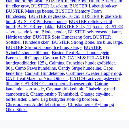
Håndholdt Pigbørste
,
BUSTER IncrediBowl Hund
,
Buster kam
fin eller grov
,
BUSTER Lusekam
,
BUSTER Løbetidsbukser
,
BUSTER Massage børste
,
BUSTER Memory Foam
Hundeseng
,
BUSTER neglesaks, 16 cm
,
BUSTER Pigbørste til
hund
,
BUSTER Pindsvine børste
,
BUSTER refleksvest til
hund
,
BUSTER regnjakke
,
BUSTER Saks, 17,5 cm.
,
BUSTER
selvrensende karte, Bløde tænder
,
BUSTER selvrensende karte,
Hårde tænder
,
BUSTER Sofa Hundeseng Sort
,
BUSTER
Softshell Hundedækken
,
BUSTER Strong Bone, Ice blue, large
,
BUSTER Strong S-bone, Ice blue, xlarge
,
BUSTER
Svinehårsbørste til hund
,
Buster Treat Ball – hundelegetøj
,
Bæresele til Clipper Cayman 1-3
,
CALM & RELAXED
hundegodbidder, 125g
,
Calming Crunchies hundegodbidder,
80g
,
Camo Paws hundeline
,
Candy Stripe hundeline
,
Capri
læderline
,
Carhartt Hundetæppe
,
Cashmere sweater Happy dog
,
CAT Treat Maze fra Nina Ottosen
,
CATCH- activeringslevetøj
til katte
,
CATRINE Catmosphere dispenserbold
,
Catrine
kattehule i sort suede
,
Cayman drikkedunk
,
Chaiselong med
camobetræk
,
Championship Tennisbold
,
Change city-line i
bøffellæder
,
Chew Leg beskytter stole-og bordben
,
Christopherus Andefilet i strimler
,
Christopherus Kylling og
Okse Sticks
,