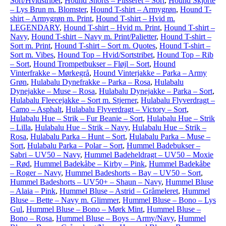
Sort/Hvidstribet
,
Hound Shorts – Plisseret – Sort
,
Hound Skjorte
– Lys Brun m. Blomster
,
Hound T-shirt – Armygrøn
,
Hound T-
shirt – Armygrøn m. Print
,
Hound T-shirt – Hvid m.
LEGENDARY
,
Hound T-shirt – Hvid m. Print
,
Hound T-shirt –
Navy
,
Hound T-shirt – Navy m. Print/Palietter
,
Hound T-shirt –
Sort m. Print
,
Hound T-shirt – Sort m. Quotes
,
Hound T-shirt –
Sort m. Vibes
,
Hound Top – Hvid/Sortstribet
,
Hound Top – Rib
– Sort
,
Hound Trompetbukser – Fløjl – Sort
,
Hound
Vinterfrakke – Mørkegrå
,
Hound Vinterjakke – Parka – Army
Grøn
,
Hulabalu Dynefrakke – Parka – Rosa
,
Hulabalu
Dynejakke – Muse – Rosa
,
Hulabalu Dynejakke – Parka – Sort
,
Hulabalu Fleecejakke – Sort m. Stjerner
,
Hulabalu Flyverdragt –
Camo – Asphalt
,
Hulabalu Flyverdragt – Victory – Sort
,
Hulabalu Hue – Strik – Fur Beanie – Sort
,
Hulabalu Hue – Strik
– Lilla
,
Hulabalu Hue – Strik – Navy
,
Hulabalu Hue – Strik –
Rosa
,
Hulabalu Parka – Hunt – Sort
,
Hulabalu Parka – Muse –
Sort
,
Hulabalu Parka – Polar – Sort
,
Hummel Badebukser –
Sabri – UV50 – Navy
,
Hummel Badeheldragt – UV50 – Moxie
– Rød
,
Hummel Badekåbe – Kirby – Pink
,
Hummel Badekåbe
– Roger – Navy
,
Hummel Badeshorts – Bay – UV50 – Sort
,
Hummel Badeshorts – UV50+ – Shaun – Navy
,
Hummel Bluse
– Alaia – Pink
,
Hummel Bluse – Astrid – Gråmeleret
,
Hummel
Bluse – Bette – Navy m. Glimmer
,
Hummel Bluse – Bono – Lys
Gul
,
Hummel Bluse – Bono – Mørk Mint
,
Hummel Bluse –
Bono – Rosa
,
Hummel Bluse – Boys – Army/Navy
,
Hummel