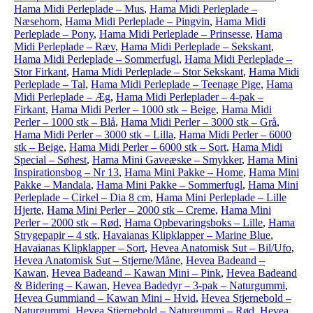
Hama Midi Perleplade – Mus
,
Hama Midi Perleplade –
Næsehorn
,
Hama Midi Perleplade – Pingvin
,
Hama Midi
Perleplade – Pony
,
Hama Midi Perleplade – Prinsesse
,
Hama
Midi Perleplade – Ræv
,
Hama Midi Perleplade – Sekskant
,
Hama Midi Perleplade – Sommerfugl
,
Hama Midi Perleplade –
Stor Firkant
,
Hama Midi Perleplade – Stor Sekskant
,
Hama Midi
Perleplade – Tal
,
Hama Midi Perleplade – Teenage Pige
,
Hama
Midi Perleplade – Æg
,
Hama Midi Perleplader – 4-pak –
Firkant
,
Hama Midi Perler – 1000 stk – Beige
,
Hama Midi
Perler – 1000 stk – Blå
,
Hama Midi Perler – 3000 stk – Grå
,
Hama Midi Perler – 3000 stk – Lilla
,
Hama Midi Perler – 6000
stk – Beige
,
Hama Midi Perler – 6000 stk – Sort
,
Hama Midi
Special – Søhest
,
Hama Mini Gaveæske – Smykker
,
Hama Mini
Inspirationsbog – Nr 13
,
Hama Mini Pakke – Home
,
Hama Mini
Pakke – Mandala
,
Hama Mini Pakke – Sommerfugl
,
Hama Mini
Perleplade – Cirkel – Dia 8 cm
,
Hama Mini Perleplade – Lille
Hjerte
,
Hama Mini Perler – 2000 stk – Creme
,
Hama Mini
Perler – 2000 stk – Rød
,
Hama Opbevaringsboks – Lille
,
Hama
Strygepapir – 4 stk
,
Havaianas Klipklapper – Marine Blue
,
Havaianas Klipklapper – Sort
,
Hevea Anatomisk Sut – Bil/Ufo
,
Hevea Anatomisk Sut – Stjerne/Måne
,
Hevea Badeand –
Kawan
,
Hevea Badeand – Kawan Mini – Pink
,
Hevea Badeand
& Bidering – Kawan
,
Hevea Badedyr – 3-pak – Naturgummi
,
Hevea Gummiand – Kawan Mini – Hvid
,
Hevea Stjernebold –
Naturgummi
,
Hevea Stjernebold – Naturgummi – Rød
,
Hevea