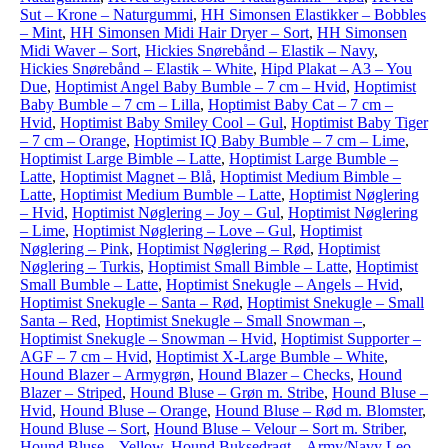
Sut – Krone – Naturgummi
,
HH Simonsen Elastikker – Bobbles
– Mint
,
HH Simonsen Midi Hair Dryer – Sort
,
HH Simonsen
Midi Waver – Sort
,
Hickies Snørebånd – Elastik – Navy
,
Hickies Snørebånd – Elastik – White
,
Hipd Plakat – A3 – You
Due
,
Hoptimist Angel Baby Bumble – 7 cm – Hvid
,
Hoptimist
Baby Bumble – 7 cm – Lilla
,
Hoptimist Baby Cat – 7 cm –
Hvid
,
Hoptimist Baby Smiley Cool – Gul
,
Hoptimist Baby Tiger
– 7 cm – Orange
,
Hoptimist IQ Baby Bumble – 7 cm – Lime
,
Hoptimist Large Bimble – Latte
,
Hoptimist Large Bumble –
Latte
,
Hoptimist Magnet – Blå
,
Hoptimist Medium Bimble –
Latte
,
Hoptimist Medium Bumble – Latte
,
Hoptimist Nøglering
– Hvid
,
Hoptimist Nøglering – Joy – Gul
,
Hoptimist Nøglering
– Lime
,
Hoptimist Nøglering – Love – Gul
,
Hoptimist
Nøglering – Pink
,
Hoptimist Nøglering – Rød
,
Hoptimist
Nøglering – Turkis
,
Hoptimist Small Bimble – Latte
,
Hoptimist
Small Bumble – Latte
,
Hoptimist Snekugle – Angels – Hvid
,
Hoptimist Snekugle – Santa – Rød
,
Hoptimist Snekugle – Small
Santa – Red
,
Hoptimist Snekugle – Small Snowman –
,
Hoptimist Snekugle – Snowman – Hvid
,
Hoptimist Supporter –
AGF – 7 cm – Hvid
,
Hoptimist X-Large Bumble – White
,
Hound Blazer – Armygrøn
,
Hound Blazer – Checks
,
Hound
Blazer – Striped
,
Hound Bluse – Grøn m. Stribe
,
Hound Bluse –
Hvid
,
Hound Bluse – Orange
,
Hound Bluse – Rød m. Blomster
,
Hound Bluse – Sort
,
Hound Bluse – Velour – Sort m. Striber
,
Hound Bluse – Yellow
,
Hound Buksedragt – Army/Navy Leo
,