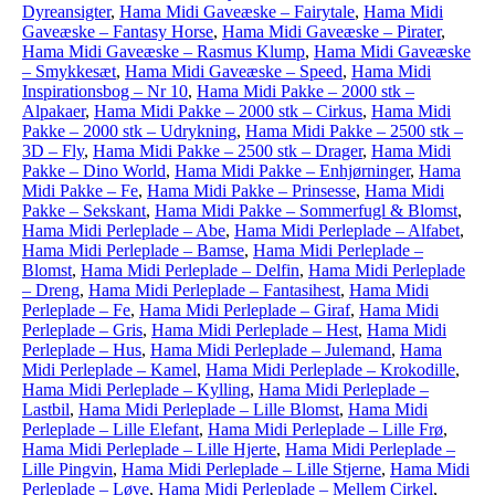
Dyreansigter
,
Hama Midi Gaveæske – Fairytale
,
Hama Midi
Gaveæske – Fantasy Horse
,
Hama Midi Gaveæske – Pirater
,
Hama Midi Gaveæske – Rasmus Klump
,
Hama Midi Gaveæske
– Smykkesæt
,
Hama Midi Gaveæske – Speed
,
Hama Midi
Inspirationsbog – Nr 10
,
Hama Midi Pakke – 2000 stk –
Alpakaer
,
Hama Midi Pakke – 2000 stk – Cirkus
,
Hama Midi
Pakke – 2000 stk – Udrykning
,
Hama Midi Pakke – 2500 stk –
3D – Fly
,
Hama Midi Pakke – 2500 stk – Drager
,
Hama Midi
Pakke – Dino World
,
Hama Midi Pakke – Enhjørninger
,
Hama
Midi Pakke – Fe
,
Hama Midi Pakke – Prinsesse
,
Hama Midi
Pakke – Sekskant
,
Hama Midi Pakke – Sommerfugl & Blomst
,
Hama Midi Perleplade – Abe
,
Hama Midi Perleplade – Alfabet
,
Hama Midi Perleplade – Bamse
,
Hama Midi Perleplade –
Blomst
,
Hama Midi Perleplade – Delfin
,
Hama Midi Perleplade
– Dreng
,
Hama Midi Perleplade – Fantasihest
,
Hama Midi
Perleplade – Fe
,
Hama Midi Perleplade – Giraf
,
Hama Midi
Perleplade – Gris
,
Hama Midi Perleplade – Hest
,
Hama Midi
Perleplade – Hus
,
Hama Midi Perleplade – Julemand
,
Hama
Midi Perleplade – Kamel
,
Hama Midi Perleplade – Krokodille
,
Hama Midi Perleplade – Kylling
,
Hama Midi Perleplade –
Lastbil
,
Hama Midi Perleplade – Lille Blomst
,
Hama Midi
Perleplade – Lille Elefant
,
Hama Midi Perleplade – Lille Frø
,
Hama Midi Perleplade – Lille Hjerte
,
Hama Midi Perleplade –
Lille Pingvin
,
Hama Midi Perleplade – Lille Stjerne
,
Hama Midi
Perleplade – Løve
,
Hama Midi Perleplade – Mellem Cirkel
,