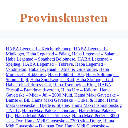
Provinskunsten
HABA Legemad – Ketchup/Sennep
,
HABA Legemad –
Minikager
,
Haba Legemad – Pålæg
,
Haba Legemad – Salami
,
Haba Legemad – Spaghetti Bolognese
,
HABA Legemad –
Spejlæg
,
HABA Legemad – Tebreve
,
Haba Legemad –
Vandmelon
,
Haba Legemad – Ærter & Gulerødder
,
Haba
Murersæt – Rød/Grøn
,
Haba Politibil – Blå
,
Haba Softrangle –
Sommerfugl
,
Haba Sportsvogn – Rød
,
Haba Stofbog – Gul
,
Haba Telt – Prinsesseslot
,
Haba Trærangle – Ring
,
HABA
Træspil – Brandmandsverden
,
Haba Uro – Kålorm
,
Hama
Gaveæske – Midi – Jul – 2000 Multi
,
Hama Maxi Gaveæske –
Bamse & Bil
,
Hama Maxi Gaveæske – Cirkel & Hund
,
Hama
Maxi Gaveæske – Hjerte & Stjerne
,
Hama Maxi Inspirationsbog
– Nr 17
,
Hama Maxi Pakke – Dinosaur
,
Hama Maxi Pakke –
Dyr
,
Hama Maxi Pakke – Prinsesse
,
Hama Maxi Perler – 3000
stk – Dyr
,
Hama Midi Gaveæske – 7200 stk – Drage
,
Hama
Midi Gaveæske – Diamant Dyr
,
Hama Midi Gaveæske –