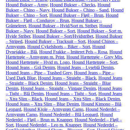
Hound Bukser – Army
,
Hound Bukser – Checks
,
Hound
Bukser – Chino – Navy
,
Hound Bukser – Chino – Sand
,
Hound
Bukser – Chino – Sort
,
Hound Bukser – Fløjl – Brun
,
Hound
Bukser – Fløjl – Conduroy – Brun
,
Hound Bukser –
Gråmeleret
,
Hound Bukser – Hvid/Sort m. Striber
,
Hound
Bukser – Navy
,
Hound Bukser – Sort
,
Hound Bukser – Sort m.
Hvide Striber
,
Hound Bukser – Sort/Hvidstribet
,
Hound Bukser
– Striped
,
Hound Bukser – Tracksuit – Sort
,
Hound Chinos –
Armygrøn
,
Hound Cykelshorts – Biker – Sort
,
Hound
Dynejakke – Blå
,
Hound Frakke – Imiteret Pels – Rosa
,
Hound
Hættetrøje – Armygrøn m. Print
,
Hound Hættetrøje – Grey Mix
,
Hound Hættetrøje – Hvid m. Logo
,
Hound Hættetrøje – Sort
,
Hound Jeans – Grå Denim
,
Hound Jeans – Lyseblå Denim
,
Hound Jeans – Pipe – Trashed Grey
,
Hound Jeans – Pipe –
Used Dark Blue
,
Hound Jeans – Straight – Black
,
Hound Jeans
– Straight – Black Denim
,
Hound Jeans – Straight – Blue
Denim
,
Hound Jeans – Straight – Vintage Denim
,
Hound Jeans
– Tight – Blå Denim
,
Hound Jeans – Tight – Sort
,
Hound Jeans
– Xtra Slim – Black
,
Hound Jeans – Xtra Slim – Black Denim
,
Hound Jeans – Xtra Slim – Blue Denim
,
Hound Kimono – Blå
Leopard
,
Hound Kjole – Armygrøn Camo
,
Hound Nederdel –
Armygrøn Camo
,
Hound Nederdel – Blå Leopard
,
Hound
Nederdel – Fløjl – Brun m. Knapper
,
Hound Nederdel – Fløjl –
Sort
,
Hound Nederdel – Leo m. Knapper
,
Hound Nederdel –