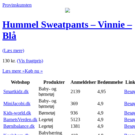
Provinskunsten
Hummel Sweatpants – Vinnie –
Blå
(Læs mere)
130
kr.
(Vis fragtpris)
Læs mere »
Køb nu »
Webshop
Produkter
Anmeldelser
Bedømmelse
Lin
Baby- og
Smartkidz.dk
2139
4,95
Besø
børnetøj
Baby- og
MiniJacobi.dk
369
4,9
Besø
børnetøj
Kids-world.dk
Børnetøj
936
4,9
Besø
BarnetsVerden.dk
Legetøj
5123
4,9
Besø
Børnibalance.dk
Legetøj
1381
4,9
Besø
Babybæring