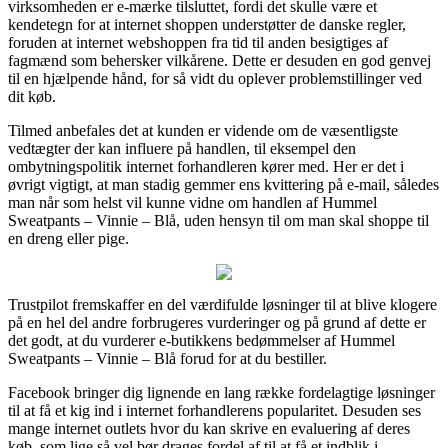
virksomheden er e-mærke tilsluttet, fordi det skulle være et
kendetegn for at internet shoppen understøtter de danske regler,
foruden at internet webshoppen fra tid til anden besigtiges af
fagmænd som behersker vilkårene. Dette er desuden en god genvej
til en hjælpende hånd, for så vidt du oplever problemstillinger ved
dit køb.
Tilmed anbefales det at kunden er vidende om de væsentligste
vedtægter der kan influere på handlen, til eksempel den
ombytningspolitik internet forhandleren kører med. Her er det i
øvrigt vigtigt, at man stadig gemmer ens kvittering på e-mail, således
man når som helst vil kunne vidne om handlen af Hummel
Sweatpants – Vinnie – Blå, uden hensyn til om man skal shoppe til
en dreng eller pige.
Trustpilot fremskaffer en del værdifulde løsninger til at blive klogere
på en hel del andre forbrugeres vurderinger og på grund af dette er
det godt, at du vurderer e-butikkens bedømmelser af Hummel
Sweatpants – Vinnie – Blå forud for at du bestiller.
Facebook bringer dig lignende en lang række fordelagtige løsninger
til at få et kig ind i internet forhandlerens popularitet. Desuden ses
mange internet outlets hvor du kan skrive en evaluering af deres
køb, som lige så vel bør drages fordel af til at få et indblik i