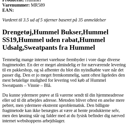
Varenummer:
MR589
EAN:
Vurderet til
3.5
ud af 5 stjerner baseret på
35
anmeldelser
Drengetøj,Hummel Bukser,Hummel
SS19,Hummel uden rabat,Hummel
Udsalg,Sweatpants fra Hummel
Temmelig mange internet varehuse frembyder i vore dage diverse
fragtmetoder. En der er meget almindelig er for nærværende levering
til en pakkeshop, og så afhenter du blot din nyindkøbte vare når det
passer dig. Den er jo meget fremkommelig, samt oftest ligeledes den
mest betalelige mulighed for levering ved køb af Hummel
Sweatpants – Vinnie – Blå.
Du kunne ydermere prøve at få varerne sendt til din hjemmeadresse
eller ud til dit arbejdes adresse. Metoden bliver oftest en anelse mere
pebret, men ydermere ekstremt uproblematisk. Den billigste
fragtmetode kan ikke benægtes at være at hente produkterne selv,
men den løsning står og falder med at du fysisk befinder dig nærved
internet webshoppens arbejdslager.