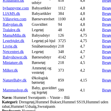
Koalabarn.dk
418
4,8
Besø
udstyr
byhappyme.com
Babyartikler
1112
4,8
Besø
LIAMS.dk
Babyartikler
384
4,8
Besø
Villavejen.com
Børneværelset
1100
4,8
Besø
Babyplan.dk
Graviditet
94
4,8
Besø
Tralaleg.dk
Legetøj
48
4,8
Besø
MamaMilla.dk
Babyudstyr
126
4,75
Besø
Legehjulet.dk
Legetøj på hjul
3725
4,75
Besø
Livrig.dk
Småbørnsudstyr
218
4,7
Besø
Netcentret.dk
Legetøj
348
4,7
Besø
Babyshower.dk
Børneudstyr
4142
4,7
Besø
Miniature.dk
Børnetøj
218
4,5
Besø
Ammetøj og
Milker.dk
373
4,2
Besø
ventetøj
Økologisk
NatureBaby.dk
859
4,15
Besø
børnetøj
Baby, graviditet
Mammashop.dk
599
4,1
Besø
og legetøj
Navn:
Hummel Sweatpants – Vinnie – Blå
Kategori:
Drengetøj,Hummel Bukser,Hummel SS19,Hummel uden
rabat,Hummel Udsalg,Sweatpants
Producent:
Hummel