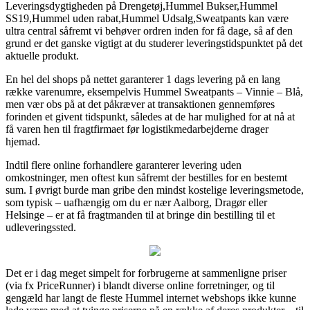
Leveringsdygtigheden på Drengetøj,Hummel Bukser,Hummel
SS19,Hummel uden rabat,Hummel Udsalg,Sweatpants kan være
ultra central såfremt vi behøver ordren inden for få dage, så af den
grund er det ganske vigtigt at du studerer leveringstidspunktet på det
aktuelle produkt.
En hel del shops på nettet garanterer 1 dags levering på en lang
række varenumre, eksempelvis Hummel Sweatpants – Vinnie – Blå,
men vær obs på at det påkræver at transaktionen gennemføres
forinden et givent tidspunkt, således at de har mulighed for at nå at
få varen hen til fragtfirmaet før logistikmedarbejderne drager
hjemad.
Indtil flere online forhandlere garanterer levering uden
omkostninger, men oftest kun såfremt der bestilles for en bestemt
sum. I øvrigt burde man gribe den mindst kostelige leveringsmetode,
som typisk – uafhængig om du er nær Aalborg, Dragør eller
Helsinge – er at få fragtmanden til at bringe din bestilling til et
udleveringssted.
Det er i dag meget simpelt for forbrugerne at sammenligne priser
(via fx PriceRunner) i blandt diverse online forretninger, og til
gengæld har langt de fleste Hummel internet webshops ikke kunne