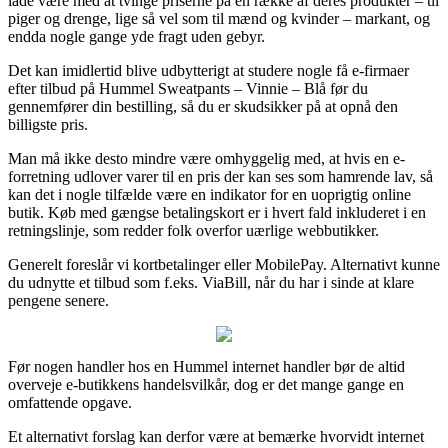
lade være med at tvinge priserne på en række af deres produkter – til
piger og drenge, lige så vel som til mænd og kvinder – markant, og
endda nogle gange yde fragt uden gebyr.
Det kan imidlertid blive udbytterigt at studere nogle få e-firmaer
efter tilbud på Hummel Sweatpants – Vinnie – Blå før du
gennemfører din bestilling, så du er skudsikker på at opnå den
billigste pris.
Man må ikke desto mindre være omhyggelig med, at hvis en e-
forretning udlover varer til en pris der kan ses som hamrende lav, så
kan det i nogle tilfælde være en indikator for en uoprigtig online
butik. Køb med gængse betalingskort er i hvert fald inkluderet i en
retningslinje, som redder folk overfor uærlige webbutikker.
Generelt foreslår vi kortbetalinger eller MobilePay. Alternativt kunne
du udnytte et tilbud som f.eks. ViaBill, når du har i sinde at klare
pengene senere.
Før nogen handler hos en Hummel internet handler bør de altid
overveje e-butikkens handelsvilkår, dog er det mange gange en
omfattende opgave.
Et alternativt forslag kan derfor være at bemærke hvorvidt internet