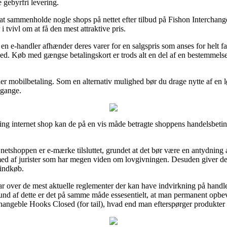
 gebyrfri levering.
 at sammenholde nogle shops på nettet efter tilbud på Fishon Interchang
 tvivl om at få den mest attraktive pris.
en e-handler afhænder deres varer for en salgspris som anses for helt f
ed. Køb med gængse betalingskort er trods alt en del af en bestemmelse,
ler mobilbetaling. Som en alternativ mulighed bør du drage nytte af en l
mgange.
ing internet shop kan de på en vis måde betragte shoppens handelsbeting
tshoppen er e-mærke tilsluttet, grundet at det bør være en antydning af
 med af jurister som har megen viden om lovgivningen. Desuden giver det
 indkøb.
klar over de mest aktuelle reglementer der kan have indvirkning på hand
d af dette er det på samme måde essesentielt, at man permanent opbevar
rchangeble Hooks Closed (for tail), hvad end man efterspørger produkter t