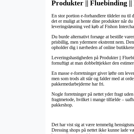
Produkter || Fluebinding ||
En stor portion e-forhandlere tildeler nu til 
det er muligt at hente dine produkter når d
leveringsløsning ved køb af Fishon Intercha
Du burde alternativt forsøge at bestille vare
prisbillig, men ydermere ekstremt nem. Den 
opholder dig i nærheden af online butikkens
Leveringshastigheden på Produkter || Fluebin
fornuftigt at man dobbelttjekker den estime
En masse e-forretninger giver løfte om leve
men som trods alt står og falder med at orde
pakkemedarbejderne har fri.
Nogle forretninger på nettet yder fragt ude
fragtmetode, hvilket i mange tilfælde – uafh
pakkeshop.
Det har vist sig at være temmelig hensigtsmæs
Dressing shops på nettet ikke kunne lade væ