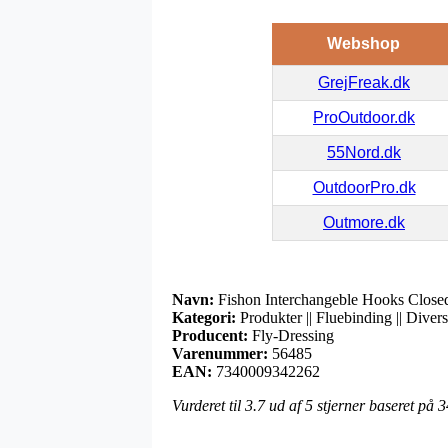
Webshop
GrejFreak.dk
ProOutdoor.dk
55Nord.dk
OutdoorPro.dk
Outmore.dk
Navn:
Fishon Interchangeble Hooks Closed 
Kategori:
Produkter || Fluebinding || Diver
Producent:
Fly-Dressing
Varenummer:
56485
EAN:
7340009342262
Vurderet til
3.7
ud af 5 stjerner baseret på
3