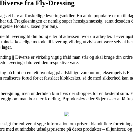
 Diverse fra Fly-Dressing
dags et hav af forskellige leveringsmidler. En af de populære er nu til dag
u har tid. Fragtløsningen er nemlig super hensigtsmæssig, samt desuden
ngeble Hooks Closed (for tail).
rne til levering til din bolig eller til adressen hvor du arbejder. Leverin
mindst kostelige metode til levering vil dog utvivlsomt være selv at h
 lager.
ding || Diverse er virkelig vigtig ifald man står og skal bruge din ordre 
rede leveringsdato ved den respektive vare.
ring på blot en enkelt hverdag på adskillige varenumre, eksempelvis Fis
n realiseres forud for et fastslået klokkeslæt, så de med sikkerhed kan n
n beregning, men undertiden kun hvis der shoppes for en bestemt sum. E
ængig om man bor nær Kolding, Brønderslev eller Skjern – er at få fragtfi
sigt for enhver at søge information om priser i blandt flere forretninger
re med at mindske udsalgspriserne på deres produkter – til juniorer, og