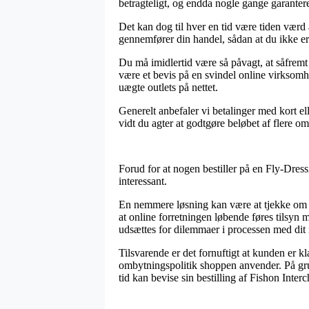
betragteligt, og endda nogle gange garantere
Det kan dog til hver en tid være tiden værd
gennemfører din handel, sådan at du ikke er i
Du må imidlertid være så påvagt, at såfremt 
være et bevis på en svindel online virksomh
uægte outlets på nettet.
Generelt anbefaler vi betalinger med kort el
vidt du agter at godtgøre beløbet af flere o
Forud for at nogen bestiller på en Fly-Dress
interessant.
En nemmere løsning kan være at tjekke om ne
at online forretningen løbende føres tilsyn
udsættes for dilemmaer i processen med dit
Tilsvarende er det fornuftigt at kunden er 
ombytningspolitik shoppen anvender. På grun
tid kan bevise sin bestilling af Fishon Inte