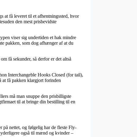
s at få leveret til et afhentningssted, hvor
 desuden den mest prisbevidste
gstypen viser sig undertiden et hak mindre
ente pakken, som dog afhænger af at du
om få sekunder, så derfor er det altså
hon Interchangeble Hooks Closed (for tail),
å at få pakken klargjort forinden
llers må man snuppe den prisbilligste
rmaet til at bringe din bestilling til en
 på nettet, og følgelig har de fleste Fly-
 yderligere også til mænd og kvinder –