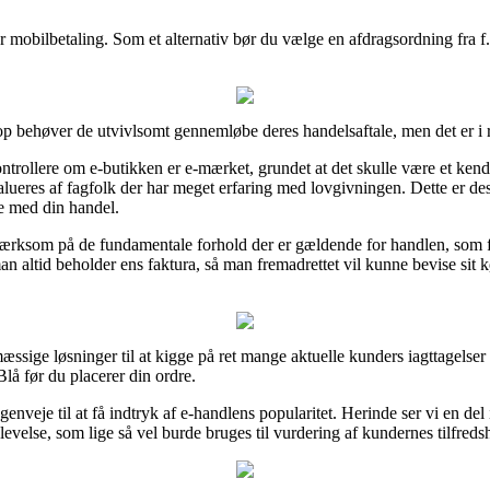
er mobilbetaling. Som et alternativ bør du vælge en afdragsordning fra f.
shop behøver de utvivlsomt gennemløbe deres handelsaftale, men det er i 
trollere om e-butikken er e-mærket, grundet at det skulle være et ken
evalueres af fagfolk der har meget erfaring med lovgivningen. Dette er d
se med din handel.
opmærksom på de fundamentale forhold der er gældende for handlen, som 
t man altid beholder ens faktura, så man fremadrettet vil kunne bevise si
ssige løsninger til at kigge på ret mange aktuelle kunders iagttagelser 
lå før du placerer din ordre.
nveje til at få indtryk af e-handlens popularitet. Herinde ser vi en del 
velse, som lige så vel burde bruges til vurdering af kundernes tilfreds