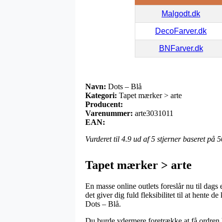
Malgodt.dk
DecoFarver.dk
BNFarver.dk
Navn:
Dots – Blå
Kategori:
Tapet mærker > arte
Producent:
Varenummer:
arte3031011
EAN:
Vurderet til
4.9
ud af 5 stjerner baseret på
5
Tapet mærker > arte
En masse online outlets foreslår nu til dags 
det giver dig fuld fleksibilitet til at hente
Dots – Blå.
Du burde ydermere foretrække at få ordren b