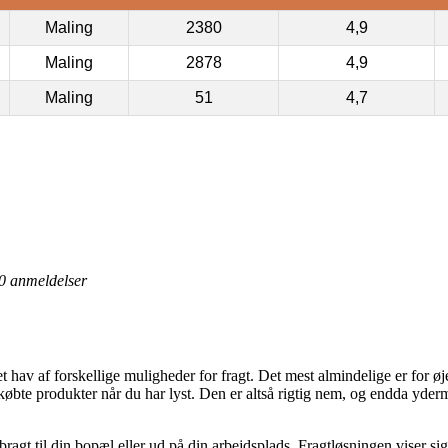
Maling
2380
4,9
Maling
2878
4,9
Maling
51
4,7
0
anmeldelser
et hav af forskellige muligheder for fragt. Det mest almindelige er for øj
 de købte produkter når du har lyst. Den er altså rigtig nem, og endda yd
ragt til din bopæl eller ud på din arbejdsplads. Fragtløsningen viser s