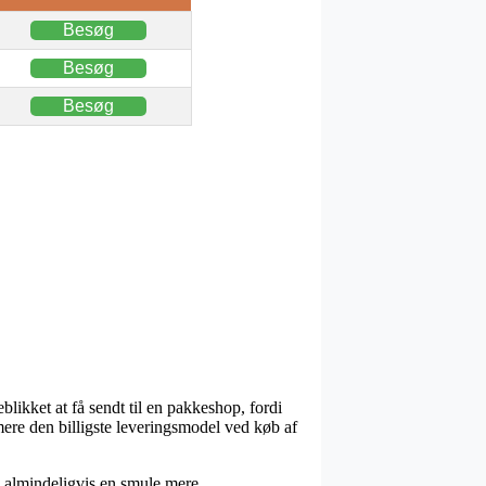
Besøg
Besøg
Besøg
eblikket at få sendt til en pakkeshop, fordi
ermere den billigste leveringsmodel ved køb af
ig almindeligvis en smule mere