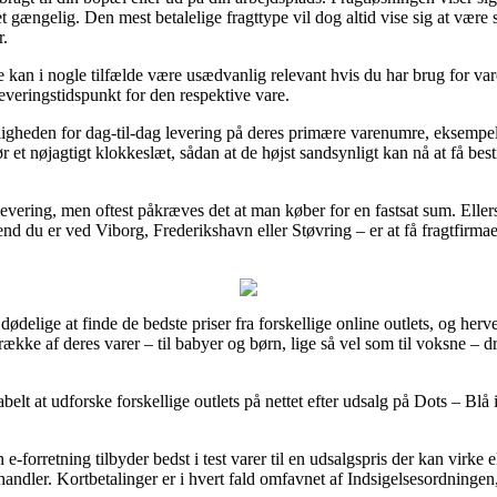
 gængelig. Den mest betalelige fragttype vil dog altid vise sig at være s
r.
 kan i nogle tilfælde være usædvanlig relevant hvis du har brug for vare
leveringstidspunkt for den respektive vare.
ligheden for dag-til-dag levering på deres primære varenumre, eksempel
 et nøjagtigt klokkeslæt, sådan at de højst sandsynligt kan nå at få best
ri levering, men oftest påkræves det at man køber for en fastsat sum. El
d du er ved Viborg, Frederikshavn eller Støvring – er at få fragtfirmaet 
ødelige at finde de bedste priser fra forskellige online outlets, og herve
række af deres varer – til babyer og børn, lige så vel som til voksne – 
abelt at udforske forskellige outlets på nettet efter udsalg på Dots – Blå 
forretning tilbyder bedst i test varer til en udsalgspris der kan virke e
andler. Kortbetalinger er i hvert fald omfavnet af Indsigelsesordningen