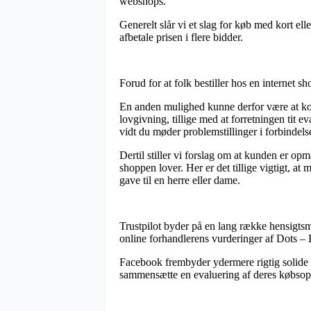
webshops.
Generelt slår vi et slag for køb med kort ell
afbetale prisen i flere bidder.
Forud for at folk bestiller hos en internet 
En anden mulighed kunne derfor være at kon
lovgivning, tillige med at forretningen tit 
vidt du møder problemstillinger i forbindel
Dertil stiller vi forslag om at kunden er 
shoppen lover. Her er det tillige vigtigt, a
gave til en herre eller dame.
Trustpilot byder på en lang række hensigtsmæ
online forhandlerens vurderinger af Dots – B
Facebook frembyder ydermere rigtig solide ge
sammensætte en evaluering af deres købsople