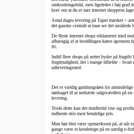
omkostningsfuld, men ligeledes i høj grad let
krav om at du er nær internet shoppens lage
Antal dages levering på Tapet mærker > arte
det ganske centralt at man ser det anslåede 
De fleste internet shops reklamerer med mu
afhængig af at bestillingen køres igennem før
fri.
Indtil flere shops på nettet byder på fragtf
fragtmulighed, der i mange tilfælde – hvad en
udleveringssted.
Det er vældig gnidningsløst for almindelige d
nødsaget til at nedsætte salgsværdien på en 
levering.
Trods dette kan det imidlertid vise sig profit
indhente den mest betalelige pris.
Man bør blot være opmærksom på, at når en e-
gange være et kendetegn på en uærlig e-forh