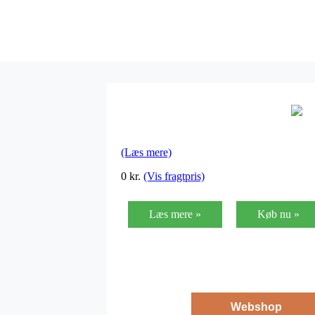
(Læs mere)
0
kr.
(Vis fragtpris)
Læs mere »
Køb nu »
Webshop