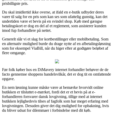
prisbilligste pris.
Du skal imidlertid ikke overse, at ifald en e-butik udbyder deres
varer til salg for en pris som kan ses som ufattelig gunstig, kan det
undertiden være et bevis på en svindel shop. Køb med gængse
betalingskort er dog en del af et reglement, som assisterer kunden
imod fup forhandlere på nettet.
Generelt slår vi et slag for kortbestillinger eller mobilbetaling. Som
en alternativ mulighed burde du drage nytte af en afbetalingsløsning
som for eksempel ViaBill, når du higer efter at godtgøre beløbet af
flere omgange.
Før folk køber hos en DiMavery internet forhandler behøver de de
facto gennemse shoppens handelsvilkår, det er dog tit en omfattende
opgave.
En nem løsning kunne måske være at bemærke hvorvidt online
butikken er tilsluttet e-mærket, fordi det er et bevis på at e-
forhandleren forsvarer dansk lovgivning, tillige med at internet
butikken lejlighedsvis tilses af fagfolk som har meget erfaring med
lovgivningen. Desuden giver det dig mulighed for opbakning, hvis
du bliver udsat for dilemmaer i forbindelse med dit køb.