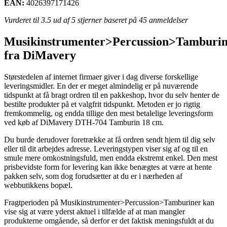
EAN:
4026397171426
Vurderet til
3.5
ud af 5 stjerner baseret på
45
anmeldelser
Musikinstrumenter>Percussion>Tamburi
fra DiMavery
Størstedelen af internet firmaer giver i dag diverse forskellige
leveringsmidler. En der er meget almindelig er på nuværende
tidspunkt at få bragt ordren til en pakkeshop, hvor du selv henter de
bestilte produkter på et valgfrit tidspunkt. Metoden er jo rigtig
fremkommelig, og endda tillige den mest betalelige leveringsform
ved køb af DiMavery DTH-704 Tamburin 18 cm.
Du burde derudover foretrække at få ordren sendt hjem til dig selv
eller til dit arbejdes adresse. Leveringstypen viser sig af og til en
smule mere omkostningsfuld, men endda ekstremt enkel. Den mest
prisbevidste form for levering kan ikke benægtes at være at hente
pakken selv, som dog forudsætter at du er i nærheden af
webbutikkens bopæl.
Fragtperioden på Musikinstrumenter>Percussion>Tamburiner kan
vise sig at være yderst aktuel i tilfælde af at man mangler
produkterne omgående, så derfor er det faktisk meningsfuldt at du