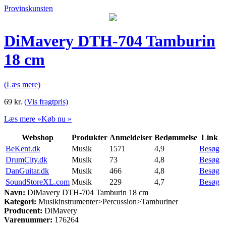
Provinskunsten
DiMavery DTH-704 Tamburin
18 cm
(Læs mere)
69
kr.
(Vis fragtpris)
Læs mere »
Køb nu »
Webshop
Produkter
Anmeldelser
Bedømmelse
Link
BeKent.dk
Musik
1571
4,9
Besøg
DrumCity.dk
Musik
73
4,8
Besøg
DanGuitar.dk
Musik
466
4,8
Besøg
SoundStoreXL.com
Musik
229
4,7
Besøg
Navn:
DiMavery DTH-704 Tamburin 18 cm
Kategori:
Musikinstrumenter>Percussion>Tamburiner
Producent:
DiMavery
Varenummer:
176264