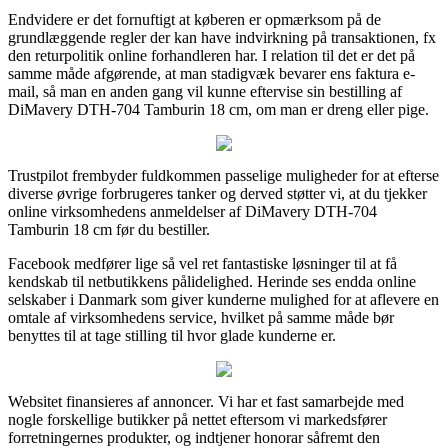
Endvidere er det fornuftigt at køberen er opmærksom på de
grundlæggende regler der kan have indvirkning på transaktionen, fx
den returpolitik online forhandleren har. I relation til det er det på
samme måde afgørende, at man stadigvæk bevarer ens faktura e-
mail, så man en anden gang vil kunne eftervise sin bestilling af
DiMavery DTH-704 Tamburin 18 cm, om man er dreng eller pige.
Trustpilot frembyder fuldkommen passelige muligheder for at efterse
diverse øvrige forbrugeres tanker og derved støtter vi, at du tjekker
online virksomhedens anmeldelser af DiMavery DTH-704
Tamburin 18 cm før du bestiller.
Facebook medfører lige så vel ret fantastiske løsninger til at få
kendskab til netbutikkens pålidelighed. Herinde ses endda online
selskaber i Danmark som giver kunderne mulighed for at aflevere en
omtale af virksomhedens service, hvilket på samme måde bør
benyttes til at tage stilling til hvor glade kunderne er.
Websitet finansieres af annoncer. Vi har et fast samarbejde med
nogle forskellige butikker på nettet eftersom vi markedsfører
forretningernes produkter, og indtjener honorar såfremt den