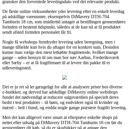
gransker den forventede leveringsdato ved det relevante produkt.
De fleste online virksomheder yder levering efter en enkelt hverdag
på adskillige varenumre, eksempelvis DiMavery DTH-704
Tamburin 18 cm, som imidlertid antager at bestillingen gennemføres
forinden et bestemt tidspunkt, således at de kan nå at få produktet
sendt afsted forinden personalet får fri.
Nogle få webshops frembyder levering uden beregning, men i
mange tilfælde kun hvis du aftager for en konkret sum. Desuden
kunne man vælge den mest letkøbte fragtmetode, hvilket mange
gange – uden hensyn til om man bor nær Aarhus, Frederiksværk
eller Sæby – er at få fragtfirmaet til at levere din pakke til et
udleveringssted.
Det er jo ret så let gængeligt for alle at analysere priser hos diverse
e-butikker, og derved har adskillige DiMavery online webshops
fundet det nødvendigt at reducere salgsværdien på specielt deres
bedst i test produkter – til børn, og endvidere også til kvinder og
mænd – helt i bund, og endda nogle gange præstere fragtfri levering.
Men det kan alligevel være smart at efterprøve enkelte shops på
nettet efter udsalg på DiMavery DTH-704 Tamburin 18 cm før du
gennemfører dit køb, så du er skudsikker på at antage den