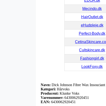
EDOA.dk
Mecindo.dk
HairOutlet.dk
eHudpleje.dk
Perfect-Body.dk
CetinaSkincare.c
Cultskincare.dk
Fashiongirl.dk
LookFoxy.dk
Navn:
Dick Johnson Fibre Wax Insouciant 
Kategori:
Hårvoks
Producent:
Klunke Voks
Varenummer:
6430062920451
EAN:
6430062920451