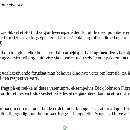
anmeldelser
eblikket et stort udvalg af leveringsmåder. En af de mest populære er p
ed for det. Leveringstypen er altså ret så enkel, og oftest tilmed den mi
).
il din lejlighed eller hus eller til din arbejdsplads. Fragtmetoden viser
veringsversion vil dog altid vise sig at være at du selv henter pakken, m
udslagsgivende forudsat man behøver dine nye varer om kort tid, og her
å den respektive vare.
dag fragt på en række af deres varenumre, eksempelvis Dick Johnson Fi
ud for et bestemt klokkeslæt, således at de garanteret kan nå at få ordr
ninger, men i mange tilfælde er det under betingelse af at du aftager fo
t – ligegyldigt om du bor nær Køge, Lillerød eller Sorø – vil blive at få 