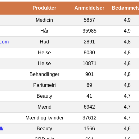
Produkter
Anmeldelser
Bedømmel
Medicin
5857
4,9
Hår
35985
4,9
.com
Hud
2891
4,8
Helse
8030
4,8
Helse
10871
4,8
Behandlinger
901
4,8
k
Parfumefri
69
4,8
Beauty
41
4,7
Mænd
6942
4,7
Mænd og kvinder
37612
4,7
dk
Beauty
1566
4,6