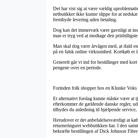
Det har vist sig at være vældig uproblematisk
netbutikker ikke kunne slippe for at nedskæ
frembyde levering uden betaling.
Dog kan det immervæk være gavnligt at inspic
man er tryg ved at modtage den prisbilligste 
Man skal dog være årvågen med, at ifald en o
på en falsk online virksomhed. Kortkøb er ik
Generelt går vi ind for bestillinger med kort
pengene over en periode.
Forinden folk shopper hos en Klunke Voks o
Et alternativt forslag kunne måske være at
efterkommer de gældende danske regler, udov
tilbydes du anledning til hjælpende service,
Herudover er det anbefalelsesværdigt at køb
returneringsret webbutikken har. I den samm
bekræfte bestillingen af Dick Johnson Fibre