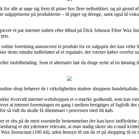
 for alle at søge sig frem til priser hos flere netbutikker, og på grund a
re salgspriserne på produkterne – til piger og drenge, samt også til vo
ere et par internet outlets efter tilbud på Dick Johnson Fibre Wax Insou
pris.
nline forretning annoncerer et produkt for en salgspris der kan virke he
ke desto mindre indbefattet af et regulativ, der værner køber overfor uæ
 eller mobilbetaling. Som et alternativ bør du drage nytte af en løsning fr
nline shop behøver de i virkeligheden studere shoppens handelsaftale,
 tjekke hvorvidt internet webshoppen er e-mærke godkendt, som kan være
er at internet forretningen en gang i mellem besigtiges af fagfolk der
 for så vidt du skulle få dilemmaer i processen med dit køb.
er er obs på de mest essentielle bestemmelser der kan have indflydelse
enhæng er det ydermere relevant, at man stadig sikrer sin e-mail kvitte
 Wax Insouciant (100 ml), uden hensyn til om du er på shopping til en 