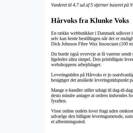
Vurderet til
4.7
ud af 5 stjerner baseret på
9
Hårvoks fra Klunke Voks
En række webbutikker i Danmark udlover i øj
selv kan hente bestillingen når der er muligh
Dick Johnson Fibre Wax Insouciant (100 ml
Du burde også overveje at få varerne sendt t
ligeledes ultra simpel. Den prisbilligste le
webshoppens arbejdslager.
Leveringstiden på Hårvoks er jo usædvanlig 
besigtiger det anslåede leveringstidspunkt p
Mange e-handler stiller udsigt til dag-til-
desto mindre antager at ordren indsendes for
fyraften.
Visse online outlets lover fragt uden omkost
udvælge den billigste leveringsmetode, som ti
et afhentningssted.