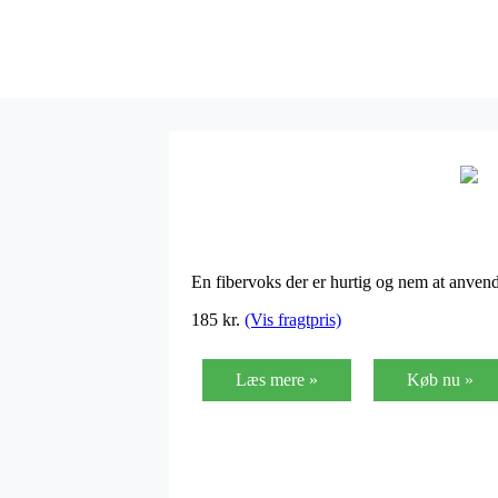
En fibervoks der er hurtig og nem at anvend
185
kr.
(Vis fragtpris)
Læs mere »
Køb nu »