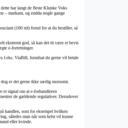
f dette har langt de fleste Klunke Voks
ksne – markant, og endda nogle gange
ciant (100 ml) forud for at du bestiller, så
lt ekstremt god, så kan det tit være et bevis
gte e-forretninger.
a f.eks. ViaBill, forudsat du gerne vil betale
 dog er det gerne ikke særlig morsomt.
 et signal om at e-forhandleren
 mestrer de gældende regulativer. Derudover
 på handlen, som for eksempel hvilken
ring, således man når som helst vil kunne
mand eller kvinde.