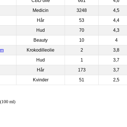
CBD olie
661
4,6
Medicin
3248
4,5
Hår
53
4,4
Hud
70
4,3
Beauty
10
4
om
Krokodilleolie
2
3,8
Hud
1
3,7
Hår
173
3,7
Kvinder
51
2,5
(100 ml)