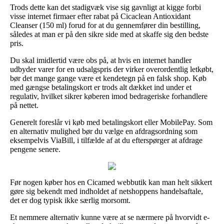
Trods dette kan det stadigvæk vise sig gavnligt at kigge forbi
visse internet firmaer efter rabat på Cicaclean Antioxidant
Cleanser (150 ml) forud for at du gennemfører din bestilling,
således at man er på den sikre side med at skaffe sig den bedste
pris.
Du skal imidlertid være obs på, at hvis en internet handler
udbyder varer for en udsalgspris der virker overordentlig letkøbt,
bør det mange gange være et kendetegn på en falsk shop. Køb
med gængse betalingskort er trods alt dækket ind under et
regulativ, hvilket sikrer køberen imod bedrageriske forhandlere
på nettet.
Generelt foreslår vi køb med betalingskort eller MobilePay. Som
en alternativ mulighed bør du vælge en afdragsordning som
eksempelvis ViaBill, i tilfælde af at du efterspørger at afdrage
pengene senere.
Før nogen køber hos en Cicamed webbutik kan man helt sikkert
gøre sig bekendt med indholdet af netshoppens handelsaftale,
det er dog typisk ikke særlig morsomt.
Et nemmere alternativ kunne være at se nærmere på hvorvidt e-