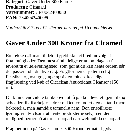
Kategori:
Gaver Under 300 Kroner
Producent:
Cicamed
Varenummer:
7340042400080
EAN:
7340042400080
Vurderet til
3.7
ud af 5 stjerner baseret på
16
anmeldelser
Gaver Under 300 Kroner fra Cicamed
En række e-firmaer tildeler i øjeblikket et bredt udvalg af
fragtmuligheder. Den mest almindelige er nu om dage at få
leveret til et udleveringssted, som gør at du kan hente ordren når
det passer ind i din hverdag. Fragtformen er jo temmelig
fleksibel, og mange gange også den mindst kostelige
fragtløsning ved køb af Cicaclean Antioxidant Cleanser (150
ml).
Du kunne endvidere tænke over at få pakken leveret hjem til dig
selv eller til dit arbejdes adresse. Den er undertiden en tand mere
bekostelig, men samtidig temmelig nem. Den prisbilligste
løsning er utvivlsomt at hente produkterne selv, men den
mulighed beroer på at du har bopæl nær webbutikkens bopæl.
Fragtperioden på Gaver Under 300 Kroner er naturligvis