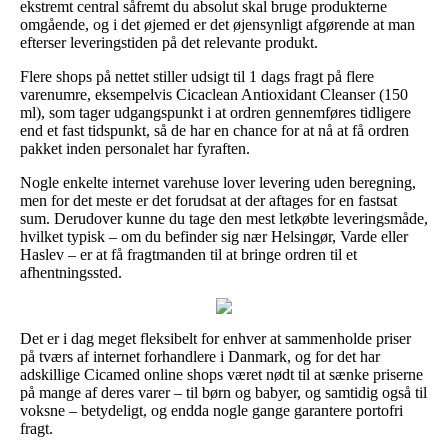
ekstremt central såfremt du absolut skal bruge produkterne
omgående, og i det øjemed er det øjensynligt afgørende at man
efterser leveringstiden på det relevante produkt.
Flere shops på nettet stiller udsigt til 1 dags fragt på flere
varenumre, eksempelvis Cicaclean Antioxidant Cleanser (150
ml), som tager udgangspunkt i at ordren gennemføres tidligere
end et fast tidspunkt, så de har en chance for at nå at få ordren
pakket inden personalet har fyraften.
Nogle enkelte internet varehuse lover levering uden beregning,
men for det meste er det forudsat at der aftages for en fastsat
sum. Derudover kunne du tage den mest letkøbte leveringsmåde,
hvilket typisk – om du befinder sig nær Helsingør, Varde eller
Haslev – er at få fragtmanden til at bringe ordren til et
afhentningssted.
Det er i dag meget fleksibelt for enhver at sammenholde priser
på tværs af internet forhandlere i Danmark, og for det har
adskillige Cicamed online shops været nødt til at sænke priserne
på mange af deres varer – til børn og babyer, og samtidig også til
voksne – betydeligt, og endda nogle gange garantere portofri
fragt.