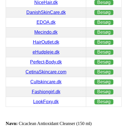
NiceHair.dk
Besøg
DanishSkinCare.dk
Besøg
EDOA.dk
Besøg
Mecindo.dk
Besøg
HairOutlet.dk
Besøg
eHudpleje.dk
Besøg
Perfect-Body.dk
Besøg
CetinaSkincare.com
Besøg
Cultskincare.dk
Besøg
Fashiongirl.dk
Besøg
LookFoxy.dk
Besøg
Navn:
Cicaclean Antioxidant Cleanser (150 ml)