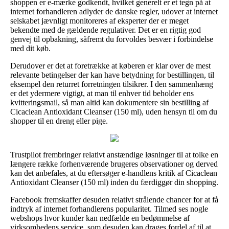
shoppen er e-mærke godkendt, hvilket generelt er et tegn på at
internet forhandleren adlyder de danske regler, udover at internet
selskabet jævnligt monitoreres af eksperter der er meget
bekendte med de gældende regulativer. Det er en rigtig god
genvej til opbakning, såfremt du forvoldes besvær i forbindelse
med dit køb.
Derudover er det at foretrække at køberen er klar over de mest
relevante betingelser der kan have betydning for bestillingen, til
eksempel den returret forretningen tilsikrer. I den sammenhæng
er det ydermere vigtigt, at man til enhver tid beholder ens
kvitteringsmail, så man altid kan dokumentere sin bestilling af
Cicaclean Antioxidant Cleanser (150 ml), uden hensyn til om du
shopper til en dreng eller pige.
Trustpilot frembringer relativt anstændige løsninger til at tolke en
længere række forhenværende brugeres observationer og derved
kan det anbefales, at du eftersøger e-handlens kritik af Cicaclean
Antioxidant Cleanser (150 ml) inden du færdiggør din shopping.
Facebook fremskaffer desuden relativt strålende chancer for at få
indtryk af internet forhandlerens popularitet. Tilmed ses nogle
webshops hvor kunder kan nedfælde en bedømmelse af
virksomhedens service, som desuden kan drages fordel af til at