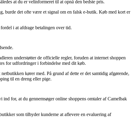
edes at du er velinformeret til at opnå den bedste pris.
g, burde det ofte være et signal om en falsk e-butik. Køb med kort er
fordel i at afdrage betalingen over tid.
dsende.
leren understøtter de officielle regler, foruden at internet shoppen
tes for udfordringer i forbindelse med dit køb.
 netbutikken kører med. På grund af dette er det samtidig afgørende,
ng til en dreng eller pige.
vi ind for, at du gennemsøger online shoppens omtaler af Camelbak
utikker som tilbyder kunderne at aflevere en evaluering af