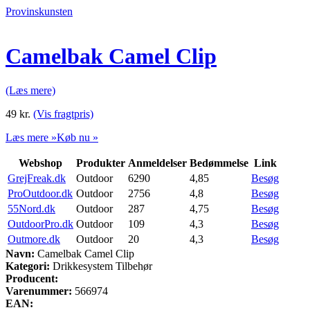
Provinskunsten
Camelbak Camel Clip
(Læs mere)
49
kr.
(Vis fragtpris)
Læs mere »
Køb nu »
Webshop
Produkter
Anmeldelser
Bedømmelse
Link
GrejFreak.dk
Outdoor
6290
4,85
Besøg
ProOutdoor.dk
Outdoor
2756
4,8
Besøg
55Nord.dk
Outdoor
287
4,75
Besøg
OutdoorPro.dk
Outdoor
109
4,3
Besøg
Outmore.dk
Outdoor
20
4,3
Besøg
Navn:
Camelbak Camel Clip
Kategori:
Drikkesystem Tilbehør
Producent:
Varenummer:
566974
EAN: