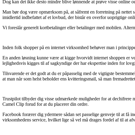
Dog kan det ikke desto mindre blive lønnende at prøve visse online out
Man bør dog være opmærksom på, at såfremt en forretning på nettet sæl
imidlertid indbefattet af et lovbud, der bistår en overfor uoprigtige onl
Vi foreslår generelt kortbetalinger eller betalinger med mobilen. Altern
Inden folk shopper på en internet virksomhed behøver man i princippe
En anden løsning kunne være at kigge hvorvidt internet shoppen er veri
lejlighedsvis kigges til af sagkyndige der har ekspertise inden for lov
Tilsvarende er det godt at du er påpasselig med de vigtigste bestemme
at man når som helst beholder ens kvitteringsmail, så man fremadrette
Trustpilot tilbyder dig visse udmærkede muligheder for at dechifre
Camel Clip forud for at du placerer din ordre.
Facebook forærer dig ydermere sådan set passelige genveje til at få 
virksomhedens service, hvilket lige så vel må drages fordel af til at af