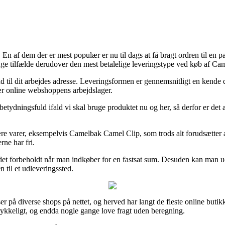
r. En af dem der er mest populær er nu til dags at få bragt ordren til en
ange tilfælde derudover den mest betalelige leveringstype ved køb af C
er ud til dit arbejdes adresse. Leveringsformen er gennemsnitligt en kend
nær online webshoppens arbejdslager.
tydningsfuld ifald vi skal bruge produktet nu og her, så derfor er det 
e varer, eksempelvis Camelbak Camel Clip, som trods alt forudsætter at 
rne har fri.
er det forbeholdt når man indkøber for en fastsat sum. Desuden kan man 
n til et udleveringssted.
riser på diverse shops på nettet, og herved har langt de fleste online buti
trykkeligt, og endda nogle gange love fragt uden beregning.