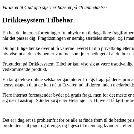
Vurderet til
4
ud af 5 stjerner baseret på
48
anmeldelser
Drikkesystem Tilbehør
En hel del internet forretninger frembyder nu til dags flere fragtforme
når det passer dig. Fragtløsningen er nemlig særdeles simpel, og i m
Du bør tillige tænke over at få varerne leveret til din privatbolig ell
utvivlsomt at du selv henter varerne, som jo er betinget af at du bor 
Fragttiden på Drikkesystem Tilbehør kan vise sig at være usædvanlig be
vedkommende produkt.
En lang række online selskaber garanterer 1 dags fragt på deres primær
hensynstagen til at de kan nå at få varen ud af døren inden medarbejde
Flere internet foretagender byder på gratis fragt, men for det meste 
sig nær Taastrup, Sønderborg eller Helsinge – vil blive at få kørt ordre
Det er i dag ret så problemfrit for os alle at finde frem til de bedste p
produkter – til piger og drenge, og ligeså til mænd og kvinder – efter