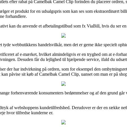
lets efter rabat på Camelbak Camel Clip forinden du placerer ordren, sål
ger et produkt for en udsalgspris som kan ses som ekstraordinært billi
ine forhandlere.
ativt kan du anvende et afbetalingstilbud som fx ViaBill, hvis du ser en 
t tyde webbutikkens handelsvilkår, men det er gerne ikke specielt ophi
ficeret af e-mærket, hvilket almindeligvis er en tryghed om at e-forhand
givningen. Desuden får du lejlighed til hjælpende service, ifald du udsæt
lser der har indvirkning på ordren, som for eksempel den ombytningsret
t kan påvise sit køb af Camelbak Camel Clip, uanset om man er på shoppi
re mange forhenværende konsumenters bedømmelser og af den grund går 
indtryk af webshoppens kundetilfredshed. Derudover er der en række netb
veje hvor tilfredse kunderne er.