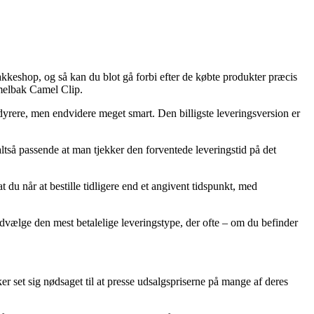
 pakkeshop, og så kan du blot gå forbi efter de købte produkter præcis
amelbak Camel Clip.
e dyrere, men endvidere meget smart. Den billigste leveringsversion er
altså passende at man tjekker den forventede leveringstid på det
du når at bestille tidligere end et angivent tidspunkt, med
udvælge den mest betalelige leveringstype, der ofte – om du befinder
kker set sig nødsaget til at presse udsalgspriserne på mange af deres