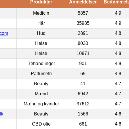
Produkter
Anmeldelser
Bedømmel
Medicin
5857
4,9
Hår
35985
4,9
.com
Hud
2891
4,8
Helse
8030
4,8
Helse
10871
4,8
Behandlinger
901
4,8
k
Parfumefri
69
4,8
Beauty
41
4,7
Mænd
6942
4,7
Mænd og kvinder
37612
4,7
dk
Beauty
1566
4,6
CBD olie
661
4,6