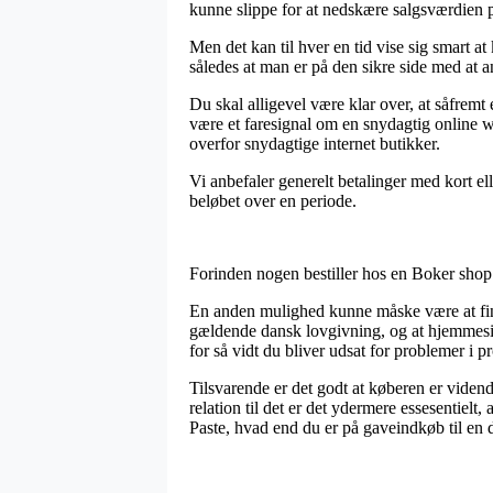
kunne slippe for at nedskære salgsværdien på
Men det kan til hver en tid vise sig smart 
således at man er på den sikre side med at a
Du skal alligevel være klar over, at såfremt
være et faresignal om en snydagtig online we
overfor snydagtige internet butikker.
Vi anbefaler generelt betalinger med kort ell
beløbet over en periode.
Forinden nogen bestiller hos en Boker shop 
En anden mulighed kunne måske være at fin
gældende dansk lovgivning, og at hjemmesid
for så vidt du bliver udsat for problemer i 
Tilsvarende er det godt at køberen er vidend
relation til det er det ydermere essesentiel
Paste, hvad end du er på gaveindkøb til en d