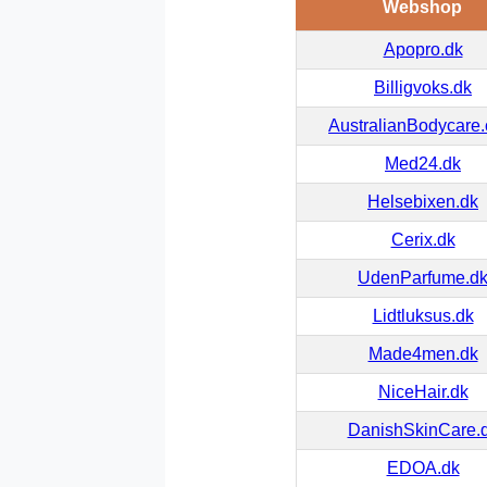
Webshop
Apopro.dk
Billigvoks.dk
AustralianBodycare
Med24.dk
Helsebixen.dk
Cerix.dk
UdenParfume.d
Lidtluksus.dk
Made4men.dk
NiceHair.dk
DanishSkinCare.
EDOA.dk