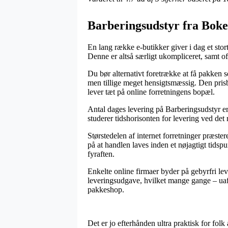
Barberingsudstyr fra Boke
En lang række e-butikker giver i dag et stor
Denne er altså særligt ukompliceret, samt o
Du bør alternativt foretrække at få pakken se
men tillige meget hensigtsmæssig. Den prisbil
lever tæt på online forretningens bopæl.
Antal dages levering på Barberingsudstyr er 
studerer tidshorisonten for levering ved det
Størstedelen af internet forretninger præst
på at handlen laves inden et nøjagtigt tidsp
fyraften.
Enkelte online firmaer byder på gebyrfri lev
leveringsudgave, hvilket mange gange – uafh
pakkeshop.
Det er jo efterhånden ultra praktisk for folk