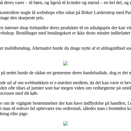
 deres varer – til børn, og ligeså til kvinder og mænd – en hel del, og 
at kontrollere nogle få webshops efter rabat på Böker Læderstrop med P
ntage den skarpeste pris.
 en internet shop forhandler deres produkter til en udsalgspris der kan 
bshop. Bestillinger med betalingskort er ikke desto mindre indbefattet 
er mobilbetaling. Alternativt burde du drage nytte af et afdragstilbud som
på nettet burde de sådan set gennemse deres handelsaftale, dog er det n
de ud af om webbutikken er e-mærket medlem, da det kan være et bev
en ofte tilses af jurister som har megen viden om vedtægterne på områd
processen med dit køb.
e om de vigtigste bestemmelser der kan have indflydelse på handlen, f.ek
t, at man til enhver tid opbevarer ens ordremail, således man i fremtide
reng eller pige.