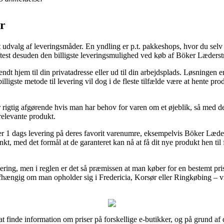
r
t udvalg af leveringsmåder. En yndling er p.t. pakkeshops, hvor du selv
ftest desuden den billigste leveringsmulighed ved køb af Böker Læders
ndt hjem til din privatadresse eller ud til din arbejdsplads. Løsningen e
ligste metode til levering vil dog i de fleste tilfælde være at hente pro
rigtig afgørende hvis man har behov for varen om et øjeblik, så med det
 relevante produkt.
erer 1 dags levering på deres favorit varenumre, eksempelvis Böker Læd
unkt, med det formål at de garanteret kan nå at få dit nye produkt hen ti
ering, men i reglen er det så præmissen at man køber for en bestemt pris
ængig om man opholder sig i Fredericia, Korsør eller Ringkøbing – vil 
 at finde information om priser på forskellige e-butikker, og på grund af 