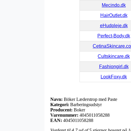
Mecindo.dk
HairOutlet.dk
eHudpleje.dk
Perfect-Body.dk
CetinaSkincare.c
Cultskincare.dk
Fashiongirl.dk
LookFoxy.dk
Navn:
Böker Læderstrop med Paste
Kategori:
Barberingsudstyr
Producent:
Boker
Varenummer:
4045011058288
EAN:
4045011058288
Vurderet til
4.7
ud af 5 stjerner baseret på
1