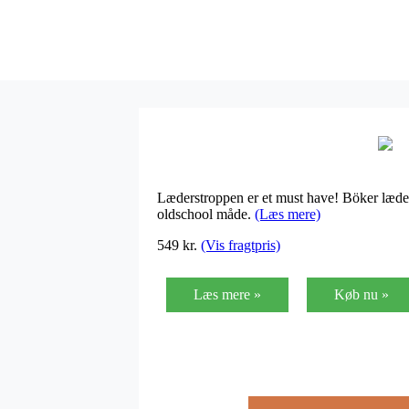
Læderstroppen er et must have! Böker læder
oldschool måde.
(Læs mere)
549
kr.
(Vis fragtpris)
Læs mere »
Køb nu »