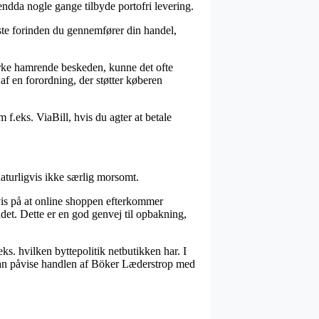
endda nogle gange tilbyde portofri levering.
aste forinden du gennemfører din handel,
virke hamrende beskeden, kunne det ofte
af en forordning, der støtter køberen
 f.eks. ViaBill, hvis du agter at betale
aturligvis ikke særlig morsomt.
is på at online shoppen efterkommer
et. Dette er en god genvej til opbakning,
s. hvilken byttepolitik netbutikken har. I
n kan påvise handlen af Böker Læderstrop med