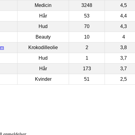
Medicin
3248
4,5
Hår
53
4,4
Hud
70
4,3
Beauty
10
4
om
Krokodilleolie
2
3,8
Hud
1
3,7
Hår
173
3,7
Kvinder
51
2,5
8
anmeldelser