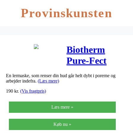
Provinskunsten
Biotherm
Pure-Fect
Mask (75 ml)
En lermaske, som renser din hud går helt dybt i porerne og
arbejder indefra.
(Læs mere)
190
kr.
(Vis fragtpris)
Læs mere »
Køb nu »