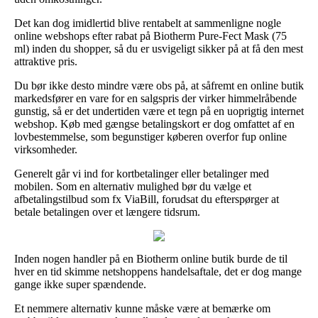
Det kan dog imidlertid blive rentabelt at sammenligne nogle
online webshops efter rabat på Biotherm Pure-Fect Mask (75
ml) inden du shopper, så du er usvigeligt sikker på at få den mest
attraktive pris.
Du bør ikke desto mindre være obs på, at såfremt en online butik
markedsfører en vare for en salgspris der virker himmelråbende
gunstig, så er det undertiden være et tegn på en uoprigtig internet
webshop. Køb med gængse betalingskort er dog omfattet af en
lovbestemmelse, som begunstiger køberen overfor fup online
virksomheder.
Generelt går vi ind for kortbetalinger eller betalinger med
mobilen. Som en alternativ mulighed bør du vælge et
afbetalingstilbud som fx ViaBill, forudsat du efterspørger at
betale betalingen over et længere tidsrum.
Inden nogen handler på en Biotherm online butik burde de til
hver en tid skimme netshoppens handelsaftale, det er dog mange
gange ikke super spændende.
Et nemmere alternativ kunne måske være at bemærke om