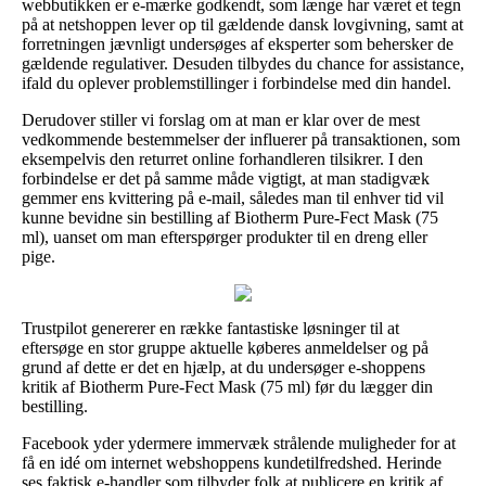
webbutikken er e-mærke godkendt, som længe har været et tegn
på at netshoppen lever op til gældende dansk lovgivning, samt at
forretningen jævnligt undersøges af eksperter som behersker de
gældende regulativer. Desuden tilbydes du chance for assistance,
ifald du oplever problemstillinger i forbindelse med din handel.
Derudover stiller vi forslag om at man er klar over de mest
vedkommende bestemmelser der influerer på transaktionen, som
eksempelvis den returret online forhandleren tilsikrer. I den
forbindelse er det på samme måde vigtigt, at man stadigvæk
gemmer ens kvittering på e-mail, således man til enhver tid vil
kunne bevidne sin bestilling af Biotherm Pure-Fect Mask (75
ml), uanset om man efterspørger produkter til en dreng eller
pige.
Trustpilot genererer en række fantastiske løsninger til at
eftersøge en stor gruppe aktuelle køberes anmeldelser og på
grund af dette er det en hjælp, at du undersøger e-shoppens
kritik af Biotherm Pure-Fect Mask (75 ml) før du lægger din
bestilling.
Facebook yder ydermere immervæk strålende muligheder for at
få en idé om internet webshoppens kundetilfredshed. Herinde
ses faktisk e-handler som tilbyder folk at publicere en kritik af