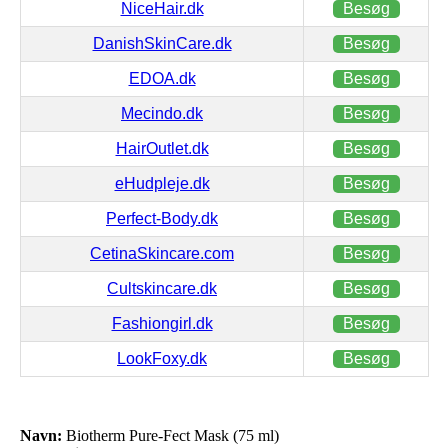
NiceHair.dk
Besøg
DanishSkinCare.dk
Besøg
EDOA.dk
Besøg
Mecindo.dk
Besøg
HairOutlet.dk
Besøg
eHudpleje.dk
Besøg
Perfect-Body.dk
Besøg
CetinaSkincare.com
Besøg
Cultskincare.dk
Besøg
Fashiongirl.dk
Besøg
LookFoxy.dk
Besøg
Navn:
Biotherm Pure-Fect Mask (75 ml)