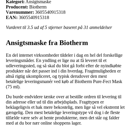
Kategori:
Ansigtsmaske
Producent:
Biotherm
Varenummer:
3605540915318
EAN:
3605540915318
Vurderet til
3.5
ud af 5 stjerner baseret på
31
anmeldelser
Ansigtsmaske fra Biotherm
En del internet virksomheder tildeler i dag en hel del forskellige
leveringsmåder. En yndling er lige nu at få leveret til et
udleveringssted, og så skal du blot gå forbi efter de nyindkøbte
produkter når det passer ind i din hverdag. Fragtmuligheden er
altså rigtig ukompliceret, og typisk derudover den mest
betalelige leveringsmanér ved køb af Biotherm Pure-Fect Mask
(75 ml).
Du burde endvidere tænke over at bestille ordren til levering til
din adresse eller ud til din arbejdsplads. Fragttypen er
beklageligvis et hak mere bekostelig, men lige så vel ekstremt let
gængelig. Den mest betalelige leveringstype vil dog i de fleste
tilfælde være selv at hente produkterne, men det står og falder
med at du bor nær online shoppens lager.