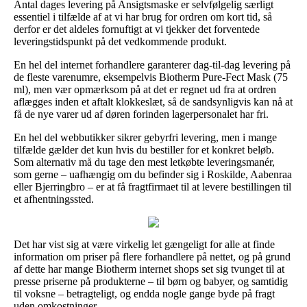
Antal dages levering på Ansigtsmaske er selvfølgelig særligt
essentiel i tilfælde af at vi har brug for ordren om kort tid, så
derfor er det aldeles fornuftigt at vi tjekker det forventede
leveringstidspunkt på det vedkommende produkt.
En hel del internet forhandlere garanterer dag-til-dag levering på
de fleste varenumre, eksempelvis Biotherm Pure-Fect Mask (75
ml), men vær opmærksom på at det er regnet ud fra at ordren
aflægges inden et aftalt klokkeslæt, så de sandsynligvis kan nå at
få de nye varer ud af døren forinden lagerpersonalet har fri.
En hel del webbutikker sikrer gebyrfri levering, men i mange
tilfælde gælder det kun hvis du bestiller for et konkret beløb.
Som alternativ må du tage den mest letkøbte leveringsmanér,
som gerne – uafhængig om du befinder sig i Roskilde, Aabenraa
eller Bjerringbro – er at få fragtfirmaet til at levere bestillingen til
et afhentningssted.
Det har vist sig at være virkelig let gængeligt for alle at finde
information om priser på flere forhandlere på nettet, og på grund
af dette har mange Biotherm internet shops set sig tvunget til at
presse priserne på produkterne – til børn og babyer, og samtidig
til voksne – betragteligt, og endda nogle gange byde på fragt
uden omkostninger.