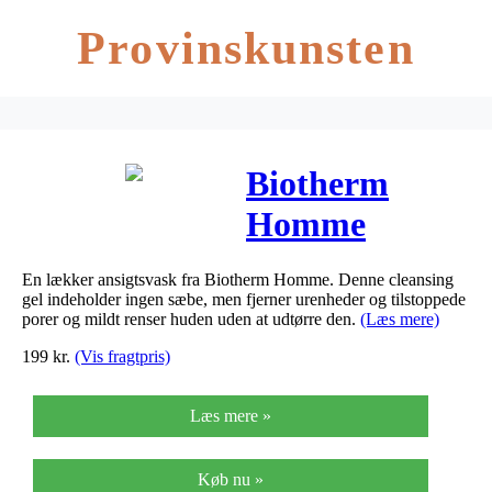
Provinskunsten
Biotherm
Homme
Cleansing Gel
En lækker ansigtsvask fra Biotherm Homme. Denne cleansing
(150 ml)
gel indeholder ingen sæbe, men fjerner urenheder og tilstoppede
porer og mildt renser huden uden at udtørre den.
(Læs mere)
199
kr.
(Vis fragtpris)
Læs mere »
Køb nu »