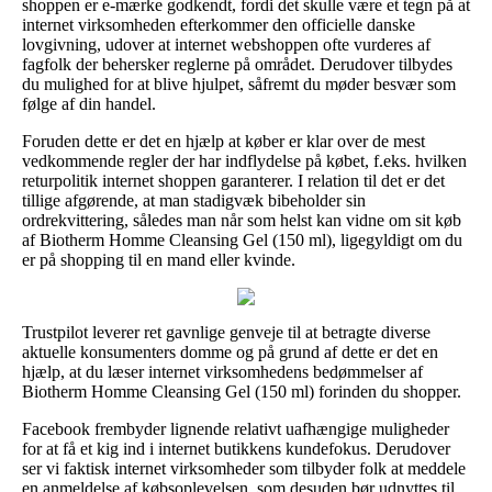
shoppen er e-mærke godkendt, fordi det skulle være et tegn på at
internet virksomheden efterkommer den officielle danske
lovgivning, udover at internet webshoppen ofte vurderes af
fagfolk der behersker reglerne på området. Derudover tilbydes
du mulighed for at blive hjulpet, såfremt du møder besvær som
følge af din handel.
Foruden dette er det en hjælp at køber er klar over de mest
vedkommende regler der har indflydelse på købet, f.eks. hvilken
returpolitik internet shoppen garanterer. I relation til det er det
tillige afgørende, at man stadigvæk bibeholder sin
ordrekvittering, således man når som helst kan vidne om sit køb
af Biotherm Homme Cleansing Gel (150 ml), ligegyldigt om du
er på shopping til en mand eller kvinde.
Trustpilot leverer ret gavnlige genveje til at betragte diverse
aktuelle konsumenters domme og på grund af dette er det en
hjælp, at du læser internet virksomhedens bedømmelser af
Biotherm Homme Cleansing Gel (150 ml) forinden du shopper.
Facebook frembyder lignende relativt uafhængige muligheder
for at få et kig ind i internet butikkens kundefokus. Derudover
ser vi faktisk internet virksomheder som tilbyder folk at meddele
en anmeldelse af købsoplevelsen, som desuden bør udnyttes til