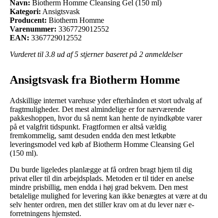
Navn:
Biotherm Homme Cleansing Gel (150 ml)
Kategori:
Ansigtsvask
Producent:
Biotherm Homme
Varenummer:
3367729012552
EAN:
3367729012552
Vurderet til
3.8
ud af 5 stjerner baseret på
2
anmeldelser
Ansigtsvask fra Biotherm Homme
Adskillige internet varehuse yder efterhånden et stort udvalg af
fragtmuligheder. Det mest almindelige er for nærværende
pakkeshoppen, hvor du så nemt kan hente de nyindkøbte varer
på et valgfrit tidspunkt. Fragtformen er altså vældig
fremkommelig, samt desuden endda den mest letkøbte
leveringsmodel ved køb af Biotherm Homme Cleansing Gel
(150 ml).
Du burde ligeledes planlægge at få ordren bragt hjem til dig
privat eller til din arbejdsplads. Metoden er til tider en anelse
mindre prisbillig, men endda i høj grad bekvem. Den mest
betalelige mulighed for levering kan ikke benægtes at være at du
selv henter ordren, men det stiller krav om at du lever nær e-
forretningens hjemsted.