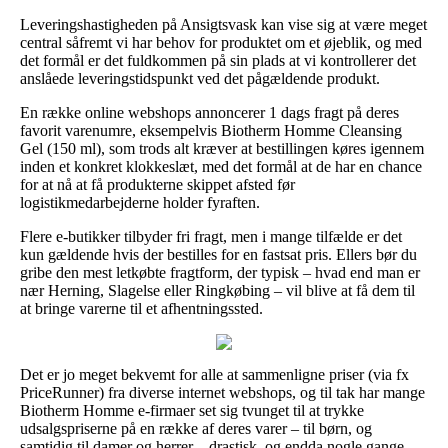
Leveringshastigheden på Ansigtsvask kan vise sig at være meget
central såfremt vi har behov for produktet om et øjeblik, og med
det formål er det fuldkommen på sin plads at vi kontrollerer det
anslåede leveringstidspunkt ved det pågældende produkt.
En række online webshops annoncerer 1 dags fragt på deres
favorit varenumre, eksempelvis Biotherm Homme Cleansing
Gel (150 ml), som trods alt kræver at bestillingen køres igennem
inden et konkret klokkeslæt, med det formål at de har en chance
for at nå at få produkterne skippet afsted før
logistikmedarbejderne holder fyraften.
Flere e-butikker tilbyder fri fragt, men i mange tilfælde er det
kun gældende hvis der bestilles for en fastsat pris. Ellers bør du
gribe den mest letkøbte fragtform, der typisk – hvad end man er
nær Herning, Slagelse eller Ringkøbing – vil blive at få dem til
at bringe varerne til et afhentningssted.
Det er jo meget bekvemt for alle at sammenligne priser (via fx
PriceRunner) fra diverse internet webshops, og til tak har mange
Biotherm Homme e-firmaer set sig tvunget til at trykke
udsalgspriserne på en række af deres varer – til børn, og
samtidig til damer og herrer – drastisk, og endda nogle gange