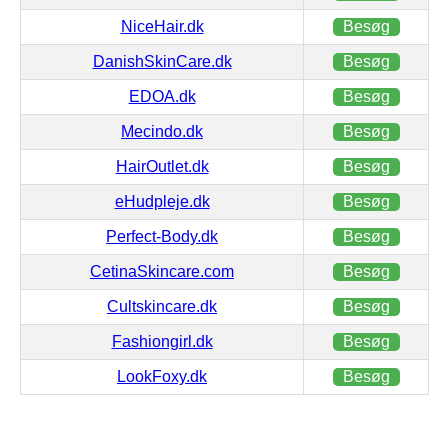
NiceHair.dk
Besøg
DanishSkinCare.dk
Besøg
EDOA.dk
Besøg
Mecindo.dk
Besøg
HairOutlet.dk
Besøg
eHudpleje.dk
Besøg
Perfect-Body.dk
Besøg
CetinaSkincare.com
Besøg
Cultskincare.dk
Besøg
Fashiongirl.dk
Besøg
LookFoxy.dk
Besøg