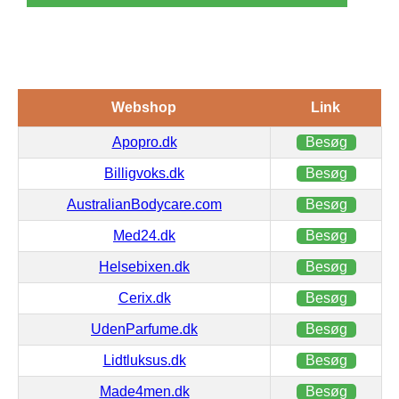
Webshop
Link
Apopro.dk
Besøg
Billigvoks.dk
Besøg
AustralianBodycare.com
Besøg
Med24.dk
Besøg
Helsebixen.dk
Besøg
Cerix.dk
Besøg
UdenParfume.dk
Besøg
Lidtluksus.dk
Besøg
Made4men.dk
Besøg