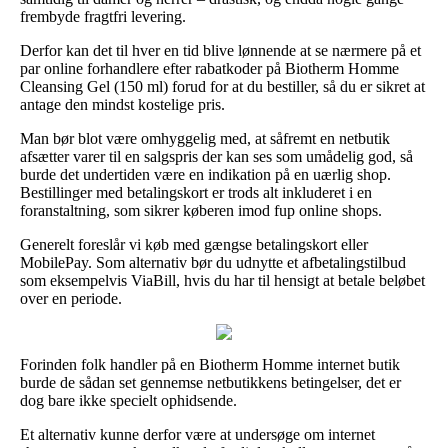
frembyde fragtfri levering.
Derfor kan det til hver en tid blive lønnende at se nærmere på et
par online forhandlere efter rabatkoder på Biotherm Homme
Cleansing Gel (150 ml) forud for at du bestiller, så du er sikret at
antage den mindst kostelige pris.
Man bør blot være omhyggelig med, at såfremt en netbutik
afsætter varer til en salgspris der kan ses som umådelig god, så
burde det undertiden være en indikation på en uærlig shop.
Bestillinger med betalingskort er trods alt inkluderet i en
foranstaltning, som sikrer køberen imod fup online shops.
Generelt foreslår vi køb med gængse betalingskort eller
MobilePay. Som alternativ bør du udnytte et afbetalingstilbud
som eksempelvis ViaBill, hvis du har til hensigt at betale beløbet
over en periode.
Forinden folk handler på en Biotherm Homme internet butik
burde de sådan set gennemse netbutikkens betingelser, det er
dog bare ikke specielt ophidsende.
Et alternativ kunne derfor være at undersøge om internet