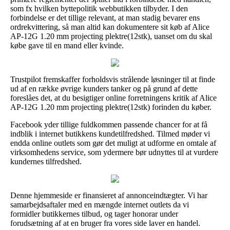
som fx hvilken byttepolitik webbutikken tilbyder. I den
forbindelse er det tillige relevant, at man stadig bevarer ens
ordrekvittering, så man altid kan dokumentere sit køb af Alice
AP-12G 1.20 mm projecting plektre(12stk), uanset om du skal
købe gave til en mand eller kvinde.
Trustpilot fremskaffer forholdsvis strålende løsninger til at finde
ud af en række øvrige kunders tanker og på grund af dette
foreslåes det, at du besigtiger online forretningens kritik af Alice
AP-12G 1.20 mm projecting plektre(12stk) forinden du køber.
Facebook yder tillige fuldkommen passende chancer for at få
indblik i internet butikkens kundetilfredshed. Tilmed møder vi
endda online outlets som gør det muligt at udforme en omtale af
virksomhedens service, som ydermere bør udnyttes til at vurdere
kundernes tilfredshed.
Denne hjemmeside er finansieret af annonceindtægter. Vi har
samarbejdsaftaler med en mængde internet outlets da vi
formidler butikkernes tilbud, og tager honorar under
forudsætning af at en bruger fra vores side laver en handel.