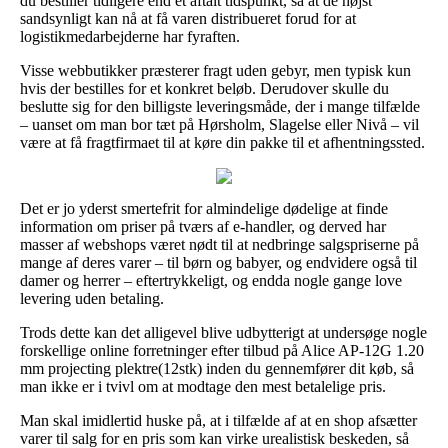
du bestiller tidligere end et aftalt tidspunkt, så at de højst
sandsynligt kan nå at få varen distribueret forud for at
logistikmedarbejderne har fyraften.
Visse webbutikker præsterer fragt uden gebyr, men typisk kun
hvis der bestilles for et konkret beløb. Derudover skulle du
beslutte sig for den billigste leveringsmåde, der i mange tilfælde
– uanset om man bor tæt på Hørsholm, Slagelse eller Nivå – vil
være at få fragtfirmaet til at køre din pakke til et afhentningssted.
Det er jo yderst smertefrit for almindelige dødelige at finde
information om priser på tværs af e-handler, og derved har
masser af webshops været nødt til at nedbringe salgspriserne på
mange af deres varer – til børn og babyer, og endvidere også til
damer og herrer – eftertrykkeligt, og endda nogle gange love
levering uden betaling.
Trods dette kan det alligevel blive udbytterigt at undersøge nogle
forskellige online forretninger efter tilbud på Alice AP-12G 1.20
mm projecting plektre(12stk) inden du gennemfører dit køb, så
man ikke er i tvivl om at modtage den mest betalelige pris.
Man skal imidlertid huske på, at i tilfælde af at en shop afsætter
varer til salg for en pris som kan virke urealistisk beskeden, så