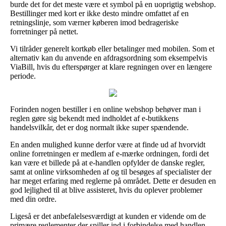
burde det for det meste være et symbol på en uoprigtig webshop.
Bestillinger med kort er ikke desto mindre omfattet af en
retningslinje, som værner køberen imod bedrageriske
forretninger på nettet.
Vi tilråder generelt kortkøb eller betalinger med mobilen. Som et
alternativ kan du anvende en afdragsordning som eksempelvis
ViaBill, hvis du efterspørger at klare regningen over en længere
periode.
Forinden nogen bestiller i en online webshop behøver man i
reglen gøre sig bekendt med indholdet af e-butikkens
handelsvilkår, det er dog normalt ikke super spændende.
En anden mulighed kunne derfor være at finde ud af hvorvidt
online forretningen er medlem af e-mærke ordningen, fordi det
kan være et billede på at e-handlen opfylder de danske regler,
samt at online virksomheden af og til besøges af specialister der
har meget erfaring med reglerne på området. Dette er desuden en
god lejlighed til at blive assisteret, hvis du oplever problemer
med din ordre.
Ligeså er det anbefalelsesværdigt at kunden er vidende om de
primære reglementer der spiller ind i forbindelse med handlen,