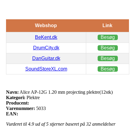
Webshop
Link
BeKent.dk
Besøg
DrumCity.dk
Besøg
DanGuitar.dk
Besøg
SoundStoreXL.com
Besøg
Navn:
Alice AP-12G 1.20 mm projecting plektre(12stk)
Kategori:
Plektre
Producent:
Varenummer:
5033
EAN:
Vurderet til
4.9
ud af 5 stjerner baseret på
32
anmeldelser