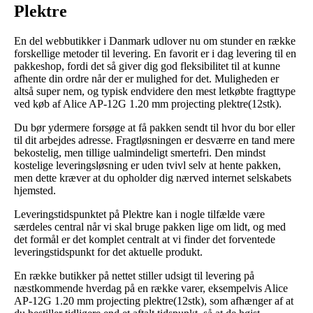
Plektre
En del webbutikker i Danmark udlover nu om stunder en række
forskellige metoder til levering. En favorit er i dag levering til en
pakkeshop, fordi det så giver dig god fleksibilitet til at kunne
afhente din ordre når der er mulighed for det. Muligheden er
altså super nem, og typisk endvidere den mest letkøbte fragttype
ved køb af Alice AP-12G 1.20 mm projecting plektre(12stk).
Du bør ydermere forsøge at få pakken sendt til hvor du bor eller
til dit arbejdes adresse. Fragtløsningen er desværre en tand mere
bekostelig, men tillige ualmindeligt smertefri. Den mindst
kostelige leveringsløsning er uden tvivl selv at hente pakken,
men dette kræver at du opholder dig nærved internet selskabets
hjemsted.
Leveringstidspunktet på Plektre kan i nogle tilfælde være
særdeles central når vi skal bruge pakken lige om lidt, og med
det formål er det komplet centralt at vi finder det forventede
leveringstidspunkt for det aktuelle produkt.
En række butikker på nettet stiller udsigt til levering på
næstkommende hverdag på en række varer, eksempelvis Alice
AP-12G 1.20 mm projecting plektre(12stk), som afhænger af at