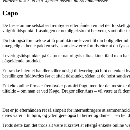
Vurderet til
4.7
ud af 5 stjerner baseret på
50
anmeldelser
Capo
De fleste online selskaber frembyder efterhånden en hel del forskellige
valgfrit tidspunkt. Løsningen er nemlig ekstremt bekvem, samt oftest
Du bør også foretrække at få produkterne leveret til din bolig eller ud
unægtelig at hente pakken selv, som desværre forudsætter at du fysisk
Leveringstidspunktet på Capo er naturligvis ultra aktuel ifald man har 
pågældende produkt.
En række internet handler stiller udsigt til levering på blot en enke
bestillingen fuldbyrdes før et aftalt tidspunkt, sådan at de højst sand
Enkelte online firmaer frembyder portofri fragt, men for det meste e
tilfælde – om man er ved Køge, Dragør eller Aars – vil være at få dem 
Det er jo efterhånden ret så simpelt for internetbrugere at sammenholde 
deres varer – til børn, og yderligere også til herrer og damer – en hel 
Trods dette kan det trods alt være lukrativt at eftergå enkelte online