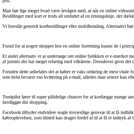
pris.
Man bør lige meget hvad være årvågen med, at når en online virksomhed 
Bestillinger med kort er trods alt omfattet af en retningslinje, der dæk
Vi foreslår generelt kortbestillinger eller mobilbetaling. Alternativt b
Forud for at nogen shopper hos en online forretning kunne de i princi
Et andet alternativ er at undersøge om online butikken er e-mærket me
af jurister der har meget erfaring med vilkårene. Derudover giver det d
Foruden dette anbefales det at køber er vaks omkring de mest vitale fo
som helst bevarer ens kvittering på e-mail, således man senere kan eft
Trustpilot fører til super pålidelige chancer for at kortlægge mange
færdiggør din shopping.
Facebook tilbyder endvidere nogle troværdige genveje til at få indblik
købsoplevelsen, som tilmed kan drages fordel af til at få et indtryk af 