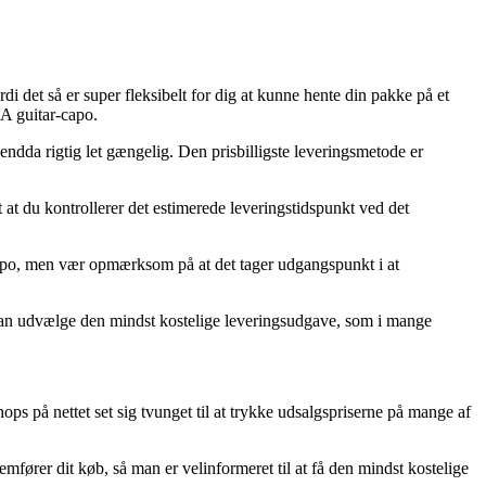
di det så er super fleksibelt for dig at kunne hente din pakke på et
-A guitar-capo.
 endda rigtig let gængelig. Den prisbilligste leveringsmetode er
t at du kontrollerer det estimerede leveringstidspunkt ved det
-capo, men vær opmærksom på at det tager udgangspunkt i at
r man udvælge den mindst kostelige leveringsudgave, som i mange
hops på nettet set sig tvunget til at trykke udsalgspriserne på mange af
mfører dit køb, så man er velinformeret til at få den mindst kostelige