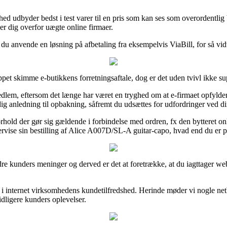
udbyder bedst i test varer til en pris som kan ses som overordentlig be
ker dig overfor uægte online firmaer.
ør du anvende en løsning på afbetaling fra eksempelvis ViaBill, for så vi
ppet skimme e-butikkens forretningsaftale, dog er det uden tvivl ikke 
dlem, eftersom det længe har været en tryghed om at e-firmaet opfylder
ig anledning til opbakning, såfremt du udsættes for udfordringer ved din
rhold der gør sig gældende i forbindelse med ordren, fx den bytteret on
ervise sin bestilling af Alice A007D/SL-A guitar-capo, hvad end du er på
 andre kunders meninger og derved er det at foretrække, at du iagttage
 i internet virksomhedens kundetilfredshed. Herinde møder vi nogle netb
tidligere kunders oplevelser.