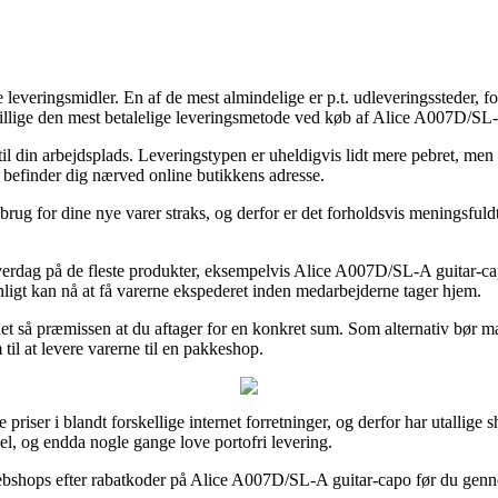
 leveringsmidler. En af de mest almindelige er p.t. udleveringssteder, for
 tillige den mest betalelige leveringsmetode ved køb af Alice A007D/SL
 til din arbejdsplads. Leveringstypen er uheldigvis lidt mere pebret, men
 befinder dig nærved online butikkens adresse.
brug for dine nye varer straks, og derfor er det forholdsvis meningsfuld
lt hverdag på de fleste produkter, eksempelvis Alice A007D/SL-A guitar
synligt kan nå at få varerne ekspederet inden medarbejderne tager hjem.
r det så præmissen at du aftager for en konkret sum. Som alternativ bø
til at levere varerne til en pakkeshop.
priser i blandt forskellige internet forretninger, og derfor har utallige s
del, og endda nogle gange love portofri levering.
 webshops efter rabatkoder på Alice A007D/SL-A guitar-capo før du genne