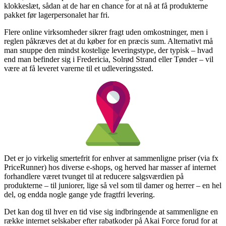
klokkeslæt, sådan at de har en chance for at nå at få produkterne
pakket før lagerpersonalet har fri.
Flere online virksomheder sikrer fragt uden omkostninger, men i
reglen påkræves det at du køber for en præcis sum. Alternativt må
man snuppe den mindst kostelige leveringstype, der typisk – hvad
end man befinder sig i Fredericia, Solrød Strand eller Tønder – vil
være at få leveret varerne til et udleveringssted.
Det er jo virkelig smertefrit for enhver at sammenligne priser (via fx
PriceRunner) hos diverse e-shops, og herved har masser af internet
forhandlere været tvunget til at reducere salgsværdien på
produkterne – til juniorer, lige så vel som til damer og herrer – en hel
del, og endda nogle gange yde fragtfri levering.
Det kan dog til hver en tid vise sig indbringende at sammenligne en
række internet selskaber efter rabatkoder på Akai Force forud for at