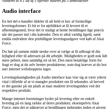
Vurderet til
4.1
ud af 5 stjerner baseret på
3
anmeldelser
Audio interface
En hel del e-handler tildeler til alt held et hav af forskellige
leveringsformer. Et hit er for øjeblikket at få leveret til et
afhentningssted, hvor det er muligt at hente bestillingen lige præcis
når det passer ind i din kalender. Den er altså vældig ligetil, samt
endda endvidere den prisbilligste leveringsudgave ved køb af Akai
Force.
Du bør på samme måde tænke over at vælge at få udbragt til din
lejlighed eller til adressen på dit arbejde. Muligheden er godt nok lidt
mere pebret, men samtidig ret så let. Den mest betalelige form for
fragt er dog at du selv henter produkterne, som dog kræver at du bor
nær internet webshoppens lager.
Leveringshastigheden på Audio interface kan vise sig at være yderst
vital i tilfælde af at vi mangler produktet om få sekunder, så herved
er det ganske på sin plads at man studerer leveringstiden ved det
respektive produkt.
Mange internet forretninger byder på levering efter en enkelt
hverdag på en lang række af deres produkter, eksempelvis Akai
Force, men det er påkrævet at bestillingen indsendes inden et givent