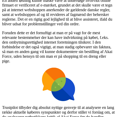
En anden løsning kunne måske være at undersøge hvorvidt online
firmaet er verificeret af e-mærket, grundet at det skulle være et tegn
på at internet webshoppen anerkender de gældende danske regler,
samt at webshoppen af og til revideres af fagmænd der behersker
reglerne. Det er en rigtig god lejlighed til at blive assisteret, ifald du
bliver udsat for problemstillinger ved din ordre.
Foruden dette er det fornuftigt at man er på vagt for de mest
relevante bestemmelser der kan have indvirkning på købet, f.eks.
den ombytningsrettighed internet forretningen tilsikrer. I den
forbindelse er det også vigtigt, at man stadig opbevarer sin faktura,
så man en anden gang vil kunne dokumentere sin bestilling af Akai
Force, uden hensyn til om man er på shopping til en dreng eller
pige.
Trustpilot tilbyder dig absolut nyttige genveje til at analysere en lang
række aktuelle køberes synspunkter og derfor stiller vi forslag om, at
du analyserer netbutikkens kritik af Akai Force før du handler.