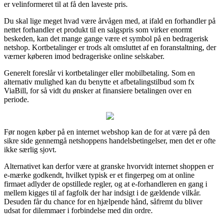
er velinformeret til at få den laveste pris.
Du skal lige meget hvad være årvågen med, at ifald en forhandler på
nettet forhandler et produkt til en salgspris som virker enormt
beskeden, kan det mange gange være et symbol på en bedragerisk
netshop. Kortbetalinger er trods alt omsluttet af en foranstaltning, der
værner køberen imod bedrageriske online selskaber.
Generelt foreslår vi kortbetalinger eller mobilbetaling. Som en
alternativ mulighed kan du benytte et afbetalingstilbud som fx
ViaBill, for så vidt du ønsker at finansiere betalingen over en
periode.
Før nogen køber på en internet webshop kan de for at være på den
sikre side gennemgå netshoppens handelsbetingelser, men det er ofte
ikke særlig sjovt.
Alternativet kan derfor være at granske hvorvidt internet shoppen er
e-mærke godkendt, hvilket typisk er et fingerpeg om at online
firmaet adlyder de opstillede regler, og at e-forhandleren en gang i
mellem kigges til af fagfolk der har indsigt i de gældende vilkår.
Desuden får du chance for en hjælpende hånd, såfremt du bliver
udsat for dilemmaer i forbindelse med din ordre.