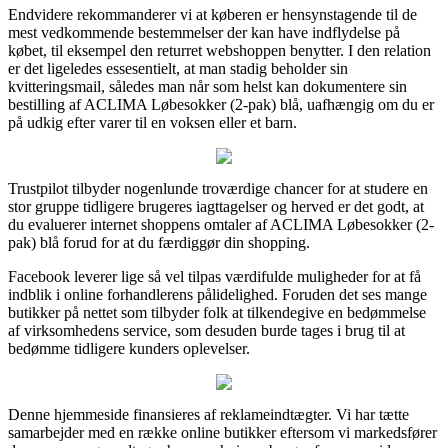
Endvidere rekommanderer vi at køberen er hensynstagende til de
mest vedkommende bestemmelser der kan have indflydelse på
købet, til eksempel den returret webshoppen benytter. I den relation
er det ligeledes essesentielt, at man stadig beholder sin
kvitteringsmail, således man når som helst kan dokumentere sin
bestilling af ACLIMA Løbesokker (2-pak) blå, uafhængig om du er
på udkig efter varer til en voksen eller et barn.
Trustpilot tilbyder nogenlunde troværdige chancer for at studere en
stor gruppe tidligere brugeres iagttagelser og herved er det godt, at
du evaluerer internet shoppens omtaler af ACLIMA Løbesokker (2-
pak) blå forud for at du færdiggør din shopping.
Facebook leverer lige så vel tilpas værdifulde muligheder for at få
indblik i online forhandlerens pålidelighed. Foruden det ses mange
butikker på nettet som tilbyder folk at tilkendegive en bedømmelse
af virksomhedens service, som desuden burde tages i brug til at
bedømme tidligere kunders oplevelser.
Denne hjemmeside finansieres af reklameindtægter. Vi har tætte
samarbejder med en række online butikker eftersom vi markedsfører