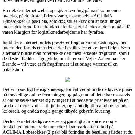
forventede leveringstid ved den vedkommende vare.
En række internet webshops giver levering på næstkommende
hverdag på de fleste af deres varer, eksempelvis ACLIMA
Løbesokker (2-pak) blå, som dog stiller krav om at bestillingen
indsendes forud for et konkret klokkeslæt, således at de kan nå at få
varen klargjort før logistikmedarbejderne har fyraften.
Indtil flere internet outlets præsterer fragt uden omkostninger, men
undertiden forudsætter det at der bestilles for et konkret beløb. Som
alternativ burde man foretrække den mest letkøbte fragtform, som i
de fleste tilfælde – ligegyldigt om du er ved Vejle, Aabenraa eller
Brande – vil være at få fragtfirmaet til at bringe varerne til en
pakkeshop.
Det er jo særligt hensigtsmæssigt for enhver at finde de laveste priser
på forskellige online forretninger, og på grund af dette har massevis
af online selskaber set sig tvunget til at nedsætte prisniveauet på en
række af deres varer – til juniorer, og samtidig til mænd og kvinder –
kolossalt, og endda nogle gange tilbyde gebyrfri levering.
Derfor kan det stadigvæk vise sig gunstigt at inspicere nogle
forskellige internet virksomheder i Danmark efter tilbud på
ACLIMA Løbesokker (2-pak) blå forinden du bestiller, således at du