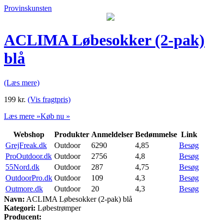
Provinskunsten
ACLIMA Løbesokker (2-pak)
blå
(Læs mere)
199
kr.
(Vis fragtpris)
Læs mere »
Køb nu »
Webshop
Produkter
Anmeldelser
Bedømmelse
Link
GrejFreak.dk
Outdoor
6290
4,85
Besøg
ProOutdoor.dk
Outdoor
2756
4,8
Besøg
55Nord.dk
Outdoor
287
4,75
Besøg
OutdoorPro.dk
Outdoor
109
4,3
Besøg
Outmore.dk
Outdoor
20
4,3
Besøg
Navn:
ACLIMA Løbesokker (2-pak) blå
Kategori:
Løbestrømper
Producent: