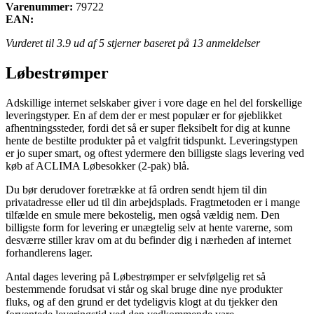
Varenummer:
79722
EAN:
Vurderet til
3.9
ud af 5 stjerner baseret på
13
anmeldelser
Løbestrømper
Adskillige internet selskaber giver i vore dage en hel del forskellige
leveringstyper. En af dem der er mest populær er for øjeblikket
afhentningssteder, fordi det så er super fleksibelt for dig at kunne
hente de bestilte produkter på et valgfrit tidspunkt. Leveringstypen
er jo super smart, og oftest ydermere den billigste slags levering ved
køb af ACLIMA Løbesokker (2-pak) blå.
Du bør derudover foretrække at få ordren sendt hjem til din
privatadresse eller ud til din arbejdsplads. Fragtmetoden er i mange
tilfælde en smule mere bekostelig, men også vældig nem. Den
billigste form for levering er unægtelig selv at hente varerne, som
desværre stiller krav om at du befinder dig i nærheden af internet
forhandlerens lager.
Antal dages levering på Løbestrømper er selvfølgelig ret så
bestemmende forudsat vi står og skal bruge dine nye produkter
fluks, og af den grund er det tydeligvis klogt at du tjekker den