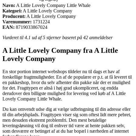
Navn:
A Little Lovely Company Little Whale
Kategori:
A Little Lovely Company
Producent:
A Little Lovely Company
Varenummer:
1731224
EAN:
8719033867024
Vurderet til
4.1
ud af 5 stjerner baseret på
42
anmeldelser
A Little Lovely Company fra A Little
Lovely Company
En stor portion internet webshops tildeler nu til dags et hav af
forskellige fragtmuligheder. En af de populære er p.t. at få leveret til
en pakkeshop, hvor du selv afhenter din pakke når der er mulighed
for det. Fragttypen er altså i høj grad ukompliceret, og endda
derudover den billigste mulighed for levering ved køb af A Little
Lovely Company Little Whale.
Du kan omvendt udse dig at vælge udbringning til din adresse eller
til din arbejdsplads. Fragttypen viser sig som oftest lidt mere pebret,
men desuden ekstremt problemfri. Den mest betalelige
leveringsløsning vil dog til enhver tid være at hente pakken selv,
som desværre er betinget af at du har bopæl i nærheden af internet