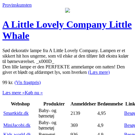
Provinskunsten
A Little Lovely Company Little
Whale
Sød dekorativ lampe fra A Little Lovely Company. Lampen er et
sikkert hit hos ungerne, som vil elske at den tilføre lidt ekstra kulør
til børneværelset. _x000D_
Den lille lampe er den PERFEKTE ammelampe om natten! Den
giver et blødt og afdæmpet lys, som hverken
(Læs mere)
99
kr.
(Vis fragtpris)
Læs mere »
Køb nu »
Webshop
Produkter
Anmeldelser
Bedømmelse
Lin
Baby- og
Smartkidz.dk
2139
4,95
Besø
børnetøj
Baby- og
MiniJacobi.dk
369
4,9
Besø
børnetøj
Kids-world.dk
Børnetøj
936
4,9
Besø