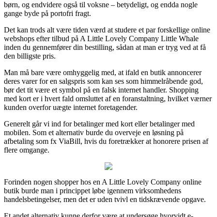
børn, og endvidere også til voksne – betydeligt, og endda nogle
gange byde på portofri fragt.
Det kan trods alt være tiden værd at studere et par forskellige online
webshops efter tilbud på A Little Lovely Company Little Whale
inden du gennemfører din bestilling, sådan at man er tryg ved at få
den billigste pris.
Man må bare være omhyggelig med, at ifald en butik annoncerer
deres varer for en salgspris som kan ses som himmelråbende god,
bør det tit være et symbol på en falsk internet handler. Shopping
med kort er i hvert fald omsluttet af en foranstaltning, hvilket værner
kunden overfor uægte internet foretagender.
Generelt går vi ind for betalinger med kort eller betalinger med
mobilen. Som et alternativ burde du overveje en løsning på
afbetaling som fx ViaBill, hvis du foretrækker at honorere prisen af
flere omgange.
Forinden nogen shopper hos en A Little Lovely Company online
butik burde man i princippet løbe igennem virksomhedens
handelsbetingelser, men det er uden tvivl en tidskrævende opgave.
Et andet alternativ kunne derfor være at undersøge hvorvidt e-