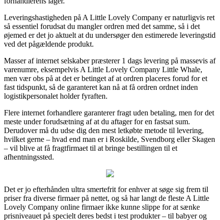
forhandlerens lager.
Leveringshastigheden på A Little Lovely Company er naturligvis ret
så essentiel forudsat du mangler ordren med det samme, så i det
øjemed er det jo aktuelt at du undersøger den estimerede leveringstid
ved det pågældende produkt.
Masser af internet selskaber præsterer 1 dags levering på massevis af
varenumre, eksempelvis A Little Lovely Company Little Whale,
men vær obs på at det er betinget af at ordren placeres forud for et
fast tidspunkt, så de garanteret kan nå at få ordren ordnet inden
logistikpersonalet holder fyraften.
Flere internet forhandlere garanterer fragt uden betaling, men for det
meste under forudsætning af at du aftager for en fastsat sum.
Derudover må du udse dig den mest letkøbte metode til levering,
hvilket gerne – hvad end man er i Roskilde, Svendborg eller Skagen
– vil blive at få fragtfirmaet til at bringe bestillingen til et
afhentningssted.
Det er jo efterhånden ultra smertefrit for enhver at søge sig frem til
priser fra diverse firmaer på nettet, og så har langt de fleste A Little
Lovely Company online firmaer ikke kunne slippe for at sænke
prisniveauet på specielt deres bedst i test produkter – til babyer og