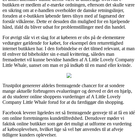
butikken er medlem af e-mærke ordningen, eftersom det skulle være
en sikring om at e-handlen overholder de danske retningslinjer,
foruden at e-butikken løbende føres tilsyn med af fagmænd der
forstår vilkårene. Dette er desuden din mulighed for en hjælpende
hånd, ifald du bliver udsat for problemstillinger med din handel.
For øvrigt slår vi et slag for at køberen er obs på de elementære
vedtægter gældende for købet, for eksempel den returrettighed
internet butikken har. I den forbindelse er det tilmed relevant, at man
til enhver tid bibeholder sin e-mail kvittering, således man
fremadrettet vil kunne bevidne handlen af A Little Lovely Company
Little Whale, uanset om man er på indkøb til en mand eller kvinde.
Trustpilot genererer aldeles fremragende chancer for at sondere
mange aktuelle forbrugeres evalueringer og derved er det en hjælp,
at du studerer online shoppens vurderinger af A Little Lovely
Company Little Whale forud for at du færdiggør din shopping.
Facebook leverer ligeledes ret så fremragende genveje til at få en idé
om online forretningens kundetilfredshed. Derudover møder vi
faktisk online butikker som gør det muligt at udforme en vurdering
af købsoplevelsen, hvilket lige så vel bør anvendes til at afveje
tidligere kunders oplevelser.