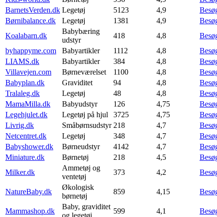
BarnetsVerden.dk
Legetøj
5123
4,9
Besø
Børnibalance.dk
Legetøj
1381
4,9
Besø
Babybæring
Koalabarn.dk
418
4,8
Besø
udstyr
byhappyme.com
Babyartikler
1112
4,8
Besø
LIAMS.dk
Babyartikler
384
4,8
Besø
Villavejen.com
Børneværelset
1100
4,8
Besø
Babyplan.dk
Graviditet
94
4,8
Besø
Tralaleg.dk
Legetøj
48
4,8
Besø
MamaMilla.dk
Babyudstyr
126
4,75
Besø
Legehjulet.dk
Legetøj på hjul
3725
4,75
Besø
Livrig.dk
Småbørnsudstyr
218
4,7
Besø
Netcentret.dk
Legetøj
348
4,7
Besø
Babyshower.dk
Børneudstyr
4142
4,7
Besø
Miniature.dk
Børnetøj
218
4,5
Besø
Ammetøj og
Milker.dk
373
4,2
Besø
ventetøj
Økologisk
NatureBaby.dk
859
4,15
Besø
børnetøj
Baby, graviditet
Mammashop.dk
599
4,1
Besø
og legetøj